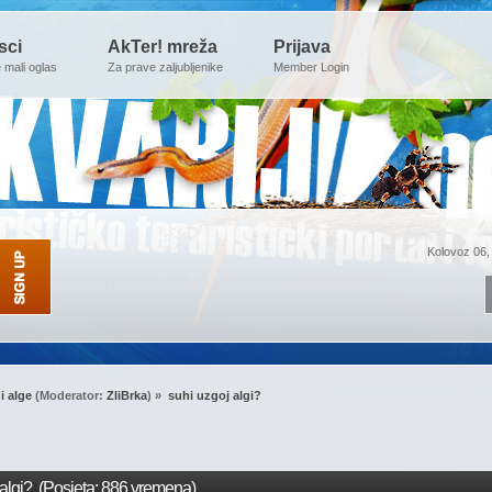
sci
AkTer! mreža
Prijava
e mali oglas
Za prave zaljubljenike
Member Login
Kolovoz 06,
 i alge
(Moderator:
ZliBrka
) »
suhi uzgoj algi?
algi? (Posjeta: 886 vremena)