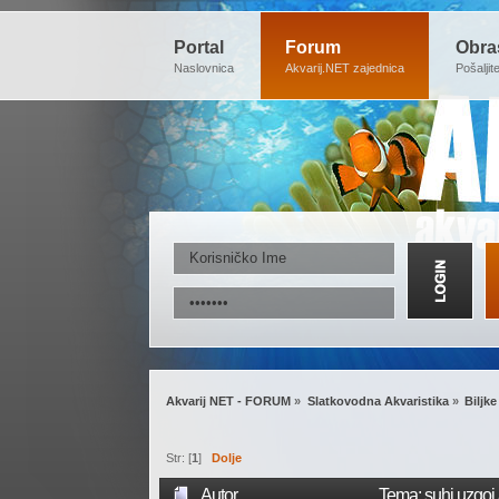
Portal
Forum
Obra
Naslovnica
Akvarij.NET zajednica
Pošaljit
Akvarij NET - FORUM
»
Slatkovodna Akvaristika
»
Biljke
Str: [
1
]
Dolje
Autor
Tema: suhi uzgoj 