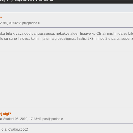
i?
 2010, 09:06:38 prijepodne »
ruka bila krvava odd pangasssiusa, nekakve alge.. ljigave ko CB ali mislim da su bil
acile su suhe listove.. ko minijaturna glosostigma.. lisstici 2x3mm po 2 u paru.. super
j algi?
u:
Studeni 06, 2010, 17:48:41 poslijepodne »
cio,al ovako.cccc:)