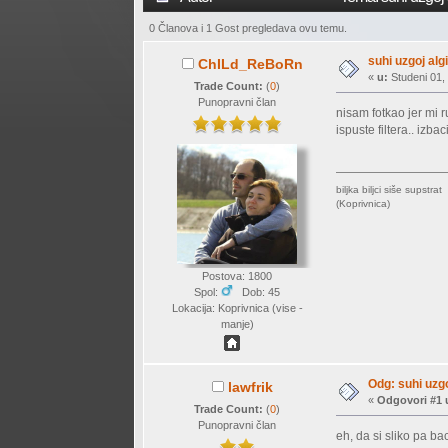
0 Članova i 1 Gost pregledava ovu temu.
suhi uzgoj alg
ChILd_ReBoRn
«
u:
Studeni 01,
Trade Count:
(
0
)
Punopravni član
nisam fotkao jer mi 
ispuste filtera.. izb
biljka biljci siše supstrat
(Koprivnica)
Postova: 1800
Spol:
Dob: 45
Lokacija: Koprivnica (vise -
manje)
Odg: suhi uzgo
lawfrik
«
Odgovori #1 
Trade Count:
(
0
)
Punopravni član
eh, da si sliko pa ba