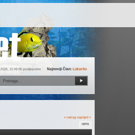
Najnoviji Član:
Lukarito
 2026, 15:49:06 poslijepodne
« natrag
naprijed »
ISPIS