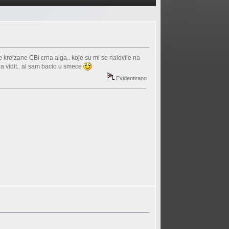
e kreizane CBi crna alga.. koje su mi se nalovile na
 za vidit.. al sam bacio u smece
Evidentirano