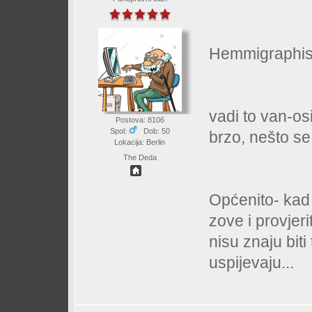
Hemmigraphis s
vadi to van-osi
Postova: 8106
Spol:
Dob: 50
brzo, nešto se 
Lokacija: Berlin
The Deda
Općenito- kad 
zove i provjerit
nisu znaju biti
uspijevaju...