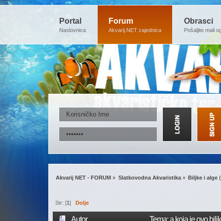
Portal
Forum
Obrasci
Naslovnica
Akvarij.NET zajednica
Pošaljite mali o
Akvarij NET - FORUM
»
Slatkovodna Akvaristika
»
Biljke i alge
(
Str: [
1
]
Dolje
Autor
Tema: a koja je ovo bil