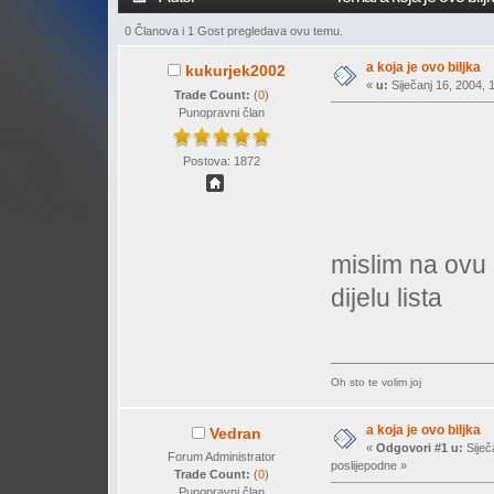
0 Članova i 1 Gost pregledava ovu temu.
a koja je ovo biljka
kukurjek2002
«
u:
Siječanj 16, 2004, 
Trade Count:
(
0
)
Punopravni član
Postova: 1872
mislim na ovu
dijelu lista
Oh sto te volim joj
a koja je ovo biljka
Vedran
«
Odgovori #1 u:
Siječ
Forum Administrator
poslijepodne »
Trade Count:
(
0
)
Punopravni član