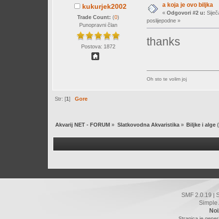
a koja je ovo biljka
kukurjek2002
«
Odgovori #2 u:
Siječ
Trade Count:
(
0
)
poslijepodne »
Punopravni član
thanks
Postova: 1872
Oh sto te volim joj
Str: [
1
]
Gore
Akvarij NET - FORUM
»
Slatkovodna Akvaristika
»
Biljke i alge
(
SMF 2.0.19
|
Simple
Noi
Stranica je gener