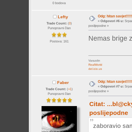
0 bodova
Odg: hitan savjet!!!!!
Lefty
«
Odgovori #6 u:
Srpan
Trade Count:
(
0
)
poslijepodne »
Punopravni član
Nemas brige za
Postova: 161
Varazdin
RealWorld
del.icio.us
Odg: hitan savjet!!!!!
Faber
«
Odgovori #7 u:
Srpan
Trade Count:
(
+1
)
poslijepodne »
Punopravni član
Citat: ...bl@ck
poslijepodne
zaboravio sam