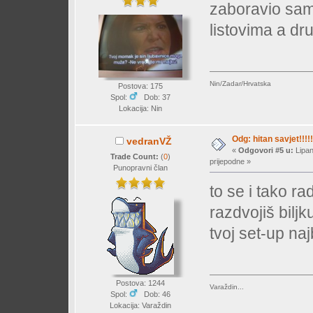
zaboravio sam 
listovima a dr
Nin/Zadar/Hrvatska
Postova: 175
Spol:
Dob: 37
Lokacija: Nin
Odg: hitan savjet!!!!!
vedranVŽ
«
Odgovori #5 u:
Lipan
Trade Count:
(
0
)
prijepodne »
Punopravni član
to se i tako r
razdvojiš bilj
tvoj set-up naj
Postova: 1244
Varaždin...
Spol:
Dob: 46
Lokacija: Varaždin