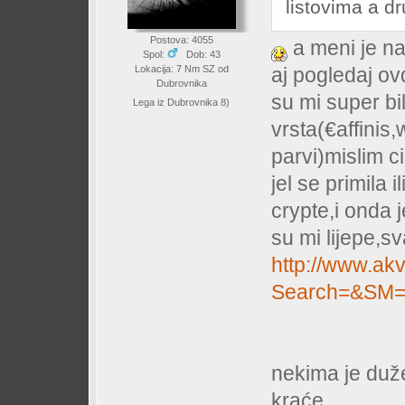
listovima a d
Postova: 4055
a meni je na
Spol:
Dob: 43
Lokacija: 7 Nm SZ od
aj pogledaj ov
Dubrovnika
su mi super bi
Lega iz Dubrovnika 8)
vrsta(€affinis,
parvi)mislim c
jel se primila 
crypte,i onda j
su mi lijepe,s
http://www.akv
Search=&SM=
nekima je duž
kraće....