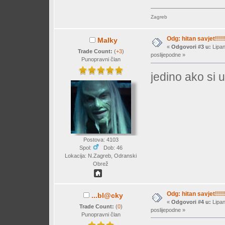
Zagreb
Odg: hitan savjet!!!!!
Malky
«
Odgovori #3 u:
Lipan
Trade Count:
(
+3
)
poslijepodne »
Punopravni član
jedino ako si 
Postova: 4103
Spol:
Dob: 46
Lokacija: N.Zagreb, Odranski
Obrež
Odg: hitan savjet!!!!!
...bl@cky
«
Odgovori #4 u:
Lipan
Trade Count:
(
0
)
poslijepodne »
Punopravni član