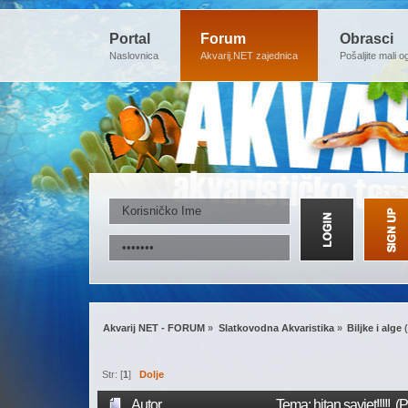
Portal
Forum
Obrasci
Naslovnica
Akvarij.NET zajednica
Pošaljite mali o
Akvarij NET - FORUM
»
Slatkovodna Akvaristika
»
Biljke i alge
(
Str: [
1
]
Dolje
Autor
Tema: hitan savjet!!!!! 