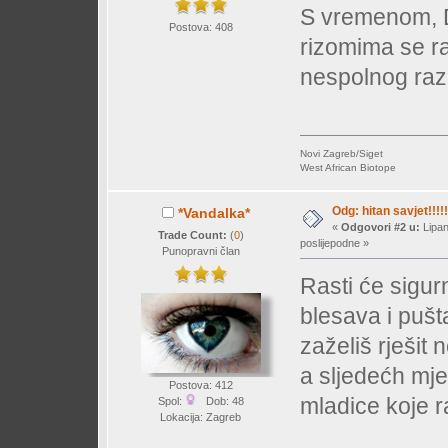
S vremenom, D
Postova: 408
rizomima se ra
nespolnog ra
Novi Zagreb/Siget
West African Biotope
Odg: hitan savjet!!!!!
*Vandalka*
«
Odgovori #2 u:
Lipan
Trade Count:
(
0
)
poslijepodne »
Punopravni član
Rasti će sigurn
blesava i pušt
zaželiš rješit 
a sljedećh mje
Postova: 412
mladice koje ra
Spol:
Dob: 48
Lokacija: Zagreb