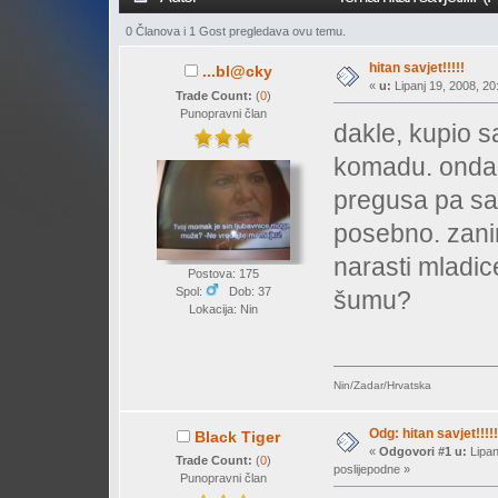
0 Članova i 1 Gost pregledava ovu temu.
hitan savjet!!!!!
...bl@cky
«
u:
Lipanj 19, 2008, 20
Trade Count:
(
0
)
Punopravni član
dakle, kupio s
komadu. onda 
pregusa pa sam
posebno. zanim
narasti mladic
Postova: 175
Spol:
Dob: 37
šumu?
Lokacija: Nin
Nin/Zadar/Hrvatska
Odg: hitan savjet!!!!!
Black Tiger
«
Odgovori #1 u:
Lipan
Trade Count:
(
0
)
poslijepodne »
Punopravni član