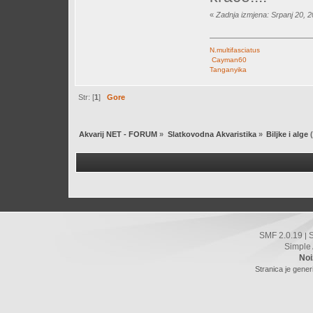
«
Zadnja izmjena: Srpanj 20, 2
N.multifasciatus
Cayman60
Tanganyika
Str: [
1
]
Gore
Akvarij NET - FORUM
»
Slatkovodna Akvaristika
»
Biljke i alge
(
SMF 2.0.19
|
Simple
Noi
Stranica je gener