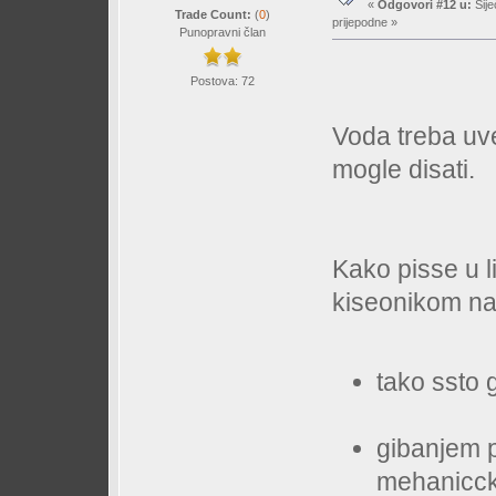
«
Odgovori #12 u:
Sije
Trade Count:
(
0
)
prijepodne »
Punopravni član
Postova: 72
Voda treba uve
mogle disati.
Kako pisse u l
kiseonikom na
tako ssto 
gibanjem 
mehaniccki