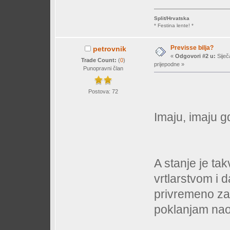
Split/Hrvatska
* Festina lente! *
Previsse bilja?
petrovnik
«
Odgovori #2 u:
Siječ
Trade Count:
(
0
)
prijepodne »
Punopravni član
Postova: 72
Imaju, imaju gd
A stanje je ta
vrtlarstvom i 
privremeno za
poklanjam nao