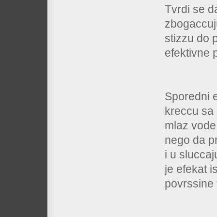
Tvrdi se 
zbogaccuj
stizzu do 
efektivne 
Sporedni e
kreccu sa 
mlaz vode,
nego da pr
i u slucca
je efekat i
povrssine