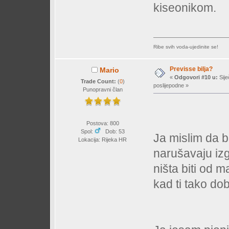
kiseonikom.
Ribe svih voda-ujedinite se!
Previsse bilja?
Mario
«
Odgovori #10 u:
Sije
Trade Count:
(
0
)
poslijepodne »
Punopravni član
Postova: 800
Spol:
Dob: 53
Ja mislim da b
Lokacija: Rijeka HR
narušavaju izg
ništa biti od ma
kad ti tako do