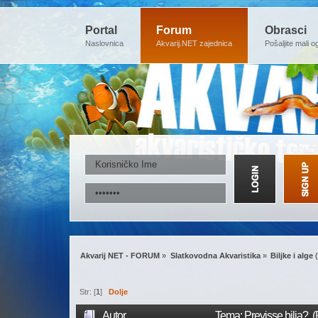
Portal
Forum
Obrasci
Naslovnica
Akvarij.NET zajednica
Pošaljite mali o
Akvarij NET - FORUM
»
Slatkovodna Akvaristika
»
Biljke i alge
(
Str: [
1
]
Dolje
Autor
Tema: Previsse bilja? 