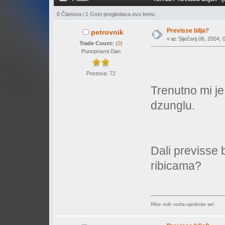
0 Članova i 1 Gost pregledava ovu temu.
Previsse bilja?
petrovnik
«
u:
Siječanj 06, 2004, 
Trade Count:
(
0
)
Punopravni član
Postova: 72
Trenutno mi j
dzunglu.
Dali previsse 
ribicama?
Ribe svih voda-ujedinite se!