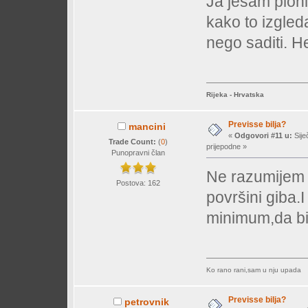
Ja jesam pionir
kako to izgleda
nego saditi. H
Rijeka - Hrvatska
Previsse bilja?
mancini
«
Odgovori #11 u:
Sije
Trade Count:
(
0
)
prijepodne »
Punopravni član
Ne razumijem 
Postova: 162
površini giba.
minimum,da bi 
Ko rano rani,sam u nju upada
Previsse bilja?
petrovnik