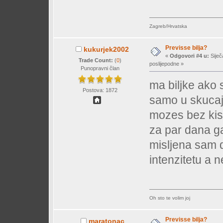
Zagreb/Hrvatska
Previsse bilja?
kukurjek2002
«
Odgovori #4 u:
Siječ
Trade Count:
(
0
)
poslijepodne »
Punopravni član
ma biljke ako 
Postova: 1872
samo u skucaju
mozes bez kis
za par dana ga
misljena sam d
intenzitetu a 
Oh sto te volim joj
Previsse bilja?
maratonac