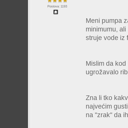
Postova: 1193
Meni pumpa za
minimumu, ali
struje vode iz f
Mislim da kod 
ugrožavalo rib
Zna li tko kakv
najvećim gusti
na "zrak" da i