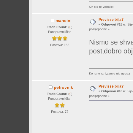
Oh sto te volim joj
Previsse bilja?
mancini
«
Odgovori #15 u:
Sije
Trade Count:
(
0
)
poslijepodne »
Punopravni član
Nismo se shvat
Postova: 162
post,dobro ob
Ko rano rani,sam u nju upada
Previsse bilja?
petrovnik
«
Odgovori #16 u:
Sije
Trade Count:
(
0
)
poslijepodne »
Punopravni član
Postova: 72