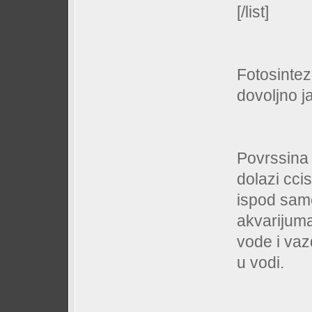
[/list]
Fotosintez
dovoljno 
Povrssina 
dolazi ccis
ispod sam
akvarijuma
vode i vaz
u vodi.