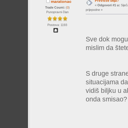
Previsse bilja?
maratonac
«
Odgovori #1 u:
Siječ
Trade Count:
(
0
)
prijepodne »
Punopravni član
Postova: 1193
Sve dok mogu n
mislim da štet
S druge stran
situacijama da
vidiš biljku u 
onda smisao?