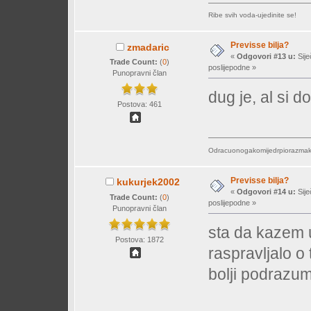
Ribe svih voda-ujedinite se!
Previsse bilja?
zmadaric
«
Odgovori #13 u:
Sije
Trade Count:
(
0
)
poslijepodne »
Punopravni član
dug je, al si d
Postova: 461
Odracuonogakomijedrpiorazmakn
Previsse bilja?
kukurjek2002
«
Odgovori #14 u:
Sije
Trade Count:
(
0
)
poslijepodne »
Punopravni član
sta da kazem 
Postova: 1872
raspravljalo o t
bolji podrazum