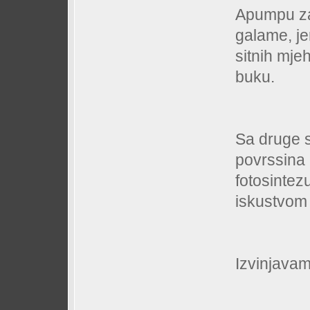
Apumpu za
galame, jer
sitnih mje
buku.
Sa druge s
povrssina 
fotosintez
iskustvom 
Izvinjava