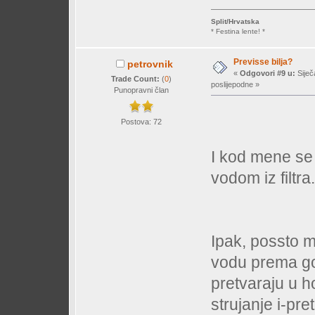
Split/Hrvatska
* Festina lente! *
Previsse bilja?
petrovnik
«
Odgovori #9 u:
Siječ
Trade Count:
(
0
)
poslijepodne »
Punopravni član
Postova: 72
I kod mene se 
vodom iz filtra.
Ipak, possto m
vodu prema gor
pretvaraju u h
strujanje i-pr