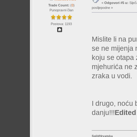
«
Odgovori #5 u:
Siječ
Trade Count:
(
0
)
poslijepodne »
Punopravni član
Postova: 1193
Mislite li na 
se ne mijenja 
koju se otapa z
mjehurića ne z
zraka u vodi.
I drugo, noću 
danju!!!
Edited
Split/Hrvatska