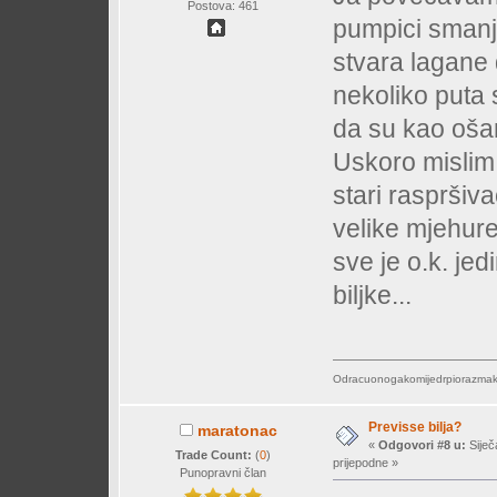
Postova: 461
pumpici smanj
stvara lagane 
nekoliko puta 
da su kao oša
Uskoro mislim 
stari raspršiv
velike mjehure,
sve je o.k. jed
biljke...
Odracuonogakomijedrpiorazmakn
Previsse bilja?
maratonac
«
Odgovori #8 u:
Siječ
Trade Count:
(
0
)
prijepodne »
Punopravni član