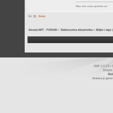
Ribe svih voda-ujedinite se!
Str: [
1
]
Gore
Akvarij NET - FORUM
»
Slatkovodna Akvaristika
»
Biljke i alge
(
SMF 2.0.19
|
Simple
Noi
Stranica je gener