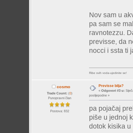
Nov sam u akvar
pa sam se mal
ravnotezzu. Da
previsse, da n
nocci i ssta ti
Ribe svih voda-ujedinite se!
Previsse bilja?
cosmo
«
Odgovori #3 u:
Siječ
Trade Count:
(
0
)
poslijepodne »
Punopravni član
pa pojačaj pre
Postova: 832
piše u jednoj 
dotok kisika u