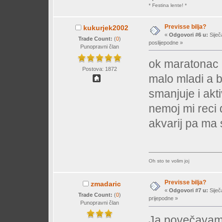
* Festina lente! *
Previsse bilja?
kukurjek2002
«
Odgovori #6 u:
Siječ
Trade Count:
(
0
)
poslijepodne »
Punopravni član
ok maratonac p
Postova: 1872
malo mladi a b
smanjuje i akt
nemoj mi reci 
akvarij pa ma 
Oh sto te volim joj
Previsse bilja?
zmadaric
«
Odgovori #7 u:
Siječ
Trade Count:
(
0
)
prijepodne »
Punopravni član
Ja povečavam d