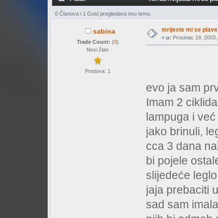
0 Članova i 1 Gost pregledava ovu temu.
mrijeste mi se plav
sabina
«
u:
Prosinac 19, 2003, 
Trade Count:
(
0
)
Novi član
Postova: 1
evo ja sam prv
Imam 2 ciklida
lampuga i već 
jako brinuli, l
cca 3 dana nako
bi pojele osta
slijedeće legl
jaja prebaciti 
sad sam imala 