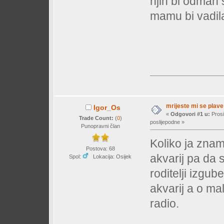
njih bi odmah s
mamu bi vadil
mrijeste mi se plav
Igor_Os
«
Odgovori #1 u:
Prosi
Trade Count:
(
0
)
poslijepodne »
Punopravni član
Koliko ja znam
Postova: 68
akvarij pa da 
Spol:
Lokacija: Osijek
roditelji izgu
akvarij a o ma
radio.