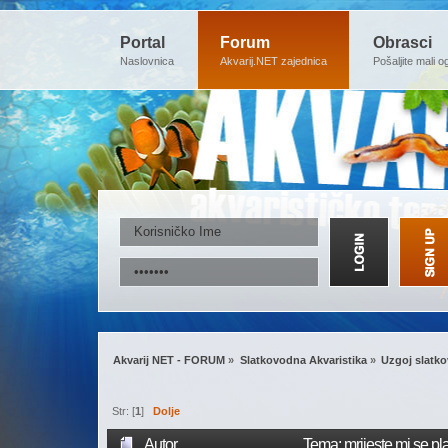
Portal
Forum
Obrasci
Naslovnica
Akvarij.NET zajednica
Pošaljite mali o
Akvarij NET - FORUM
»
Slatkovodna Akvaristika
»
Uzgoj slatko
Str: [
1
]
Dolje
Autor
Tema: mrijeste mi se p