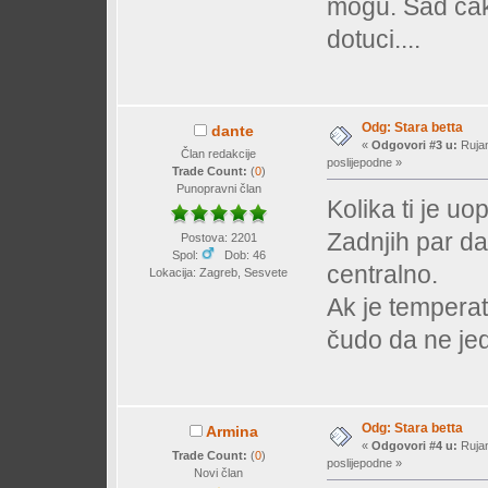
mogu. Sad cak 
dotuci....
Odg: Stara betta
dante
«
Odgovori #3 u:
Rujan
Član redakcije
poslijepodne »
Trade Count:
(
0
)
Punopravni član
Kolika ti je u
Zadnjih par da
Postova: 2201
Spol:
Dob: 46
centralno.
Lokacija: Zagreb, Sesvete
Ak je temperat
čudo da ne jed
Odg: Stara betta
Armina
«
Odgovori #4 u:
Rujan
Trade Count:
(
0
)
poslijepodne »
Novi član