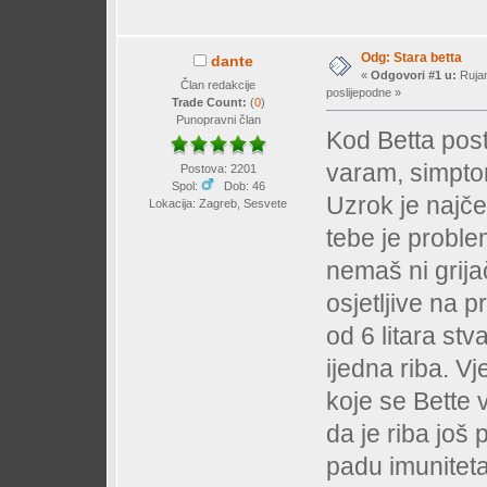
Odg: Stara betta
dante
«
Odgovori #1 u:
Rujan
Član redakcije
poslijepodne »
Trade Count:
(
0
)
Punopravni član
Kod Betta post
varam, simptomi
Postova: 2201
Spol:
Dob: 46
Uzrok je najče
Lokacija: Zagreb, Sesvete
tebe je proble
nemaš ni grijač
osjetljive na 
od 6 litara st
ijedna riba. V
koje se Bette 
da je riba još
padu imuniteta