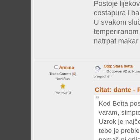
Postoje lijekov
costapura i ba
U svakom sluč
temperiranom v
natrpat makar 
Odg: Stara betta
Armina
«
Odgovori #2 u:
Rujan
Trade Count:
(
0
)
prijepodne »
Novi član
Citat: dante -
Postova: 3
Kod Betta post
varam, simptom
Uzrok je najč
tebe je probl
nemaš ni grija