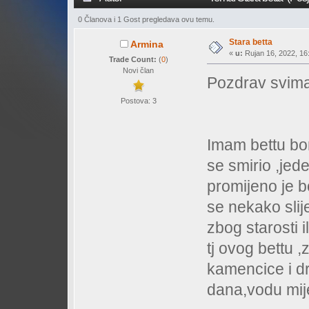
0 Članova i 1 Gost pregledava ovu temu.
Stara betta
Armina
«
u:
Rujan 16, 2022, 16:
Trade Count:
(
0
)
Novi član
Pozdrav svima
Postova: 3
Imam bettu bo
se smirio ,jed
promijeno je b
se nekako slijep
zbog starosti 
tj ovog bettu ,z
kamencice i dr
dana,vodu mij