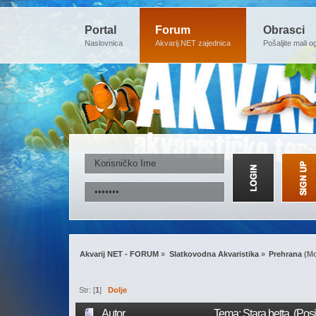
Portal
Forum
Obrasci
Naslovnica
Akvarij.NET zajednica
Pošaljite mali o
Akvarij NET - FORUM
»
Slatkovodna Akvaristika
»
Prehrana
(Mo
Str: [
1
]
Dolje
Autor
Tema: Stara betta (Pos