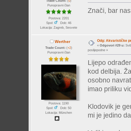
Trade Count:
(
0
)
Punopravni član
Znači, bar na
Postova: 2201
Spol:
Dob: 46
Lokacija: Zagreb, Sesvete
Odg: Akvarističke p
Werther
«
Odgovori #29 u:
Svib
Trade Count:
(
+2
)
poslijepodne »
Punopravni član
Lijepo odrađen
kod delbija. Ža
osobno navrat
imao priliku vid
Postova: 1190
Klodovik je ge
Spol:
Dob: 50
Lokacija: München
mi je jedino da