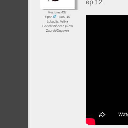
ep.12.
Postova: 437
Spol:
Dob: 45
Lokacija: Velika
Gorica/Mičevec (Novi
Zagreb/Dugave)