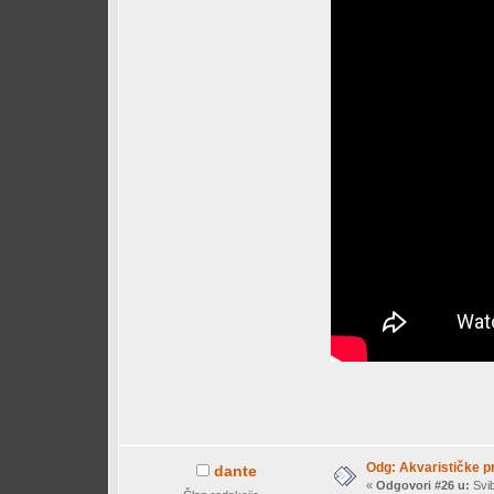
Odg: Akvarističke p
dante
«
Odgovori #26 u:
Svib