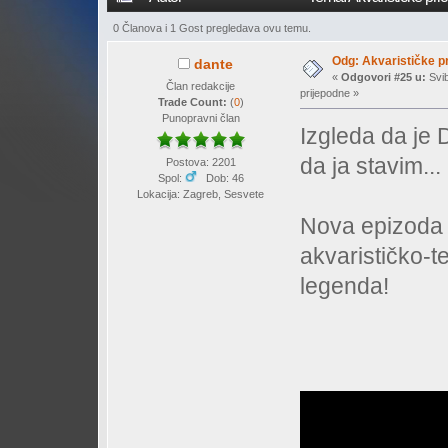
0 Članova i 1 Gost pregledava ovu temu.
Odg: Akvarističke p
dante
«
Odgovori #25 u:
Svib
Član redakcije
prijepodne »
Trade Count:
(
0
)
Punopravni član
Izgleda da je 
da ja stavim...
Postova: 2201
Spol:
Dob: 46
Lokacija: Zagreb, Sesvete
Nova epizoda 
akvarističko-te
legenda!