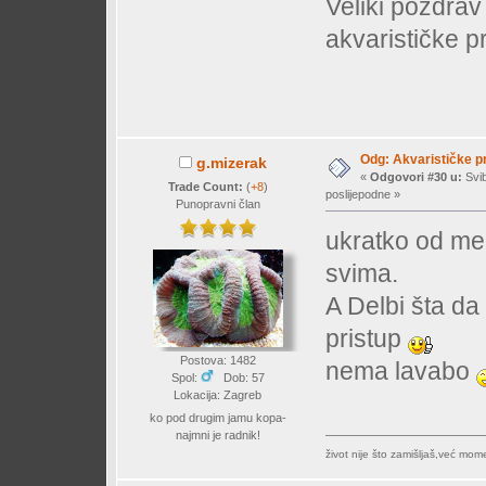
Veliki pozdrav 
akvarističke p
Odg: Akvarističke p
g.mizerak
«
Odgovori #30 u:
Svib
Trade Count:
(
+8
)
poslijepodne »
Punopravni član
ukratko od men
svima.
A Delbi šta da
pristup
Postova: 1482
nema lavabo
Spol:
Dob: 57
Lokacija: Zagreb
ko pod drugim jamu kopa-
najmni je radnik!
život nije što zamišljaš,već mo