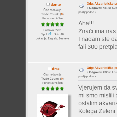
Odg: Akvarističke p
dante
«
Odgovori #31 u:
Svib
Član redakcije
poslijepodne »
Trade Count:
(
0
)
Punopravni član
Aha!!!
Znači ima nas
Postova: 2201
Spol:
Dob: 46
I nadam ste da 
Lokacija: Zagreb, Sesvete
fali 300 pretp
Odg: Akvarističke p
draz
«
Odgovori #32 u:
List
Član redakcije
poslijepodne »
Trade Count:
(
0
)
Punopravni član
Vjerujem da sv
mi smo mislili 
ostalim akvari
Kolega Zeleni 