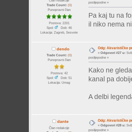
Član redakcije
poslijepodne »
Trade Count:
(
0
)
Punopravni član
Pa kaj tu na f
il niko nema 
Postova: 2201
Spol:
Dob: 46
Lokacija: Zagreb, Sesvete
Odg: Akvarističke p
dendo
«
Odgovori #27 u:
Svib
Trade Count:
(
0
)
poslijepodne »
Punopravni član
Kako ne gleda,
Postova: 42
kanal pa dobi
Spol:
Dob: 51
Lokacija: Umag
A delbi legend
Odg: Akvarističke p
dante
«
Odgovori #28 u:
Svib
Član redakcije
poslijepodne »