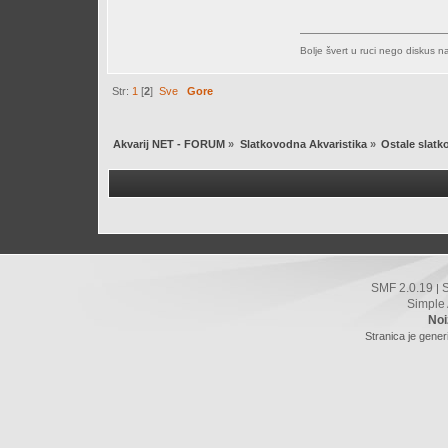
Bolje švert u ruci nego diskus n
Str:
1
[
2
]
Sve
Gore
Akvarij NET - FORUM
»
Slatkovodna Akvaristika
»
Ostale slat
SMF 2.0.19
|
Simple
Noi
Stranica je gener