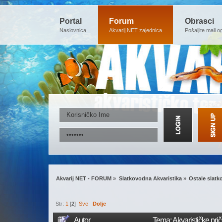
Portal
Forum
Obrasci
Naslovnica
Akvarij.NET zajednica
Pošaljite mali o
Akvarij NET - FORUM
»
Slatkovodna Akvaristika
»
Ostale slat
Str:
1
[
2
]
Sve
Dolje
Autor
Tema: Akvarističke pri