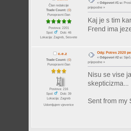
«
Odgovori #1 u:
Prosi
Član redakcije
prijepodne »
Trade Count:
(
0
)
Punopravni član
Kaj je s tim k
Frend ima jeze
Postova: 2201
Spol:
Dob: 46
Lokacija: Zagreb, Sesvete
Odg: Potres 2020 pet
c.e.z
«
Odgovori #2 u:
Siječ
Trade Count:
(
0
)
prijepodne »
Punopravni član
Nisu se vise j
skepticizma...
Postova: 216
Spol:
Dob: 39
Lokacija: Zagreb
Sent from my 
Udomljujem vjeverice