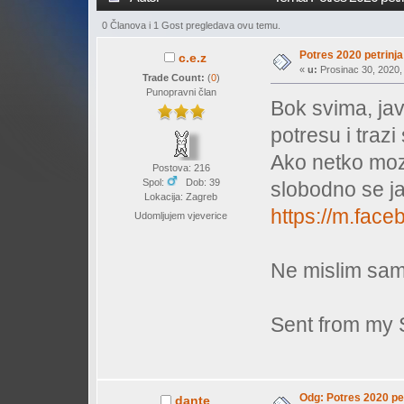
0 Članova i 1 Gost pregledava ovu temu.
Potres 2020 petrinja
c.e.z
«
u:
Prosinac 30, 2020, 
Trade Count:
(
0
)
Punopravni član
Bok svima, javl
potresu i traz
Ako netko moze
Postova: 216
Spol:
Dob: 39
slobodno se ja
Lokacija: Zagreb
https://m.fa
Udomljujem vjeverice
Ne mislim sam
Sent from my 
Odg: Potres 2020 pet
dante