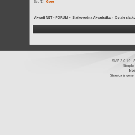
Str: [
1
]
Gore
Akvarij NET - FORUM
»
Slatkovodna Akvaristika
»
Ostale slat
SMF 2.0.19
|
Simple
Noi
Stranica je gener