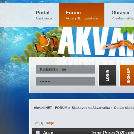
Portal
Forum
Obrasci
Naslovnica
Akvarij.NET zajednica
Pošaljite mali o
Akvarij NET - FORUM
»
Slatkovodna Akvaristika
»
Ostale slat
Str: [
1
]
Dolje
Autor
Tema: Potres 2020 petr