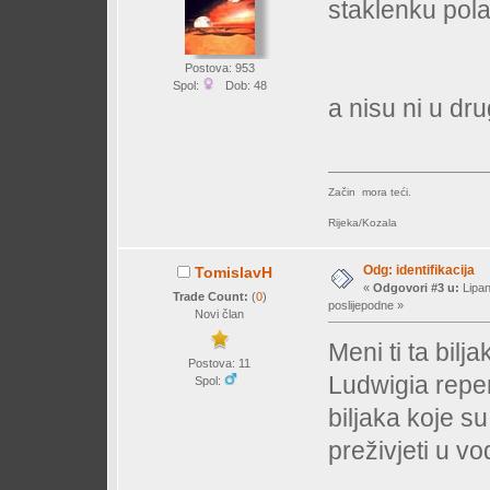
staklenku pola 
Postova: 953
Spol:
Dob: 48
a nisu ni u dr
Začin mora teći.
Rijeka/Kozala
Odg: identifikacija
TomislavH
«
Odgovori #3 u:
Lipan
Trade Count:
(
0
)
poslijepodne »
Novi član
Meni ti ta bilj
Postova: 11
Ludwigia repen
Spol:
biljaka koje s
preživjeti u vo