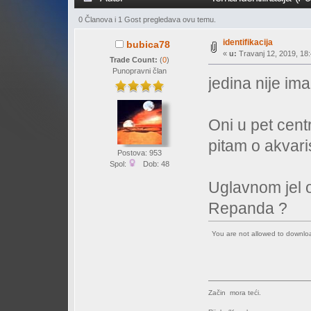
0 Članova i 1 Gost pregledava ovu temu.
identifikacija
bubica78
«
u:
Travanj 12, 2019, 18:
Trade Count:
(
0
)
Punopravni član
jedina nije im
Oni u pet cen
pitam o akvaris
Postova: 953
Spol:
Dob: 48
Uglavnom jel o
Repanda ?
You are not allowed to downl
Začin mora teći.