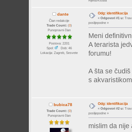
Rijeka/Kozala
Odg: identifikacija
dante
«
Odgovori #1 u:
Trava
Član redakcije
poslijepodne »
Trade Count:
(
0
)
Punopravni član
Meni definitivn
A terarista jed
Postova: 2201
Spol:
Dob: 46
forumu!
Lokacija: Zagreb, Sesvete
A šta se čudiš
s akvaristik
Odg: identifikacija
bubica78
«
Odgovori #2 u:
Trava
Trade Count:
(
0
)
poslijepodne »
Punopravni član
mislim da nije