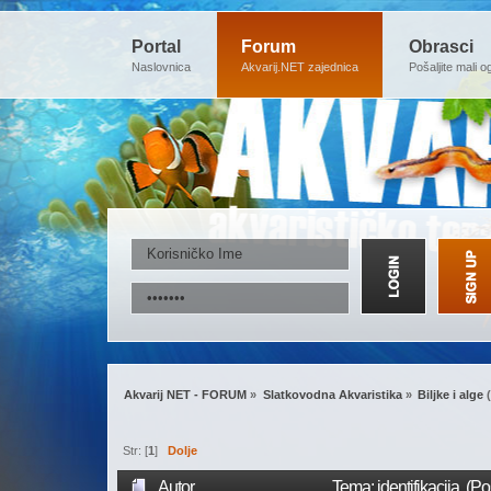
Portal
Forum
Obrasci
Naslovnica
Akvarij.NET zajednica
Pošaljite mali o
Akvarij NET - FORUM
»
Slatkovodna Akvaristika
»
Biljke i alge
(
Str: [
1
]
Dolje
Autor
Tema: identifikacija (P