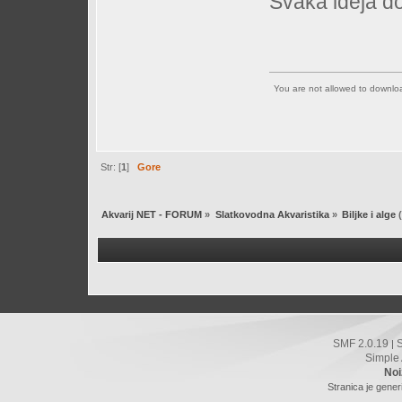
Svaka ideja d
You are not allowed to downl
Str: [
1
]
Gore
Akvarij NET - FORUM
»
Slatkovodna Akvaristika
»
Biljke i alge
(
SMF 2.0.19
|
Simple
Noi
Stranica je gener