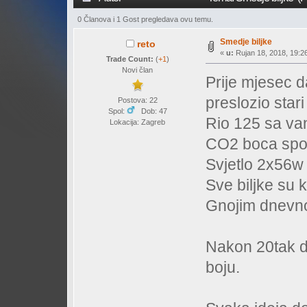
0 Članova i 1 Gost pregledava ovu temu.
Smedje biljke
reto
«
u:
Rujan 18, 2018, 19:26
Trade Count:
(
+1
)
Novi član
Prije mjesec d
preslozio stari 
Postova: 22
Spol:
Dob: 47
Rio 125 sa van
Lokacija: Zagreb
CO2 boca spoj
Svjetlo 2x56w 
Sve biljke su 
Gnojim dnevno 
Nakon 20tak d
boju.