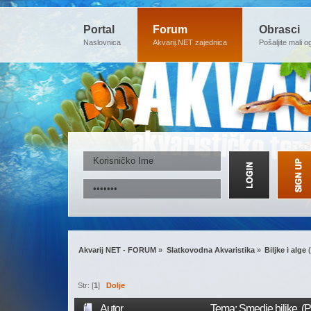
Portal
Forum
Obrasci
Naslovnica
Akvarij.NET zajednica
Pošaljite mali o
Akvarij NET - FORUM
»
Slatkovodna Akvaristika
»
Biljke i alge
(
Str: [
1
]
Dolje
Autor
Tema: Smedje biljke (P