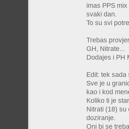
imas PPS mix z
svaki dan.
To su svi potr
Trebas provjer
GH, Nitrate...
Dodajes i PH M
Edit: tek sada
Sve je u gran
kao i kod mene 
Koliko ti je sta
Nitrati (18) su
doziranje.
Oni bi se treba