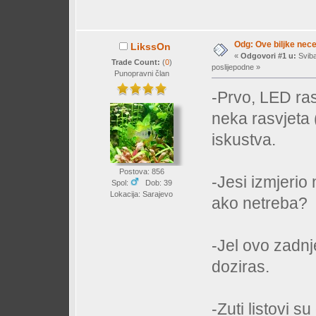
Odg: Ove biljke nec
LikssOn
«
Odgovori #1 u:
Sviba
Trade Count:
(
0
)
poslijepodne »
Punopravni član
-Prvo, LED ras
neka rasvjeta 
iskustva.
Postova: 856
-Jesi izmjerio 
Spol:
Dob: 39
Lokacija: Sarajevo
ako netreba?
-Jel ovo zadnj
doziras.
-Zuti listovi s