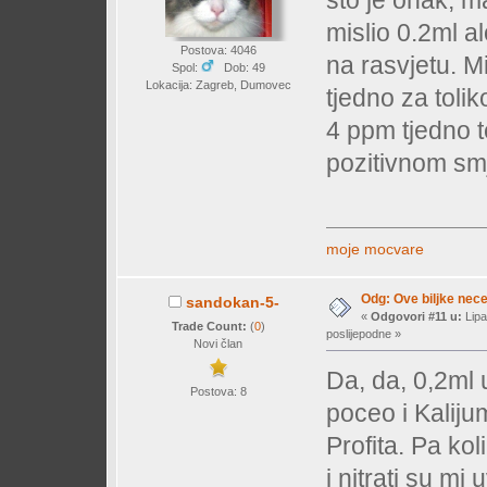
sto je onak, m
mislio 0.2ml al
Postova: 4046
na rasvjetu. M
Spol:
Dob: 49
Lokacija: Zagreb, Dumovec
tjedno za tolik
4 ppm tjedno 
pozitivnom sm
moje mocvare
Odg: Ove biljke nec
sandokan-5-
«
Odgovori #11 u:
Lipa
Trade Count:
(
0
)
poslijepodne »
Novi član
Da, da, 0,2ml
Postova: 8
poceo i Kaliju
Profita. Pa ko
i nitrati su mi