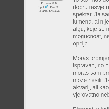
Postova: 856
dobru rasvjetu
Spol:
Dob: 39
Lokacija: Sarajevo
spektar. Ja sa
lumena, al nij
algu, koje se 
mogucnost, nam
opcija.
Moras promjeni
ispravan, no o
moras sam prob
moze rjesiti. J
akvarij, ali ka
vjerovatno ne