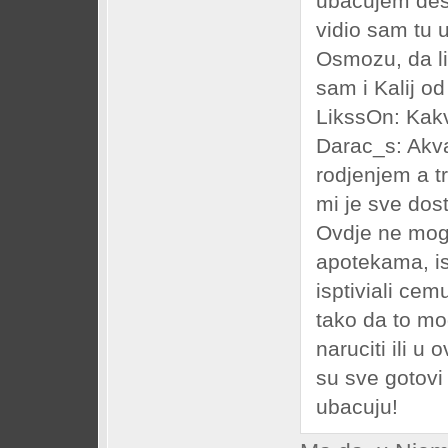
ubacujem dest
vidio sam tu 
Osmozu, da li
sam i Kalij od
LikssOn: Kakv
Darac_s: Akva
rodjenjem a t
mi je sve dos
Ovdje ne mog
apotekama, is
isptiviali ce
tako da to mo
naruciti ili 
su sve gotovi
ubacuju!