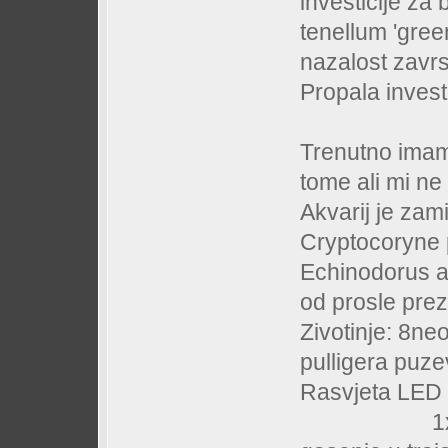
investicije za
tenellum 'green
nazalost zavrs
Propala investi
Trenutno imam
tome ali mi ne
Akvarij je zam
Cryptocoryne 
Echinodorus at
od prosle prez
Zivotinje: 8neo
pulligera puze
Rasvjeta LED 
1x 1600Lu