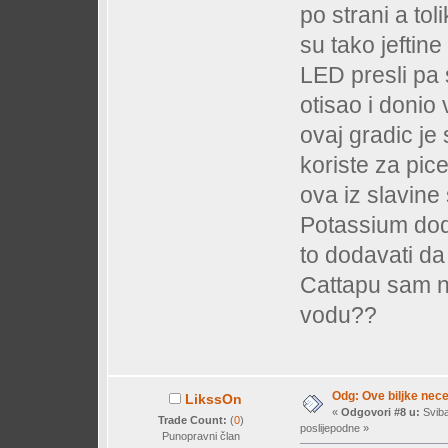
po strani a to
su tako jeftine
LED presli pa 
otisao i donio 
ovaj gradic je
koriste za pic
ova iz slavine
Potassium dod
to dodavati da 
Cattapu sam n
vodu??
Odg: Ove biljke nec
LikssOn
«
Odgovori #8 u:
Sviba
Trade Count:
(
0
)
poslijepodne »
Punopravni član