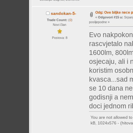
Odg: Ove biljke nece 
sandokan-5-
«
Odgovori #15 u:
Srpanj
Trade Count:
(
0
)
poslijepodne »
Novi član
Evo nakpokon 
Postova: 8
rascvjetalo n
1600lm, 800lm 
osjecaju, ali 
koristim osobn
kvasca...sad m
se 10 dana ne
godisnji a nem
doci jednom rib
You are not allowed t
kB, 1024x576 - (hitova: