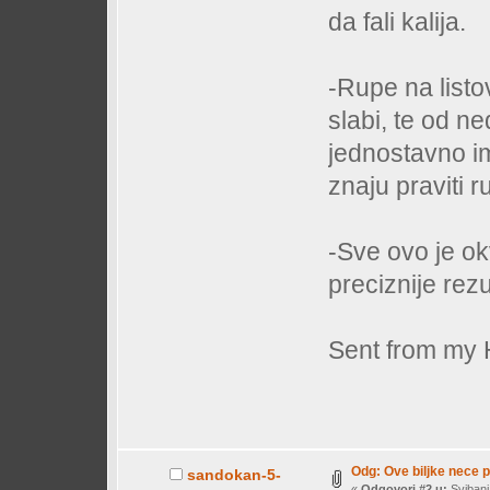
da fali kalija.
-Rupe na listo
slabi, te od n
jednostavno im
znaju praviti r
-Sve ovo je ok
preciznije rezu
Sent from my
Odg: Ove biljke nece 
sandokan-5-
«
Odgovori #2 u:
Svibanj