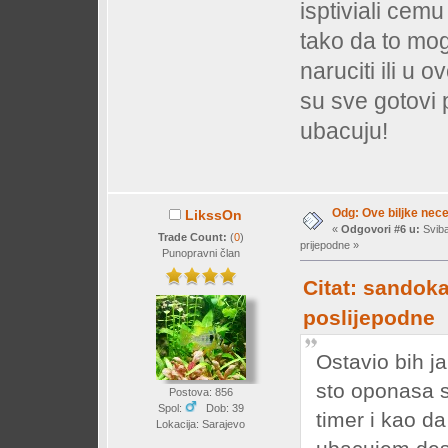
isptiviali cem
tako da to mo
naruciti ili u
su sve gotovi 
ubacuju!
Odg: Ove biljke nec
LikssOn
«
Odgovori #6 u:
Sviba
Trade Count:
(
0
)
prijepodne »
Punopravni član
Citat: sandoka
poslijepodne
Ostavio bih ja
sto oponasa sv
Postova: 856
Spol:
Dob: 39
timer i kao da
Lokacija: Sarajevo