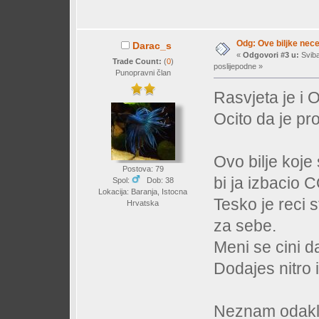
Odg: Ove biljke nec
Darac_s
«
Odgovori #3 u:
Sviba
Trade Count:
(
0
)
poslijepodne »
Punopravni član
Rasvjeta je i O
Ocito da je pr
Ovo bilje koje
Postova: 79
bi ja izbacio 
Spol:
Dob: 38
Lokacija: Baranja, Istocna
Tesko je reci s
Hrvatska
za sebe.
Meni se cini da
Dodajes nitro 
Neznam odakle