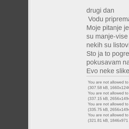
EL Pho
drugi dan
Vodu priprema
Moje pitanje je
su manje-vise 
nekih su listo
Sto ja to pogr
pokusavam na d
Evo neke slik
You are not allowed t
(307.58 kB, 1660x1246 
You are not allowed t
(337.15 kB, 2656x1494 
You are not allowed t
(335.75 kB, 2656x1494 
You are not allowed t
(321.81 kB, 1846x971 -