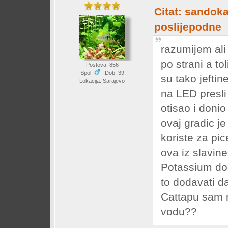
Citat: sandoka
poslijepodne
razumijem ali
po strani a t
Postova: 856
Spol:
Dob: 39
su tako jeftin
Lokacija: Sarajevo
na LED presli
otisao i donio
ovaj gradic je
koriste za pi
ova iz slavin
Potassium dod
to dodavati da
Cattapu sam n
vodu??