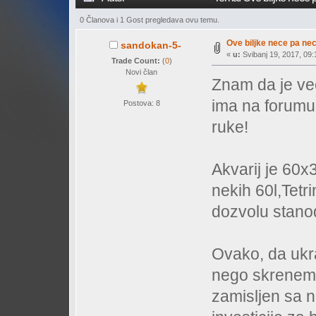
0 Članova i 1 Gost pregledava ovu temu.
Ove biljke nece pa ne
sandokan-5-
«
u:
Svibanj 19, 2017, 09:
Trade Count:
(
0
)
Novi član
Znam da je vec
ima na forumu 
Postova: 8
ruke!
Akvarij je 60
nekih 60l,Tetr
dozvolu stano
Ovako, da ukra
nego skrenem 
zamisljen sa n