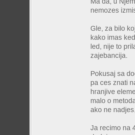
Ma da, u Njem
nemozes izmis
Gle, za bilo ko
kako imas ked,
led, nije to p
zajebancija.
Pokusaj sa do
pa ces znati 
hranjive eleme
malo o metoda
ako ne nadjes, 
Ja recimo na 4