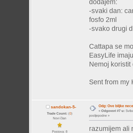
dodajem:
-svaki dan: ca
fosfo 2ml
-svako drugi d
Cattapa se moz
EasyLife imaju
Nemoj koristit 
Sent from my
Odg: Ove biljke nec
sandokan-5-
«
Odgovori #7 u:
Sviba
Trade Count:
(
0
)
poslijepodne »
Novi član
razumijem ali 
Postova: 8