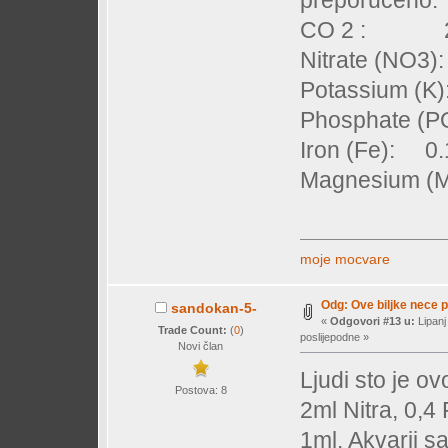
preporuceno:
CO 2 : 20
Nitrate (NO3
Potassium (K
Phosphate (PO
Iron (Fe): 0.
Magnesium (M
moje mocvare
Odg: Ove biljke nece 
sandokan-5-
«
Odgovori #13 u:
Lipanj
Trade Count:
(
0
)
poslijepodne »
Novi član
Ljudi sto je 
Postova: 8
2ml Nitra, 0,4
1ml. Akvarij 