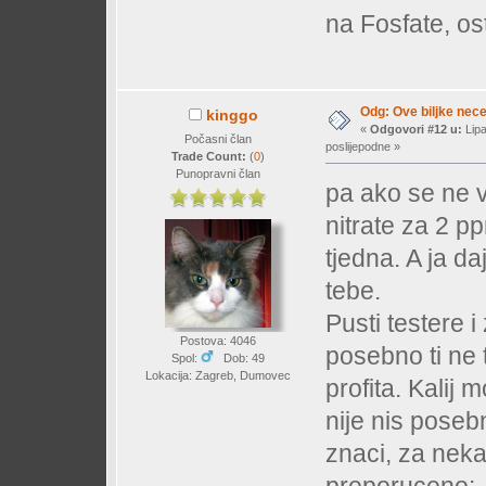
na Fosfate, os
Odg: Ove biljke nec
kinggo
«
Odgovori #12 u:
Lipa
Počasni član
poslijepodne »
Trade Count:
(
0
)
Punopravni član
pa ako se ne v
nitrate za 2 p
tjedna. A ja 
tebe.
Pusti testere i
Postova: 4046
posebno ti ne 
Spol:
Dob: 49
Lokacija: Zagreb, Dumovec
profita. Kalij
nije nis poseb
znaci, za nekak