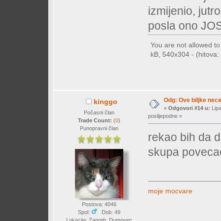
izmijenio, jutr
posla ono JOS
You are not allowed t
kB, 540x304 - (hitova: 
Odg: Ove biljke nec
kinggo
«
Odgovori #14 u:
Lipa
Počasni član
poslijepodne »
Trade Count:
(
0
)
Punopravni član
rekao bih da d
skupa poveca
moje mocvare
Postova: 4046
Spol:
Dob: 49
Lokacija: Zagreb, Dumovec