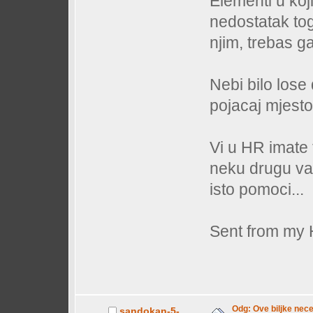
Elementi u ko
nedostatak to
njim, trebas g
Nebi bilo lose
pojacaj mjesto
Vi u HR imate t
neku drugu va
isto pomoci...
Sent from my
Odg: Ove biljke nec
sandokan-5-