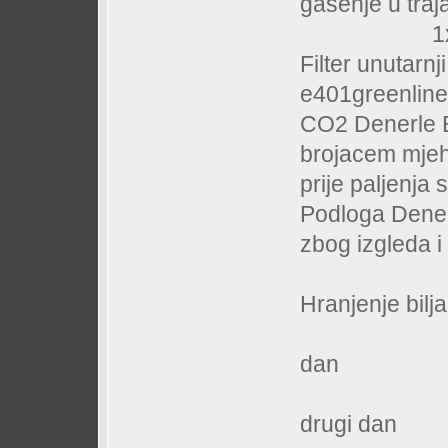
gasenje u traj
1x850Lumen
Filter unutarn
e401greenline 
CO2 Denerle B
brojacem mjeh
prije paljenja s
Podloga Denerl
zbog izgleda i
Hranjenje bilja
EL Prof
dan
EL Nit
drugi dan