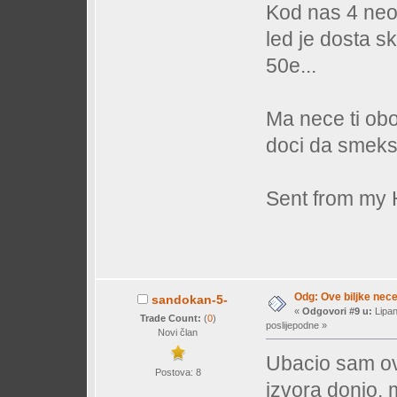
Kod nas 4 neo
led je dosta s
50e...
Ma nece ti oboj
doci da smeks
Sent from my
Odg: Ove biljke nec
sandokan-5-
«
Odgovori #9 u:
Lipan
Trade Count:
(
0
)
poslijepodne »
Novi član
Ubacio sam ov
Postova: 8
izvora donio, 