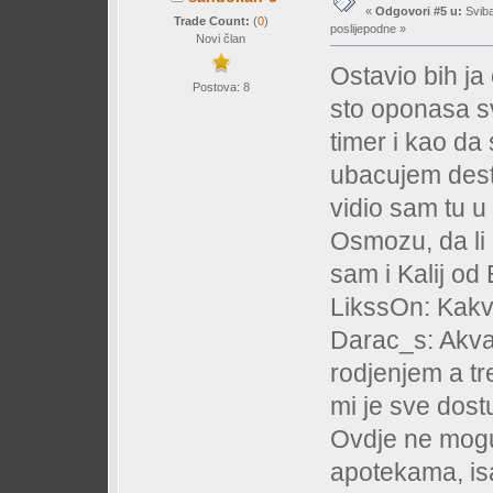
«
Odgovori #5 u:
Sviba
Trade Count:
(
0
)
poslijepodne »
Novi član
Ostavio bih ja 
Postova: 8
sto oponasa sv
timer i kao da 
ubacujem desti
vidio sam tu 
Osmozu, da li
sam i Kalij od
LikssOn: Kakvo
Darac_s: Akvar
rodjenjem a tr
mi je sve dost
Ovdje ne mogu
apotekama, isa