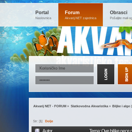
Portal
Forum
Obrasci
Naslovnica
Akvarij.NET zajednica
Pošaljite mali o
Akvarij NET - FORUM
»
Slatkovodna Akvaristika
»
Biljke i alge
(
Str: [
1
]
Dolje
Autor
Tema: Ove biljke nece 