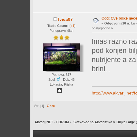
Odg: Ove biljke nec
Ivica07
«
Odgovori #16 u:
List
Trade Count:
(
+1
)
poslijepodne »
Punopravni član
Imas razno raz
pod korijen bil
nutrijente a z
brini...
Postova: 317
Spol:
Dob: 43
Lokacija: Rijeka
http://www.akvarij.net
Str: [
1
]
Gore
Akvarij NET - FORUM
»
Slatkovodna Akvaristika
»
Biljke i alge
(