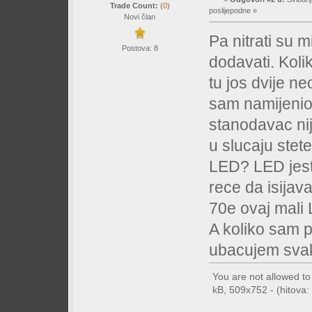
Trade Count:
(
0
)
poslijepodne »
Novi član
Pa nitrati su m
Postova: 8
dodavati. Koli
tu jos dvije n
sam namijenio 
stanodavac ni
u slucaju stete
LED? LED jeste
rece da isijav
70e ovaj mali
A koliko sam p
ubacujem svak
You are not allowed t
kB, 509x752 - (hitova: 