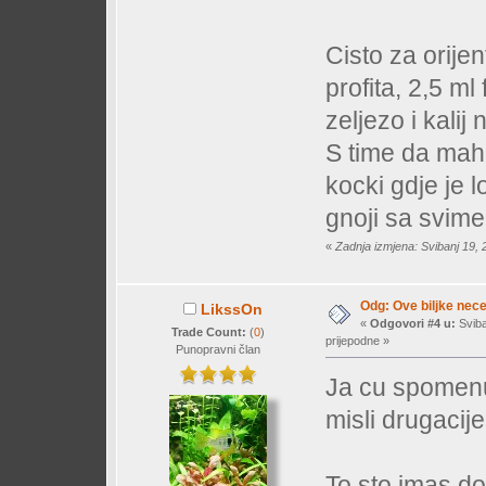
Cisto za orije
profita, 2,5 ml
zeljezo i kalij
S time da mah
kocki gdje je 
gnoji sa svime
«
Zadnja izmjena: Svibanj 19,
Odg: Ove biljke nec
LikssOn
«
Odgovori #4 u:
Sviba
Trade Count:
(
0
)
prijepodne »
Punopravni član
Ja cu spomenut
misli drugacije
To sto imas d