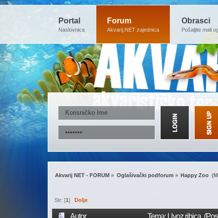
Portal
Forum
Obrasci
Naslovnica
Akvarij.NET zajednica
Pošaljite mali o
Akvarij NET - FORUM
»
Oglašivački podforum
»
Happy Zoo 
(M
Str: [
1
]
Dolje
Autor
Tema: Uvoz ribica (Pos