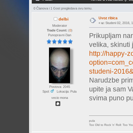
0 Članova i 1 Gost pregledava ovu temu.
Uvoz ribica
delbi
«
u:
Studeni 02, 2016, 1
Moderator
Trade Count:
(
0
)
Prikupljam nar
Punopravni član
velika, skinuti
http://happy-
option=com_co
studeni-2016
Narudzbe prim
Postova: 2045
upite ja sam V
Spol:
Lokacija: Pula
svima puno pu
vecio mona
pula
Too Old to Rock 'n' Roll: Too Yo