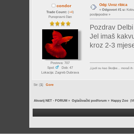
Odg: Uvoz ribica
condor
«
Odgovori #1 u:
Kolov
Trade Count:
(
+4
)
poslijepodne »
Punopravni član
Pozdrav Delbi
Jel imaš kakvu
kroz 2-3 mjes
Postova: 707
Spol:
Dob: 47
„Ljudi su kao školjke... moraš ih 
Lokacija: Zagreb Dubrava
Str: [
1
]
Gore
Akvarij NET - FORUM
»
Oglašivački podforum
»
Happy Zoo 
(M