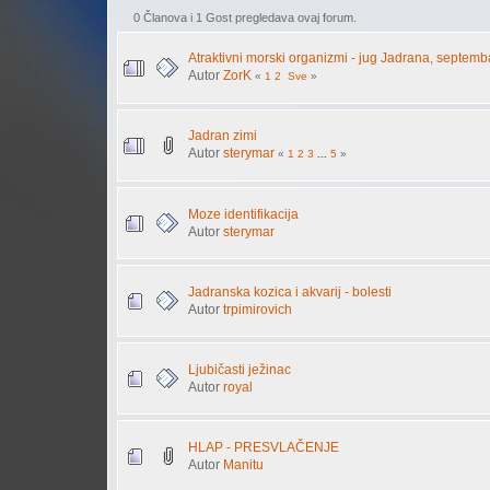
0 Članova i 1 Gost pregledava ovaj forum.
Atraktivni morski organizmi - jug Jadrana, septemb
Autor
ZorK
«
1
2
Sve
»
Jadran zimi
Autor
sterymar
«
1
2
3
...
5
»
Moze identifikacija
Autor
sterymar
Jadranska kozica i akvarij - bolesti
Autor
trpimirovich
Ljubičasti ježinac
Autor
royal
HLAP - PRESVLAČENJE
Autor
Manitu