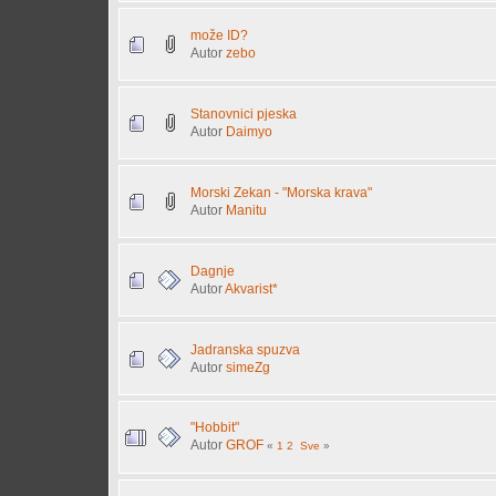
može ID?
Autor
zebo
Stanovnici pjeska
Autor
Daimyo
Morski Zekan - "Morska krava"
Autor
Manitu
Dagnje
Autor
Akvarist*
Jadranska spuzva
Autor
simeZg
"Hobbit"
Autor
GROF
«
1
2
Sve
»