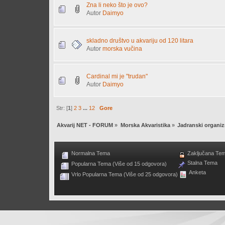
Zna li neko što je ovo?
Autor
Daimyo
skladno društvo u akvariju od 120 litara
Autor
morska vučina
Cardinal mi je "trudan"
Autor
Daimyo
Str: [
1
]
2
3
...
12
Gore
Akvarij NET - FORUM
»
Morska Akvaristika
»
Jadranski organizm
Normalna Tema
Zaključana Te
Stalna Tema
Popularna Tema (Više od 15 odgovora)
Anketa
Vrlo Popularna Tema (Više od 25 odgovora)