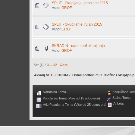
SPLIT - Okupljanje, prosinac 2015
Autor
GROF
SPLIT - Okupljanje, rujan 2015
Autor
GROF
SKRADIN - nano reef okupljanje
Autor
GROF
Str: [
1
]
2
3
...
32
Gore
Akvarij NET - FORUM
»
Ostali podforumi
»
Izložbe i okupljanja
Normalna Tema
Zaključana Te
Stalna Tema
Popularna Tema (Više od 15 odgovora)
Anketa
Vrlo Popularna Tema (Više od 25 odgovora)