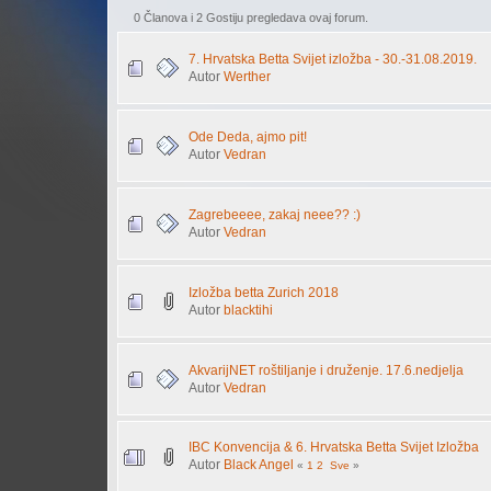
0 Članova i 2 Gostiju pregledava ovaj forum.
7. Hrvatska Betta Svijet izložba - 30.-31.08.2019.
Autor
Werther
Ode Deda, ajmo pit!
Autor
Vedran
Zagrebeeee, zakaj neee?? :)
Autor
Vedran
Izložba betta Zurich 2018
Autor
blacktihi
AkvarijNET roštiljanje i druženje. 17.6.nedjelja
Autor
Vedran
IBC Konvencija & 6. Hrvatska Betta Svijet Izložba
Autor
Black Angel
«
1
2
Sve
»