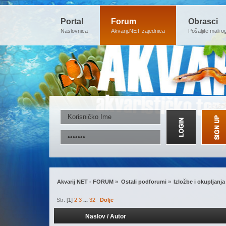
Portal
Forum
Obrasci
Naslovnica
Akvarij.NET zajednica
Pošaljite mali o
Akvarij NET - FORUM
»
Ostali podforumi
»
Izložbe i okupljanja
Str: [
1
]
2
3
...
32
Dolje
Naslov
/
Autor