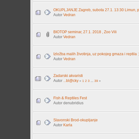
OKUPLJANJE Zagreb, subota 27.1. 13:30 Limun, p
Autor
Vedran
BIOTOP seminar, 27.1. 2018 , Zoo Vili
Autor
Vedran
Izložba malih životinja, uz pokojeg gmaza i reptila :
Autor
Vedran
Zadarski akvaristi
Autor
...bl@cky
«
1
2
3
...
39
»
Fish & Reptiles Fest
Autor denubridius
Slavonski Brod-okupljanje
Autor
Karla