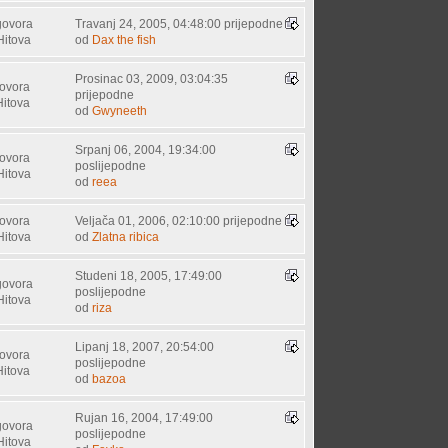
govora
Travanj 24, 2005, 04:48:00 prijepodne
Hitova
od
Dax the fish
Prosinac 03, 2009, 03:04:35
ovora
prijepodne
Hitova
od
Gwyneeth
Srpanj 06, 2004, 19:34:00
ovora
poslijepodne
Hitova
od
reea
ovora
Veljača 01, 2006, 02:10:00 prijepodne
Hitova
od
Zlatna ribica
Studeni 18, 2005, 17:49:00
govora
poslijepodne
Hitova
od
riza
Lipanj 18, 2007, 20:54:00
ovora
poslijepodne
Hitova
od
bazoa
Rujan 16, 2004, 17:49:00
govora
poslijepodne
Hitova