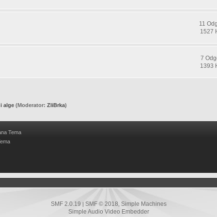
11 Od
1527 
7 Odg
1393 
 i alge
(Moderator:
ZliBrka
)
ana Tema
Tema
SMF 2.0.19
SMF © 2018
Simple Machines
|
,
Simple Audio Video Embedder