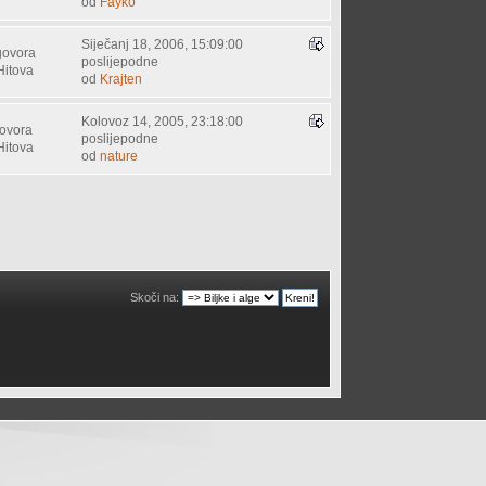
od
Fayko
Siječanj 18, 2006, 15:09:00
govora
poslijepodne
Hitova
od
Krajten
Kolovoz 14, 2005, 23:18:00
ovora
poslijepodne
Hitova
od
nature
Skoči na: