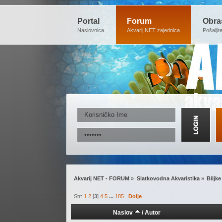
Portal
Forum
Obra
Naslovnica
Akvarij.NET zajednica
Pošaljit
Akvarij NET - FORUM
»
Slatkovodna Akvaristika
»
Biljke
Str:
1
2
[
3
]
4
5
...
185
Dolje
Naslov
/
Autor