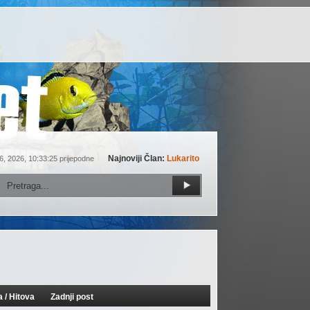
Najnoviji Član:
Lukarito
6, 2026, 10:33:25 prijepodne
a
/
Hitova
Zadnji post