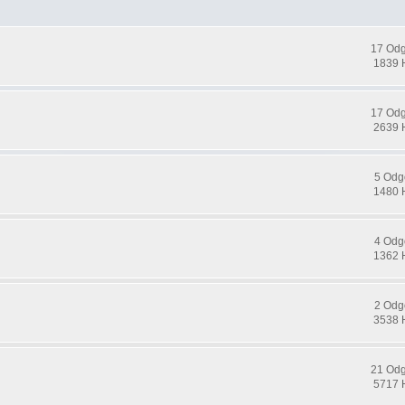
17 Od
1839 
17 Od
2639 
5 Odg
1480 
4 Odg
1362 
2 Odg
3538 
21 Od
5717 