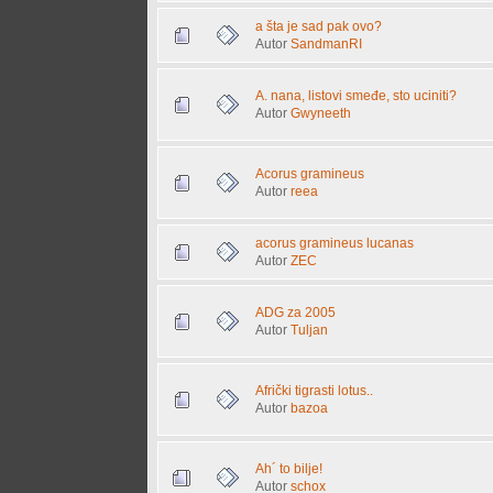
a šta je sad pak ovo?
Autor
SandmanRI
A. nana, listovi smeđe, sto uciniti?
Autor
Gwyneeth
Acorus gramineus
Autor
reea
acorus gramineus lucanas
Autor
ZEC
ADG za 2005
Autor
Tuljan
Afrički tigrasti lotus..
Autor
bazoa
Ah´ to bilje!
Autor
schox