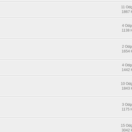
11 Od
1867 
4 Odg
1138 
2 Odg
1654 
4 Odg
1442 
10 Od
1843 
3 Odg
1175 
15 Od
3042 