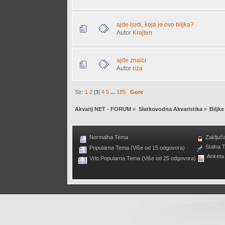
ajde ljudi, koja je ovo biljka?
Autor
Krajten
ajde znalci
Autor
riza
Str:
1
2
[
3
]
4
5
...
185
Gore
Akvarij NET - FORUM
»
Slatkovodna Akvaristika
»
Biljke
Normalna Tema
Zaključ
Stalna 
Popularna Tema (Više od 15 odgovora)
Anketa
Vrlo Popularna Tema (Više od 25 odgovora)