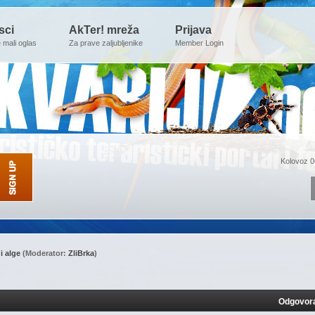
sci
AkTer! mreža
Prijava
e mali oglas
Za prave zaljubljenike
Member Login
Kolovoz 0
 i alge
(Moderator:
ZliBrka
)
Odgovor