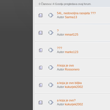
0 Članova i 4 Gostiju pregledava ovaj forum.
54L, nedovoljna rasvjeta ???
Autor
Sarma13
?
Autor
mmart125
???
Autor
marko123
A koja je ovo
Autor
Rossonero
a koja je ovo biljka
Autor
kukurjek2002
a koja je ovo?
Autor
kukurjek2002