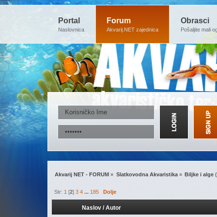
Portal
Forum
Obrasci
Naslovnica
Akvarij.NET zajednica
Pošaljite mali o
Akvarij NET - FORUM
»
Slatkovodna Akvaristika
»
Biljke i alge
(
Str:
1
[
2
]
3
4
...
185
Dolje
Naslov
/
Autor