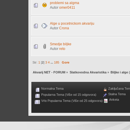
problemi sa algma
Autor
omer0411
Alge u pocetnickom akvariju
Autor
Crona
Smedje biljke
Autor
reto
Str:
1
[
2
]
3
4
...
185
Gore
Akvarij NET - FORUM
»
Slatkovodna Akvaristika
»
Biljke i alge
(
Normalna Tema
Zaključana Te
Stalna Tema
Popularna Tema (Više od 15 odgovora)
Anketa
Vrlo Popularna Tema (Više od 25 odgovora)