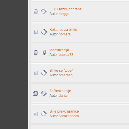
LED i rezim prihrane
Autor
kinggo
Košarice za biljke
Autor
homers
identifikacija
Autor
bubica78
Biljke se "tope"
Autor
omersenj
Začinsko bilje
Autor
dante
Bilje preko granice
Autor
Abrakadabra