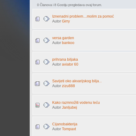
0 Članova i 8 Gostiju pregledava ovaj forum.
Iznenadni problem....molim za pomoć
Autor
Girry
versa garden
Autor
bankoo
prihrana biljaka
Autor
aviator 60
Savijeti oko akvarijskog bilja...
Autor
zizu888
Kako razmnožiti vodenu leću
Autor
Janljubej
Cijanobakterija
Autor
Tompaxt