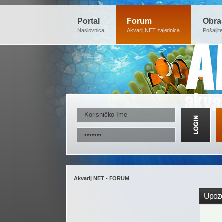
Portal
Forum
Obra
Naslovnica
Akvarij.NET zajednica
Pošaljit
Akvarij NET - FORUM
Upozo