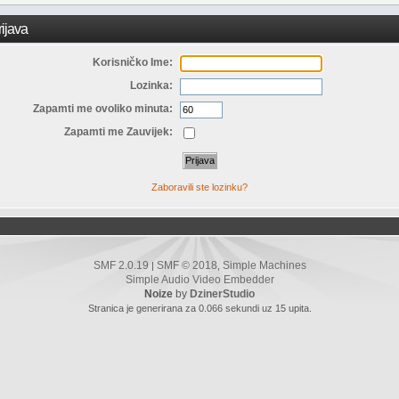
ijava
Korisničko Ime:
Lozinka:
Zapamti me ovoliko minuta:
Zapamti me Zauvijek:
Zaboravili ste lozinku?
SMF 2.0.19
SMF © 2018
Simple Machines
|
,
Simple Audio Video Embedder
Noize
by
DzinerStudio
Stranica je generirana za 0.066 sekundi uz 15 upita.