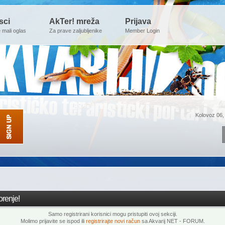
sci
AkTer! mreža
Prijava
e mali oglas
Za prave zaljubljenike
Member Login
Kolovoz 06,
renje!
Samo registrirani korisnici mogu pristupiti ovoj sekciji.
Molimo prijavite se ispod ili
registrirajte novi račun
sa Akvarij NET - FORUM.