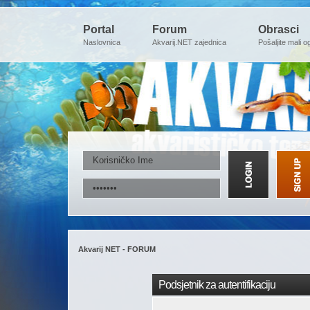
Portal
Forum
Obrasci
Naslovnica
Akvarij.NET zajednica
Pošaljite mali o
Akvarij NET - FORUM
Podsjetnik za autentifikaciju