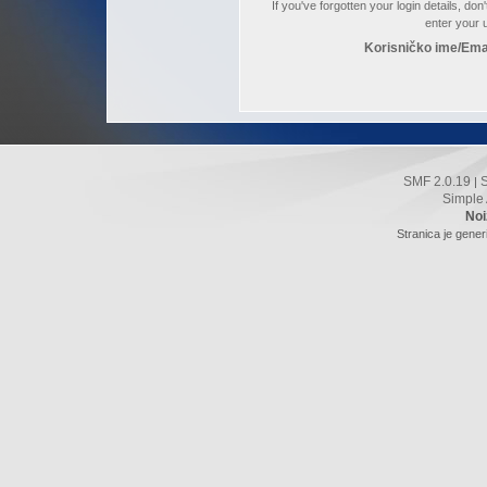
If you've forgotten your login details, do
enter your
Korisničko ime/Ema
SMF 2.0.19
|
Simple
Noi
Stranica je gener