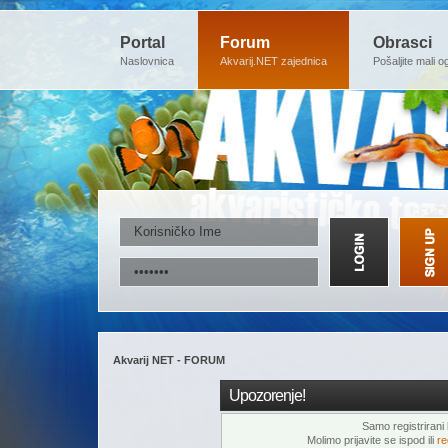
Portal
Forum
Obrasci
Naslovnica
Akvarij.NET zajednica
Pošaljite mali o
Akvarij NET - FORUM
Upozorenje!
Samo registrirani k
Molimo prijavite se ispod ili
re