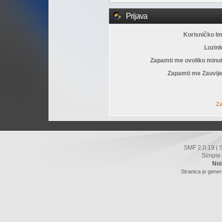
Prijava
Korisničko I
Lozin
Zapamti me ovoliko minu
Zapamti me Zauvije
Za
SMF 2.0.19
|
Simple
Noi
Stranica je gener