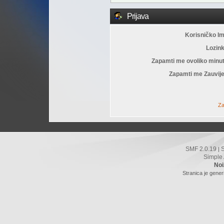
Prijava
Korisničko I
Lozin
Zapamti me ovoliko minu
Zapamti me Zauvije
Za
SMF 2.0.19
|
Simple
Noi
Stranica je gener