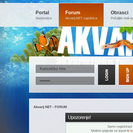
Portal
Forum
Obrasci
Naslovnica
Akvarij.NET zajednica
Pošaljite mali o
Akvarij NET - FORUM
Upozorenje!
Samo registrirani k
Molimo prijavite se ispod ili
re