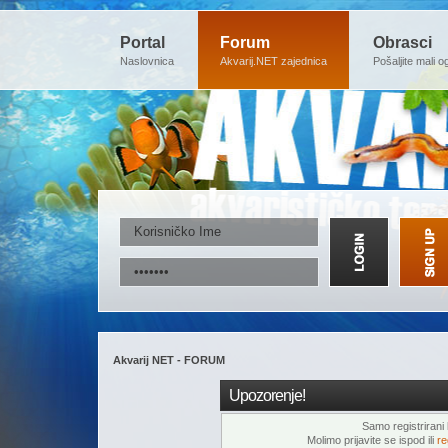
Portal
Forum
Obrasci
Naslovnica
Akvarij.NET zajednica
Pošaljite mali o
Akvarij NET - FORUM
Upozorenje!
Samo registrirani k
Molimo prijavite se ispod ili
re