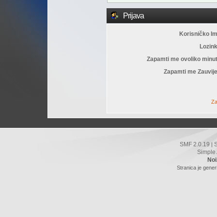
Prijava
Korisničko I
Lozin
Zapamti me ovoliko minu
Zapamti me Zauvije
Za
SMF 2.0.19
|
Simple
Noi
Stranica je gener