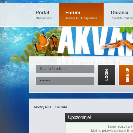
Portal
Forum
Obrasci
Naslovnica
Akvarij.NET zajednica
Pošaljite mali o
Akvarij NET - FORUM
Upozorenje!
Samo registrirani k
Molimo prijavite se ispod ili
re