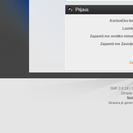
Prijava
Korisničko I
Lozin
Zapamti me ovoliko minu
Zapamti me Zauvije
Za
SMF 2.0.19
|
Simple
Noi
Stranica je gener