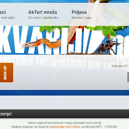
sci
AkTer! mreža
Prijava
e mali oglas
Za prave zaljubljenike
Member Login
Kolovoz 07,
renje!
Samo registrirani korisnici mogu pristupiti ovoj sekciji.
Molimo prijavite se ispod ili
registrirajte novi račun
sa Akvarij NET - FORUM.