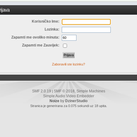
ijava
Korisničko Ime:
Lozinka:
Zapamti me ovoliko minuta:
Zapamti me Zauvijek:
Zaboravili ste lozinku?
SMF 2.0.19
SMF © 2018
Simple Machines
|
,
Simple Audio Video Embedder
Noize
by
DzinerStudio
Stranica je generirana za 0.075 sekundi uz 18 upita.