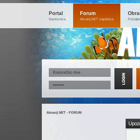
Portal
Forum
Obra
Naslovnica
Akvarij.NET zajednica
Pošaljit
Akvarij NET - FORUM
Upozo