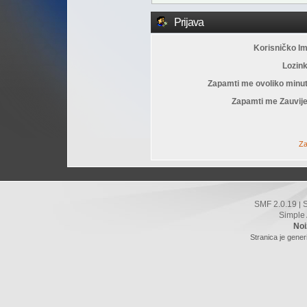
Prijava
Korisničko I
Lozin
Zapamti me ovoliko minu
Zapamti me Zauvije
Za
SMF 2.0.19
|
Simple
Noi
Stranica je gener