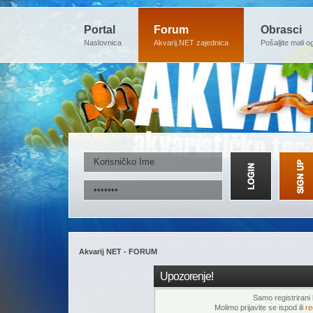
Portal
Forum
Obrasci
Naslovnica
Akvarij.NET zajednica
Pošaljite mali o
Akvarij NET - FORUM
Upozorenje!
Samo registrirani k
Molimo prijavite se ispod ili
re