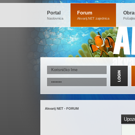
Portal
Forum
Obra
Naslovnica
Akvarij.NET zajednica
Pošaljit
Akvarij NET - FORUM
Upozo