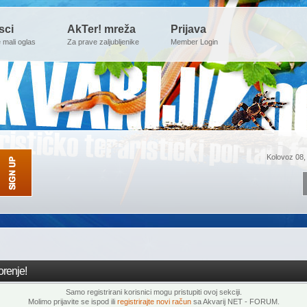
sci
AkTer! mreža
Prijava
e mali oglas
Za prave zaljubljenike
Member Login
Kolovoz 08,
renje!
Samo registrirani korisnici mogu pristupiti ovoj sekciji.
Molimo prijavite se ispod ili
registrirajte novi račun
sa Akvarij NET - FORUM.