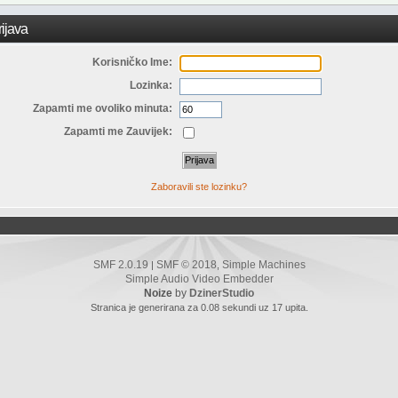
ijava
Korisničko Ime:
Lozinka:
Zapamti me ovoliko minuta:
Zapamti me Zauvijek:
Zaboravili ste lozinku?
SMF 2.0.19
SMF © 2018
Simple Machines
|
,
Simple Audio Video Embedder
Noize
by
DzinerStudio
Stranica je generirana za 0.08 sekundi uz 17 upita.