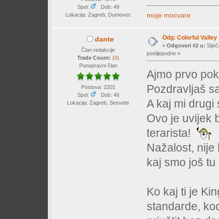
Spol:
Dob: 49
moje mocvare
Lokacija: Zagreb, Dumovec
Odg: Colorful Valley
dante
«
Odgovori #2 u:
Siječ
Član redakcije
poslijepodne »
Trade Count:
(
0
)
Punopravni član
Ajmo prvo pok
Pozdravljaš s
Postova: 2201
Spol:
Dob: 46
A kaj mi drugi
Lokacija: Zagreb, Sesvete
Ovo je uvijek b
terarista!
Nažalost, nije 
kaj smo još t
Ko kaj ti je Ki
standarde, kod