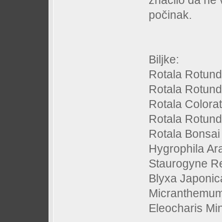
značilo da ne 
počinak.
Biljke:
Rotala Rotundi
Rotala Rotund
Rotala Colora
Rotala Rotundi
Rotala Bonsai
Hygrophila Ar
Staurogyne R
Blyxa Japonic
Micranthemum
Eleocharis Min