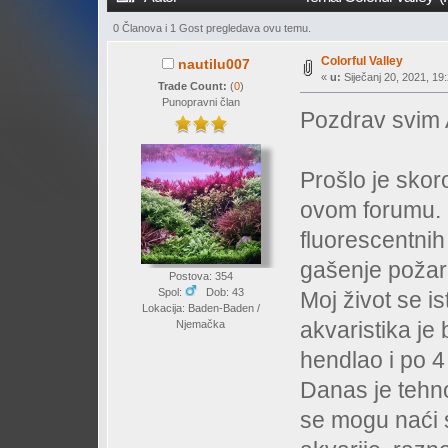
0 Članova i 1 Gost pregledava ovu temu.
Colorful Valley
nautilu007
«
u:
Siječanj 20, 2021, 19
Trade Count:
(
0
)
Punopravni član
Pozdrav svim
Prošlo je sko
ovom forumu. B
fluorescentnih
gašenje požar
Postova: 354
Spol:
Dob: 43
Moj život se i
Lokacija: Baden-Baden /
akvaristika je
Njemačka
hendlao i po 4
Danas je tehno
se mogu naći 