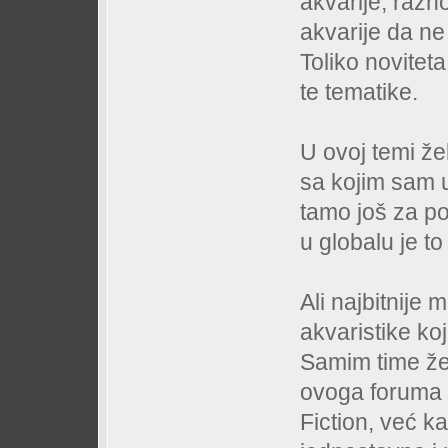
akvarije, razn
akvarije da ne
Toliko novitet
te tematike.
U ovoj temi že
sa kojim sam u
tamo još za pop
u globalu je to 
Ali najbitnije
akvaristike ko
Samim time žel
ovoga foruma p
Fiction, već k