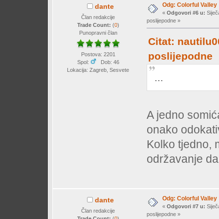
Odg: Colorful Valley
dante
«
Odgovori #6 u:
Siječ
Član redakcije
poslijepodne »
Trade Count:
(
0
)
Punopravni član
Citat: nautilu
poslijepodne
Postova: 2201
Spol:
Dob: 46
Lokacija: Zagreb, Sesvete
...
A jedno somića 
onako odokati
Kolko tjedno,
održavanje da
Odg: Colorful Valley
dante
«
Odgovori #7 u:
Siječ
Član redakcije
poslijepodne »
Trade Count:
(
0
)