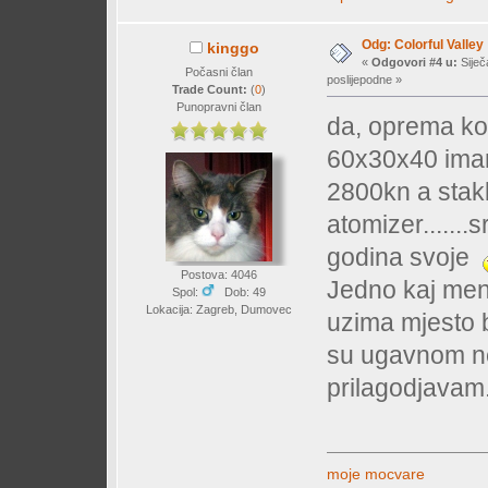
Odg: Colorful Valley
kinggo
«
Odgovori #4 u:
Siječ
Počasni član
poslijepodne »
Trade Count:
(
0
)
Punopravni član
da, oprema kos
60x30x40 imam 
2800kn a stakl
atomizer......
godina svoje
Postova: 4046
Jedno kaj men
Spol:
Dob: 49
Lokacija: Zagreb, Dumovec
uzima mjesto 
su ugavnom ne
prilagodjavam
moje mocvare