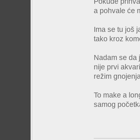
Pokude prihvat
a pohvale će 
Ima se tu još 
tako kroz kom
Nadam se da je
nije prvi akvar
režim gnojenja
To make a long
samog početk