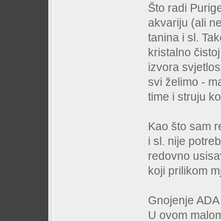
Što radi Purig
akvariju (ali n
tanina i sl. Ta
kristalno čisto
izvora svjetlo
svi želimo - ma
time i struju k
Kao što sam re
i sl. nije potr
redovno usisa
koji prilikom 
Gnojenje ADA
U ovom malom 