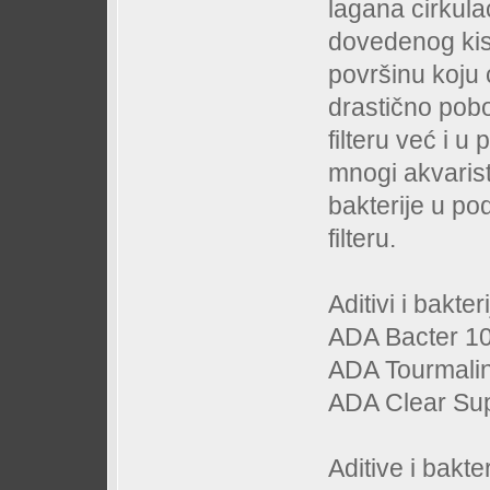
lagana cirkulac
dovedenog kis
površinu koju ć
drastično pobo
filteru već i u
mnogi akvaristi
bakterije u pod
filteru.
Aditivi i bakteri
ADA Bacter 1
ADA Tourmali
ADA Clear Su
Aditive i bakte