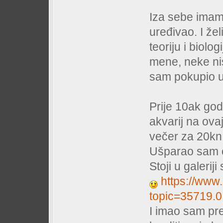
Iza sebe imam
uređivao. I žel
teoriju i biolo
mene, neke ni
sam pokupio u
Prije 10ak god
akvarij na ova
večer za 20kn.
Ušparao sam od
Stoji u galeri
https://www.
topic=35719.0
I imao sam prek