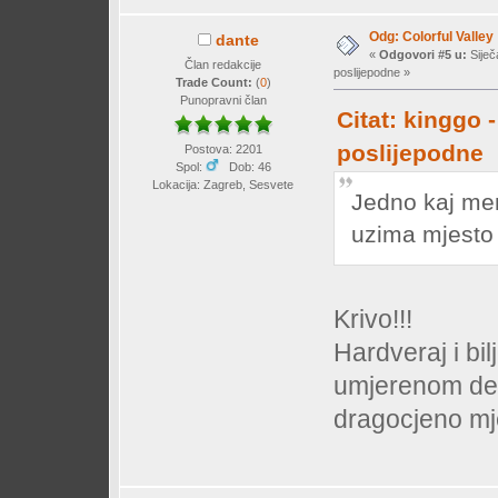
Odg: Colorful Valley
dante
«
Odgovori #5 u:
Siječ
Član redakcije
poslijepodne »
Trade Count:
(
0
)
Punopravni član
Citat: kinggo 
poslijepodne
Postova: 2201
Spol:
Dob: 46
Lokacija: Zagreb, Sesvete
Jedno kaj me
uzima mjesto
Krivo!!!
Hardveraj i bi
umjerenom dek
dragocjeno m