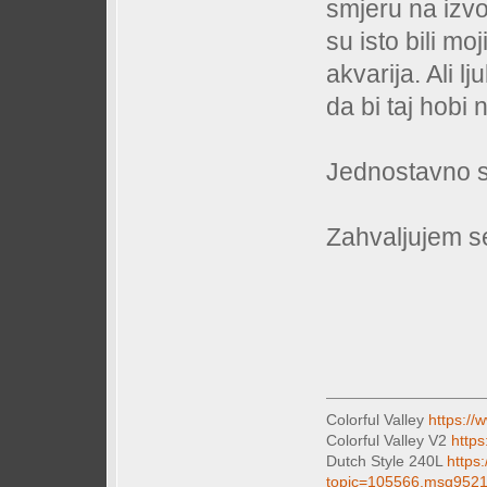
smjeru na izvo
su isto bili mo
akvarija. Ali l
da bi taj hobi 
Jednostavno sa
Zahvaljujem se
Colorful Valley
https://
Colorful Valley V2
https
Dutch Style 240L
https
topic=105566.msg952