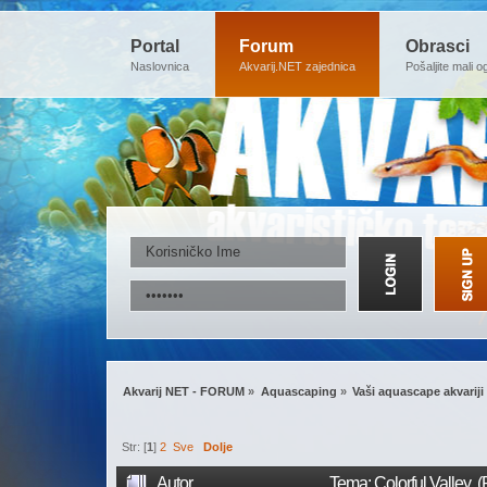
Portal
Forum
Obrasci
Naslovnica
Akvarij.NET zajednica
Pošaljite mali o
Akvarij NET - FORUM
»
Aquascaping
»
Vaši aquascape akvariji
Str: [
1
]
2
Sve
Dolje
Autor
Tema: Colorful Valley 