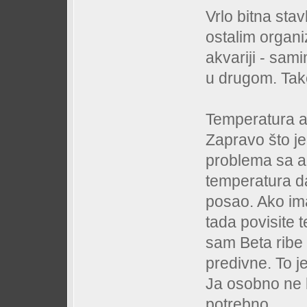
Vrlo bitna sta
ostalim organi
akvariji - sam
u drugom. Tako
Temperatura ak
Zapravo što je
problema sa al
temperatura da
posao. Ako ima
tada povisite 
sam Beta ribe 
predivne. To j
Ja osobno ne b
potrebno.