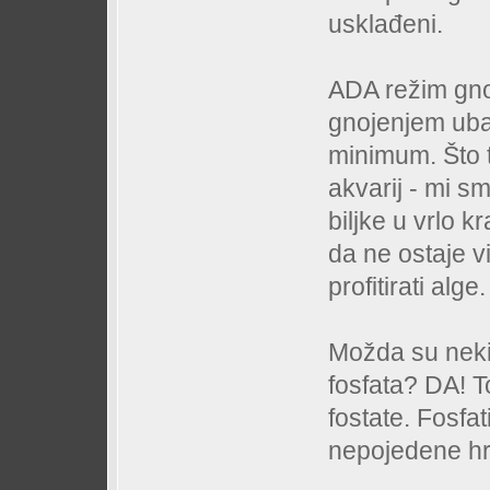
usklađeni.
ADA režim gnoj
gnojenjem uba
minimum. Što 
akvarij - mi s
biljke u vrlo 
da ne ostaje v
profitirati alge.
Možda su neki
fosfata? DA! T
fostate. Fosfa
nepojedene hra