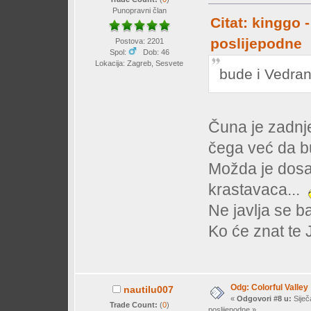
Punopravni član
Citat: kinggo 
poslijepodne
Postova: 2201
Spol:
Dob: 46
Lokacija: Zagreb, Sesvete
bude i Vedra
Čuna je zadnje
čega već da bu
Možda je dosa
krastavaca...
Ne javlja se ba
Ko će znat te
Odg: Colorful Valley
nautilu007
«
Odgovori #8 u:
Siječ
Trade Count:
(
0
)
poslijepodne »