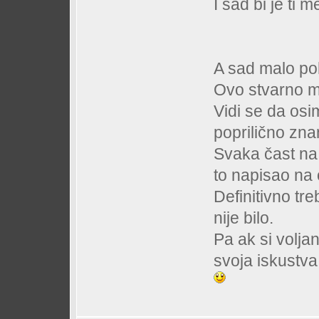
I sad bi je ti m
A sad malo p
Ovo stvarno m
Vidi se da osi
poprilično znan
Svaka čast na v
to napisao na 
Definitivno tr
nije bilo.
Pa ak si voljan
svoja iskustva