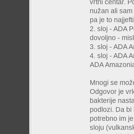
vrtni centar. 
nužan ali sam h
pa je to najjeft
2. sloj - ADA
dovoljno - misl
3. sloj - ADA
4. sloj - ADA 
ADA Amazonia 
Mnogi se možda
Odgovor je vrl
bakterije nasta
podlozi. Da bi 
potrebno im je
sloju (vulkans