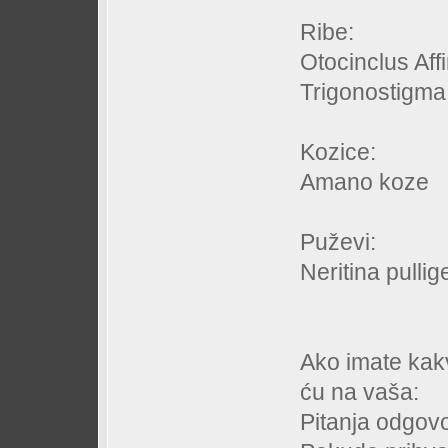
Ribe:
Otocinclus Affi
Trigonostigma 
Kozice:
Amano koze
Puževi:
Neritina pullig
Ako imate kakv
ću na vaša:
Pitanja odgovor