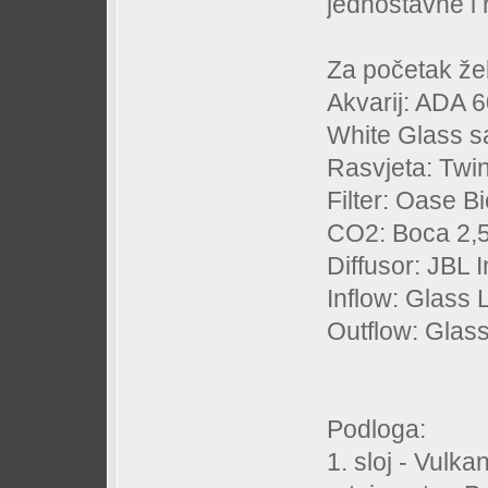
jednostavne i 
Za početak že
Akvarij: ADA 
White Glass s
Rasvjeta: Twin
Filter: Oase 
CO2: Boca 2,
Diffusor: JBL I
Inflow: Glass L
Outflow: Glas
Podloga:
1. sloj - Vulk