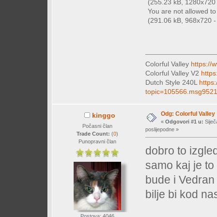
(255.23 kB, 1280x720 -
You are not allowed t
(291.06 kB, 968x720 - 
Colorful Valley
https://
Colorful Valley V2
https
Dutch Style 240L
https
topic=105566.msg952
Odg: Colorful Valley
kinggo
«
Odgovori #1 u:
Siječ
Počasni član
poslijepodne »
Trade Count:
(
0
)
Punopravni član
dobro to izgleda
samo kaj je to
bude i Vedran
bilje bi kod n
Postova: 4046