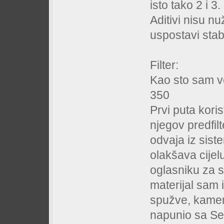
isto tako 2 i 3.
Aditivi nisu n
uspostavi stabi
Filter:
Kao sto sam v
350
Prvi puta korist
njegov predfilt
odvaja iz siste
olakšava cijelu
oglasniku za sm
materijal sam 
spužve, kamenči
napunio sa Sea