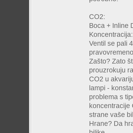
CO2:
Boca + Inline D
Koncentracija
Ventil se pali 
pravovremeno 
Zašto? Zato št
prouzrokuju ra
CO2 u akvariju
lampi - konsta
problema s tipo
koncentracije
strane vaše bi
Hrane? Da hra
biljke.