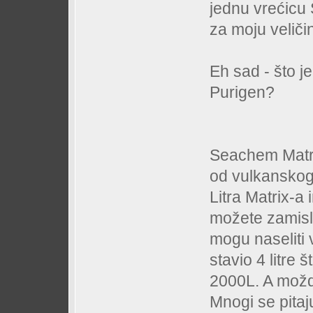
jednu vrećicu
za moju veličin
Eh sad - što 
Purigen?
Seachem Matrix
od vulkanskog
Litra Matrix-a
možete zamislit
mogu naseliti 
stavio 4 litre 
2000L. A možda
Mnogi se pitaj