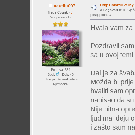
Odg: Colorful Valley
nautilu007
«
Odgovori #3 u:
Siječ
Trade Count:
(
0
)
poslijepodne »
Punopravni član
Hvala vam za 
Pozdravil sam
sa u ovoj tem
Postova: 354
Dal je za švab
Spol:
Dob: 43
Lokacija: Baden-Baden /
Možda bi prije
Njemačka
hvaliti sam op
napisao da su 
Nije bitna oprem
ljudima ideju 
i zašto sam na