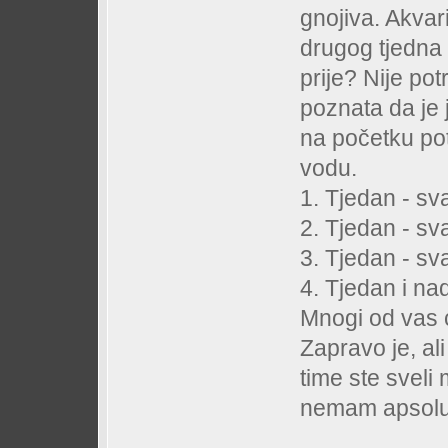
gnojiva. Akvar
drugog tjedna
prije? Nije p
poznata da je 
na početku po
vodu.
1. Tjedan - s
2. Tjedan - sv
3. Tjedan - sv
4. Tjedan i na
Mnogi od vas ć
Zapravo je, al
time ste sveli
nemam apsolut