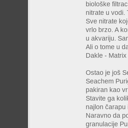
biološke filtraci
nitrate u vodi.
Sve nitrate ko
vrlo brzo. A ko
u akvariju. Sam
Ali o tome u d
Dakle - Matrix 
Ostao je još 
Seachem Purige
pakiran kao vr
Stavite ga kol
najlon čarapu 
Naravno da por
granulacije Pu