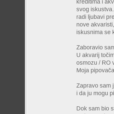
kreditima i akv
svog iskustva.
radi ljubavi pr
nove akvaristi
iskusnima se ke
Zaboravio sam 
U akvarij toči
osmozu / RO 
Moja pipovača
Zapravo sam j
i da ju mogu pi
Dok sam bio s