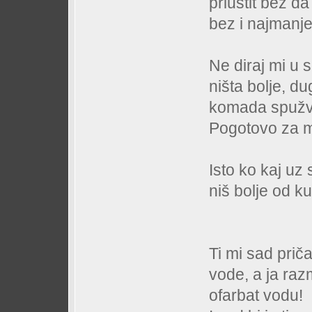
priuštit bez d
bez i najmanj
Ne diraj mi u 
ništa bolje, dug
komada spužv
Pogotovo za ma
Isto ko kaj uz 
niš bolje od k
Ti mi sad prič
vode, a ja raz
ofarbat vodu!