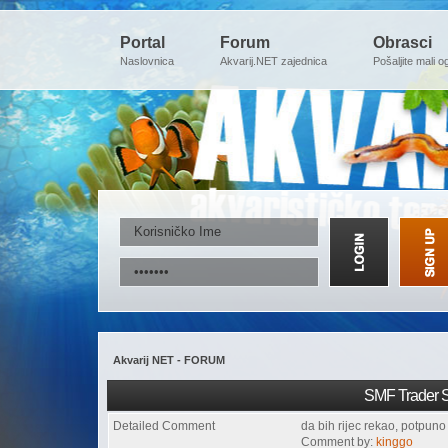
Portal
Forum
Obrasci
Naslovnica
Akvarij.NET zajednica
Pošaljite mali o
Akvarij NET - FORUM
SMF Trader S
Detailed Comment
da bih rijec rekao, potpun
Comment by:
kinggo