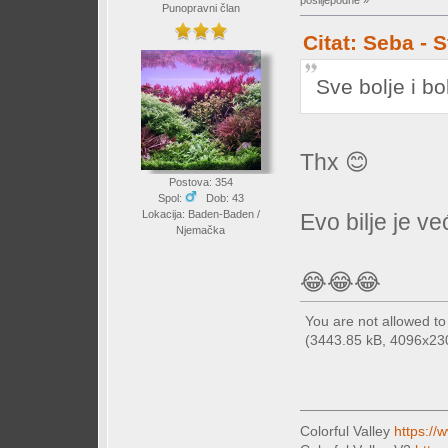
Punopravni član
Citat: Seba - 
Sve bolje i bo
Thx 😊
Postova: 354
Spol:
Dob: 43
Lokacija: Baden-Baden /
Evo bilje je v
Njemačka
😂😂😂
You are not allowed t
(3443.85 kB, 4096x2304
Colorful Valley
https://