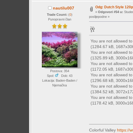
Odg: Dutch Style 120p
nautilu007
«
Odgovori #54 u:
Studen
Trade Count:
(
0
)
poslijepodne »
Punopravni član
🥂
You are not allowed t
(1284.67 kB, 1687x3000
You are not allowed t
(1325.89 kB, 3000x1687
You are not allowed t
(1172.05 kB, 1687x3000
Postova: 354
You are not allowed t
Spol:
Dob: 43
(1296.68 kB, 3000x1687
Lokacija: Baden-Baden /
Njemačka
You are not allowed t
(1384.52 kB, 3072x1728
You are not allowed t
(1178.42 kB, 3000x1687
Colorful Valley
https://