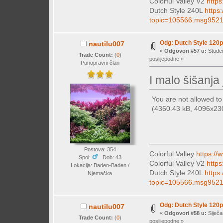
Colorful Valley V2
https
Dutch Style 240L
https
topic=105566.msg952
Odg: Dutch Style 120p
nautilu007
«
Odgovori #57 u:
Studen
Trade Count:
(
0
)
poslijepodne »
Punopravni član
I malo šišanja 
You are not allowed t
(4360.43 kB, 4096x2304
Postova: 354
Colorful Valley
https://
Spol:
Dob: 43
Colorful Valley V2
https
Lokacija: Baden-Baden /
Dutch Style 240L
https
Njemačka
topic=105566.msg952
Odg: Dutch Style 120p
nautilu007
«
Odgovori #58 u:
Siječa
Trade Count:
(
0
)
poslijepodne »