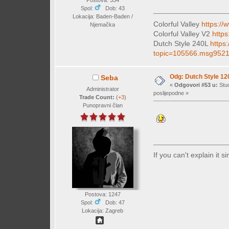
Spol:
Dob: 43
Lokacija: Baden-Baden /
Colorful Valley
https://
Njemačka
Colorful Valley V2
https
Dutch Style 240L
https
topic=105566.msg952
Odg: Dutch Style 12
Seba
«
Odgovori #53 u:
Stud
Administrator
poslijepodne »
Trade Count:
(
+3
)
Punopravni član
If you can't explain it 
Postova: 1247
Spol:
Dob: 47
Lokacija: Zagreb