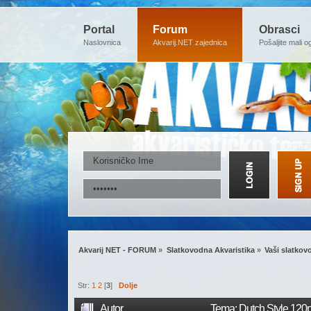
Portal
Forum
Obrasci
Naslovnica
Akvarij.NET zajednica
Pošaljite mali o
Akvarij NET - FORUM
»
Slatkovodna Akvaristika
»
Vaši slatkovo
Str:
1
2
[
3
]
Dolje
Autor
Tema: Dutch Style 120p