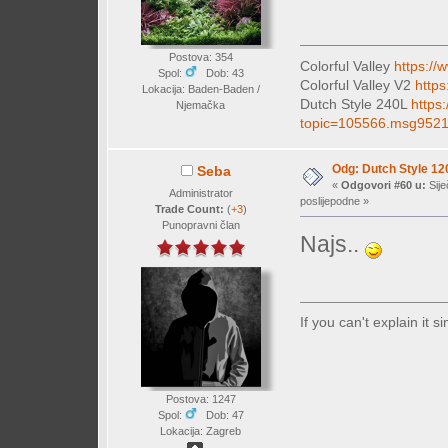
Postova: 354
Colorful Valley
https://
Spol:
Dob: 43
Colorful Valley V2
https
Lokacija: Baden-Baden /
Dutch Style 240L
https
Njemačka
topic=105566.msg952
Odg: Dutch Style 12
Seba
«
Odgovori #60 u:
Sije
Administrator
poslijepodne »
Trade Count:
(
+3
)
Punopravni član
Najs..
If you can't explain it 
Postova: 1247
Spol:
Dob: 47
Lokacija: Zagreb