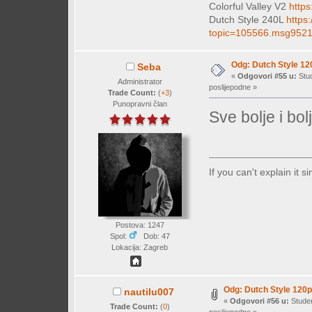
Colorful Valley V2
https
Dutch Style 240L
https
topic=105566.msg952
Odg: Dutch Style 12
Seba
«
Odgovori #55 u:
Stud
Administrator
poslijepodne »
Trade Count:
(
+3
)
Punopravni član
Sve bolje i bol
If you can't explain it 
Postova: 1247
Spol:
Dob: 47
Lokacija: Zagreb
Odg: Dutch Style 120p
nautilu007
«
Odgovori #56 u:
Studen
Trade Count:
(
0
)
poslijepodne »