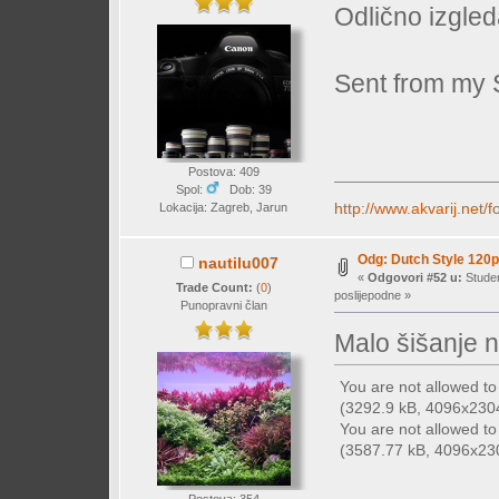
Odlično izgled
Sent from my 
Postova: 409
Spol:
Dob: 39
http://www.akvarij.net
Lokacija: Zagreb, Jarun
Odg: Dutch Style 120p
nautilu007
«
Odgovori #52 u:
Studen
Trade Count:
(
0
)
poslijepodne »
Punopravni član
Malo šišanje 
You are not allowed t
(3292.9 kB, 4096x2304 
You are not allowed t
(3587.77 kB, 4096x2304
Postova: 354