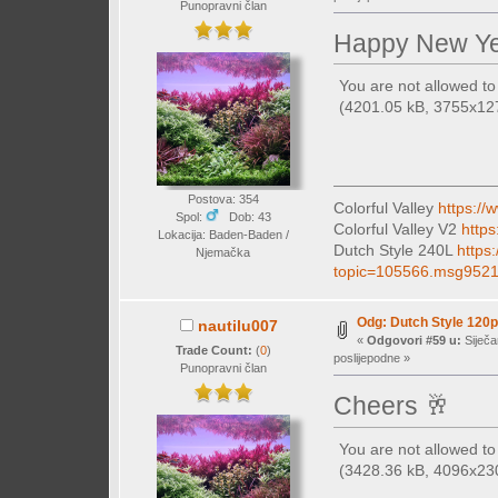
Punopravni član
Happy New Ye
You are not allowed t
(4201.05 kB, 3755x1279
Postova: 354
Colorful Valley
https://
Spol:
Dob: 43
Colorful Valley V2
https
Lokacija: Baden-Baden /
Dutch Style 240L
https
Njemačka
topic=105566.msg952
Odg: Dutch Style 120p
nautilu007
«
Odgovori #59 u:
Siječa
Trade Count:
(
0
)
poslijepodne »
Punopravni član
Cheers 🥂
You are not allowed t
(3428.36 kB, 4096x2304