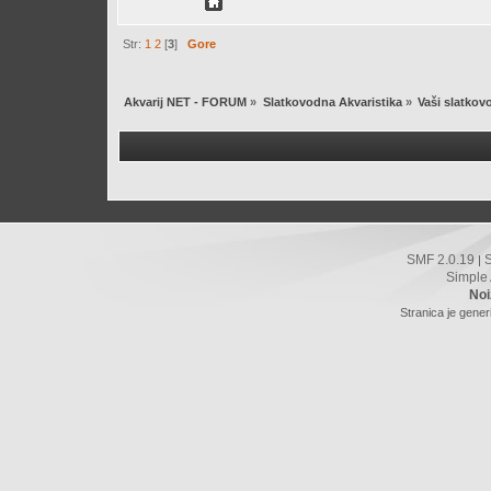
Str:
1
2
[
3
]
Gore
Akvarij NET - FORUM
»
Slatkovodna Akvaristika
»
Vaši slatkovo
SMF 2.0.19
|
Simple
Noi
Stranica je gener