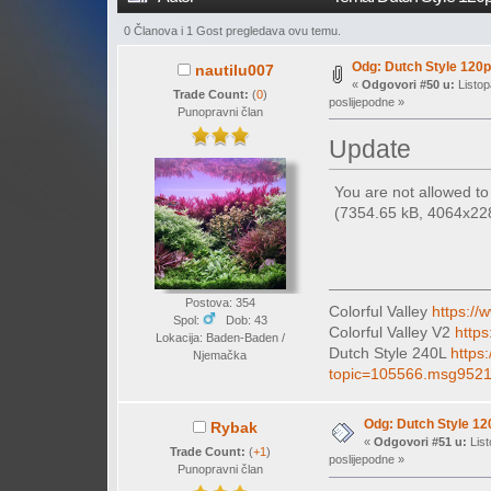
0 Članova i 1 Gost pregledava ovu temu.
Odg: Dutch Style 120p
nautilu007
«
Odgovori #50 u:
Listop
Trade Count:
(
0
)
poslijepodne »
Punopravni član
Update
You are not allowed t
(7354.65 kB, 4064x2284
Postova: 354
Colorful Valley
https://
Spol:
Dob: 43
Colorful Valley V2
https
Lokacija: Baden-Baden /
Dutch Style 240L
https
Njemačka
topic=105566.msg952
Odg: Dutch Style 12
Rybak
«
Odgovori #51 u:
List
Trade Count:
(
+1
)
poslijepodne »
Punopravni član