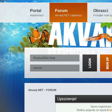
Portal
Forum
Obrasci
Naslovnica
Akvarij.NET zajednica
Pošaljite mali o
Akvarij NET - FORUM
Upozorenje!
Samo registrirani k
Molimo prijavite se ispod ili
re