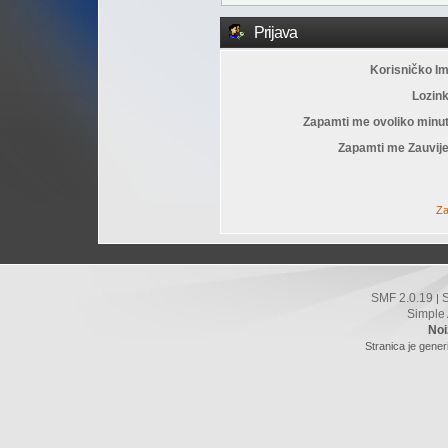
Prijava
Korisničko I
Lozin
Zapamti me ovoliko minu
Zapamti me Zauvije
Za
SMF 2.0.19
|
Simple
Noi
Stranica je gener