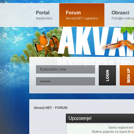
Portal
Forum
Obrasci
Naslovnica
Akvarij.NET zajednica
Pošaljite mali o
Akvarij NET - FORUM
Upozorenje!
Samo registrirani k
Molimo prijavite se ispod ili
re