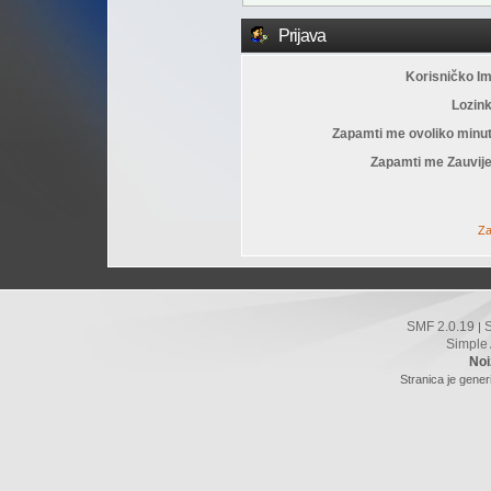
Prijava
Korisničko I
Lozin
Zapamti me ovoliko minu
Zapamti me Zauvije
Za
SMF 2.0.19
|
Simple
Noi
Stranica je gener