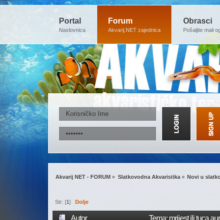
Portal
Forum
Obrasci
Naslovnica
Akvarij.NET zajednica
Pošaljite mali o
Akvarij NET - FORUM
»
Slatkovodna Akvaristika
»
Novi u slatk
Str: [
1
]
Dolje
Autor
Tema: mrijest ili tuca a