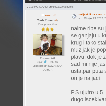
0 Članova i 1 Gost pregledava ovu temu.
mrijest ili tuca auror
smcm5
«
u:
Ožujak 23, 2012, 2
Trade Count:
(
0
)
Punopravni član
naime ribe su
se ganjaju u k
krug i tako sta
muzijak je po
plavu, dok je 
Postova: 444
Spol:
Dob: 46
sad mi nije jas
Lokacija: BiH KOZARSKA
usta,par puta 
DUBICA
on je najjaci
P.S.ujutro u 
dugo iscekivan