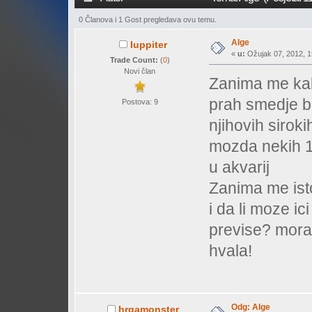
0 Članova i 1 Gost pregledava ovu temu.
Alge
Iuppiter
«
u:
Ožujak 07, 2012, 19
Trade Count:
(
0
)
Novi član
Zanima me kako 
prah smedje bo
Postova: 9
njihovih siroki
mozda nekih 1
u akvarij
Zanima me isto
i da li moze ic
previse? mor
hvala!
Odg: Alge
hrgamonster