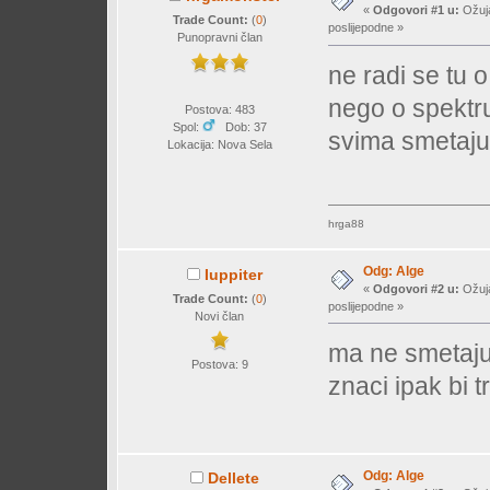
«
Odgovori #1 u:
Ožuja
Trade Count:
(
0
)
poslijepodne »
Punopravni član
ne radi se tu 
nego o spektru
Postova: 483
Spol:
Dob: 37
svima smetaju
Lokacija: Nova Sela
hrga88
Odg: Alge
Iuppiter
«
Odgovori #2 u:
Ožuja
Trade Count:
(
0
)
poslijepodne »
Novi član
ma ne smetaj
Postova: 9
znaci ipak bi 
Odg: Alge
Dellete