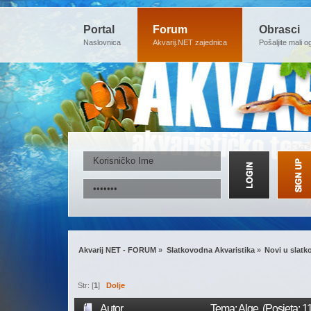
Portal
Forum
Obrasci
Naslovnica
Akvarij.NET zajednica
Pošaljite mali o
Akvarij NET - FORUM
»
Slatkovodna Akvaristika
»
Novi u slatk
Str: [
1
]
Dolje
Autor
Tema: Alge (Posjeta: 1