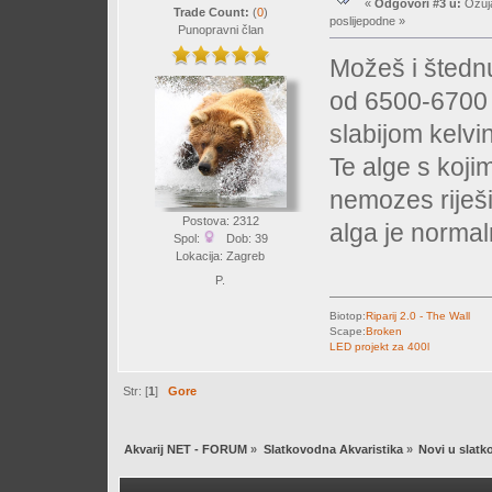
«
Odgovori #3 u:
Ožuja
Trade Count:
(
0
)
poslijepodne »
Punopravni član
Možeš i štednu 
od 6500-6700 K
slabijom kelvi
Te alge s koji
nemozes riješiti
Postova: 2312
alga je norma
Spol:
Dob: 39
Lokacija: Zagreb
P.
Biotop:
Riparij 2.0 - The Wall
Scape:
Broken
LED projekt za 400l
Str: [
1
]
Gore
Akvarij NET - FORUM
»
Slatkovodna Akvaristika
»
Novi u slatk