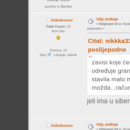
Lokacija: šibenik
pozdrav iz šibenika
Odg: podloga
krikebruno
«
Odgovori #2 u:
Stude
Trade Count:
(
0
)
prijepodne »
Novi član
Citat: nikkka3
poslijepodne
Postova: 23
Spol:
Lokacija: sibenik
zavisi koje će
određuje granu
stavila malo 
možda...račun
jeli ima u sibe
Odg: podloga
krikebruno
«
Odgovori #3 u:
Stude