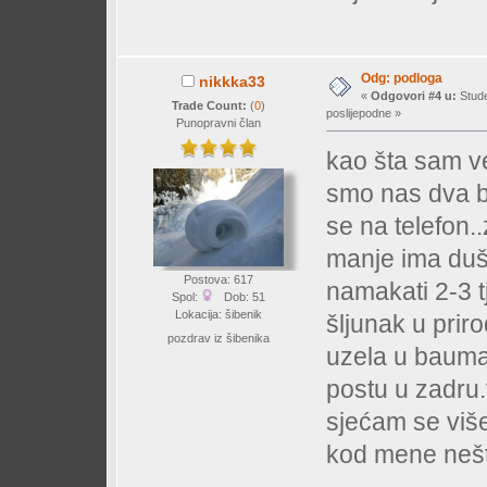
Odg: podloga
nikkka33
«
Odgovori #4 u:
Stude
Trade Count:
(
0
)
poslijepodne »
Punopravni član
kao šta sam v
smo nas dva b
se na telefon..
manje ima duši
Postova: 617
namakati 2-3 t
Spol:
Dob: 51
Lokacija: šibenik
šljunak u prir
pozdrav iz šibenika
uzela u baum
postu u zadru.
sjećam se više
kod mene nešto