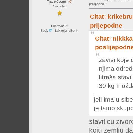
Trade Count:
(
0
)
prijepodne »
Novi član
Citat: krikebr
prijepodne
Postova: 23
Spol:
Lokacija: sibenik
Citat: nikkk
poslijepodn
zavisi koje 
njima određ
litraša stav
30 kg možda
jeli ima u sib
je tamo sk
stavit cu zivo
koju zemlju d