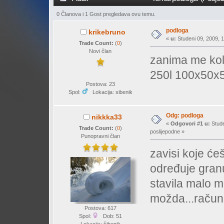
0 Članova i 1 Gost pregledava ovu temu.
podloga
krikebruno
«
u:
Studeni 09, 2009, 1
Trade Count:
(
0
)
Novi član
zanima me koli
250l 100x50x50
Postova: 23
Spol:
Lokacija: sibenik
Odg: podloga
nikkka33
«
Odgovori #1 u:
Stude
Trade Count:
(
0
)
poslijepodne »
Punopravni član
zavisi koje ćeš
određuje granu
stavila malo m
možda...račun
Postova: 617
Spol:
Dob: 51