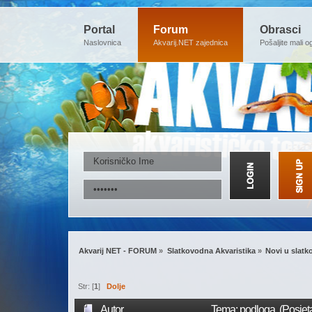
Portal
Forum
Obrasci
Naslovnica
Akvarij.NET zajednica
Pošaljite mali o
Akvarij NET - FORUM
»
Slatkovodna Akvaristika
»
Novi u slatk
Str: [
1
]
Dolje
Autor
Tema: podloga (Posjet