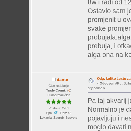
8w i radi od 1
Ostavio sam je
promjenit u ov
svake promjene
probujala.alga,
prebuja, i otka
alga ona na k
Odg: koliko često z
dante
«
Odgovori #8 u:
Sviba
Član redakcije
prijepodne »
Trade Count:
(
0
)
Punopravni član
Pa taj akvarij 
Normalno je da
Postova: 2201
Spol:
Dob: 46
pojavljuju i ne
Lokacija: Zagreb, Sesvete
moglo davati n