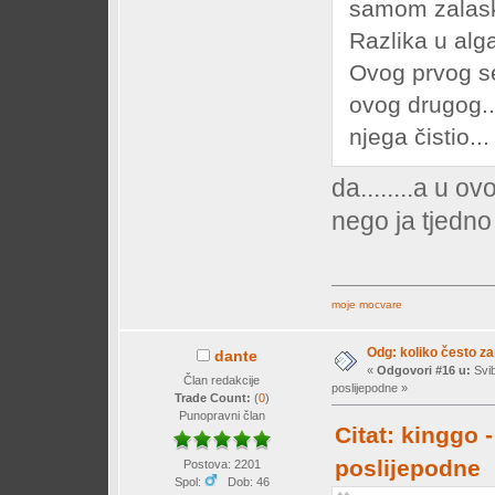
samom zalas
Razlika u alg
Ovog prvog se
ovog drugog.
njega čistio..
da........a u 
nego ja tjedn
moje mocvare
Odg: koliko često z
dante
«
Odgovori #16 u:
Svib
Član redakcije
poslijepodne »
Trade Count:
(
0
)
Punopravni član
Citat: kinggo 
poslijepodne
Postova: 2201
Spol:
Dob: 46