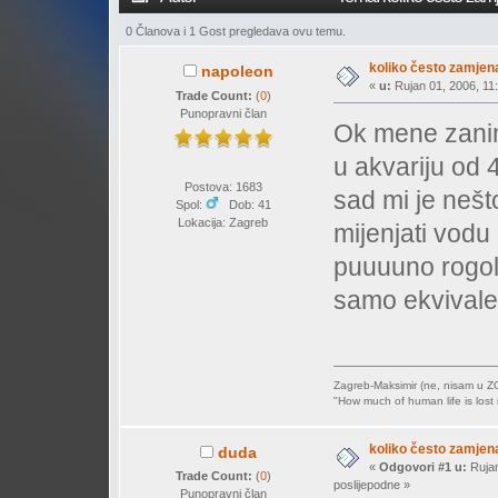
0 Članova i 1 Gost pregledava ovu temu.
koliko često zamjen
napoleon
«
u:
Rujan 01, 2006, 11:
Trade Count:
(
0
)
Punopravni član
Ok mene zanim
u akvariju od 
Postova: 1683
sad mi je nešt
Spol:
Dob: 41
Lokacija: Zagreb
mijenjati vodu
puuuuno rogolis
samo ekvivale
Zagreb-Maksimir (ne, nisam u Z
"How much of human life is lost i
koliko često zamjen
duda
«
Odgovori #1 u:
Rujan
Trade Count:
(
0
)
poslijepodne »
Punopravni član