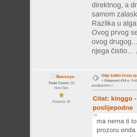
direktnog, a dr
samom zalask
Razlika u alga
Ovog prvog se 
ovog drugog..
njega čistio...
Odg: koliko često z
Bacosyx
«
Odgovori #14 u:
Svib
Trade Count:
(
0
)
poslijepodne »
Novi član
Citat: kinggo 
Postova: 25
poslijepodne
ma nema ti to
prozoru onda a