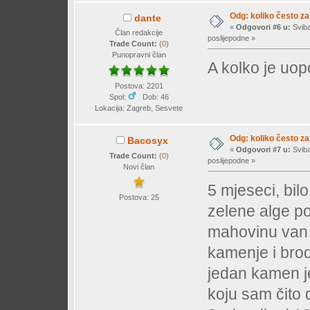
Odg: koliko često z
dante
«
Odgovori #6 u:
Sviba
Član redakcije
poslijepodne »
Trade Count:
(
0
)
Punopravni član
A kolko je uopće
Postova: 2201
Spol:
Dob: 46
Lokacija: Zagreb, Sesvete
Odg: koliko često z
Bacosyx
«
Odgovori #7 u:
Sviba
Trade Count:
(
0
)
poslijepodne »
Novi član
5 mjeseci, bil
Postova: 25
zelene alge po
mahovinu van p
kamenje i brod 
jedan kamen je
koju sam čito d