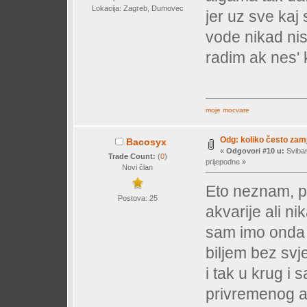
Lokacija: Zagreb, Dumovec
jer uz sve kaj
vode nikad nisu
radim ak nes' 
moje mocvare
Odg: koliko često zam
Bacosyx
«
Odgovori #10 u:
Sviban
Trade Count:
(
0
)
prijepodne »
Novi član
Eto neznam, p
Postova: 25
akvarije ali n
sam imo onda 
biljem bez svj
i tak u krug i
privremenog ak