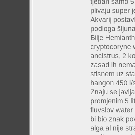
tjedan samo 5 
plivaju super j
Akvarij postav
podloga šljun
Bilje Hemianth
cryptocoryne 
ancistrus, 2 ko
zasad ih nema
stisnem uz stak
hangon 450 l/
Znaju se javlja
promjenim 5 li
fluvslov water
bi bio znak pov
alga al nije s