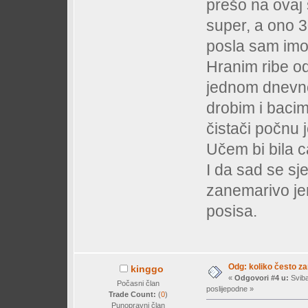
prešo na ovaj 
super, a ono 3
posla sam imo
Hranim ribe o
jednom dnevno
drobim i bacim
čistači počnu j
Učem bi bila c
I da sad se sje
zanemarivo jer
posisa.
Odg: koliko često z
kinggo
«
Odgovori #4 u:
Sviba
Počasni član
poslijepodne »
Trade Count:
(
0
)
Punopravni član