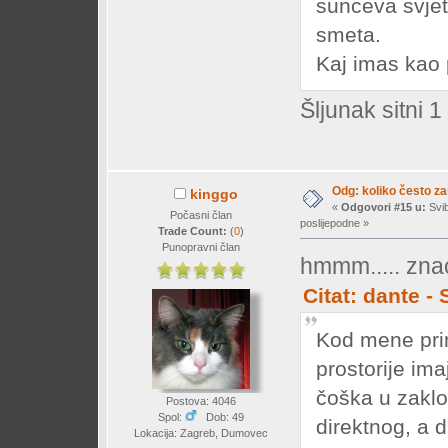
sunceva svjet
smeta.
Kaj imas kao
Šljunak sitni
Odg: koliko često z
kinggo
«
Odgovori #15 u:
Svib
Počasni član
poslijepodne »
Trade Count:
(
0
)
Punopravni član
hmmm..... zna
Citat: dante -
Kod mene prim
prostorije im
čoška u zaklo
Postova: 4046
Spol:
Dob: 49
direktnog, a d
Lokacija: Zagreb, Dumovec