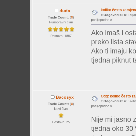
koliko često zamjen
duda
«
Odgovori #2 u:
Rujan
Trade Count:
(
0
)
poslijepodne »
Punopravni član
Ako imaš i ost
Postova: 1887
preko lista st
Ako ti imaju k
tjedna piknut t
Odg: koliko često z
Bacosyx
«
Odgovori #3 u:
Sviba
Trade Count:
(
0
)
poslijepodne »
Novi član
Nije mi jasno
Postova: 25
tjedna oko 30