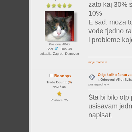
zato kaj 30% 
10%
E sad, moza to
vode tjedno ra
i probleme koj
Postova: 4046
Spol:
Dob: 49
Lokacija: Zagreb, Dumovec
moje mocvare
Odg: koliko često z
Bacosyx
«
Odgovori #5 u:
Sviba
Trade Count:
(
0
)
poslijepodne »
Novi član
Šta bi bilo ot
Postova: 25
usisavam jed
napisat.