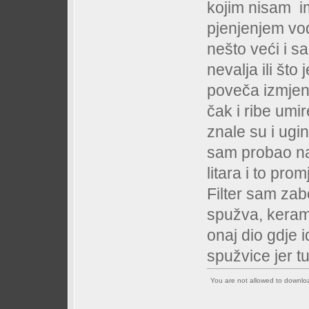
kojim nisam im
pjenjenjem vod
nešto veći i s
nevalja ili što
poveča izmjen
čak i ribe umir
znale su i ugin
sam probao nap
litara i to pro
Filter sam zab
spužva, keramič
onaj dio gdje 
spužvice jer t
You are not allowed to downl