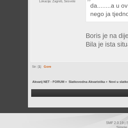
Lokacija: Zagreb, Sesvete
da........a u
nego ja tjed
Boris je na dij
Bila je ista sit
Str: [
1
]
Gore
Akvarij NET - FORUM
»
Slatkovodna Akvaristika
»
Novi u slatk
SMF 2.0.19
|
Simple