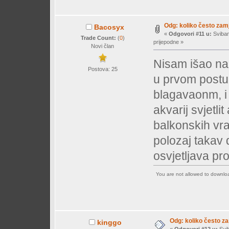
Odg: koliko često zam
Bacosyx
«
Odgovori #11 u:
Sviban
Trade Count:
(
0
)
prijepodne »
Novi član
Nisam išao na 
Postova: 25
u prvom postu 
blagavaonm, i
akvarij svjetli
balkonskih vra
polozaj takav
osvjetljava pro
You are not allowed to downl
Odg: koliko često z
kinggo
«
Odgovori #12 u:
Svib