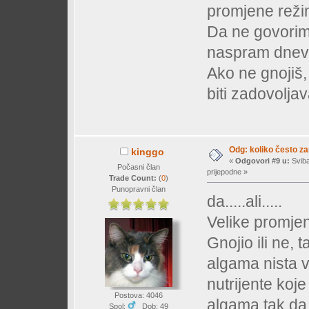
promjene reži
Da ne govorimo
naspram dnevno
Ako ne gnojiš,
biti zadovolja
Odg: koliko često z
kinggo
«
Odgovori #9 u:
Sviba
Počasni član
prijepodne »
Trade Count:
(
0
)
Punopravni član
da.....ali.....
Velike promjen
Gnojio ili ne,
algama nista v
nutrijente koj
Postova: 4046
algama tak da
Spol:
Dob: 49