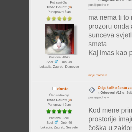
Počasni član
poslijepodne »
Trade Count:
(
0
)
Punopravni član
ma nema ti to 
prozoru onda a
sunceva svjet
smeta.
Kaj imas kao 
Postova: 4046
Spol:
Dob: 49
Lokacija: Zagreb, Dumovec
moje mocvare
Odg: koliko često z
dante
«
Odgovori #13 u:
Svib
Član redakcije
poslijepodne »
Trade Count:
(
0
)
Punopravni član
Kod mene primj
prostorije im
Postova: 2201
Spol:
Dob: 46
čoška u zaklon
Lokacija: Zagreb, Sesvete