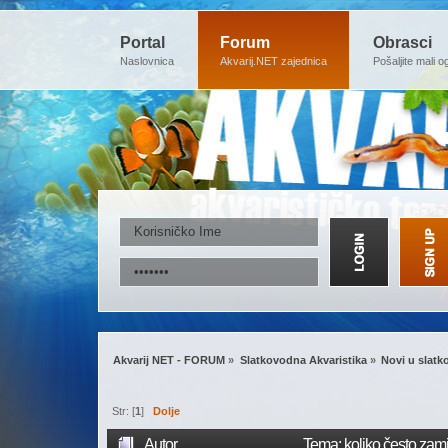
Portal
Forum
Obrasci
Naslovnica
Akvarij.NET zajednica
Pošaljite mali o
Akvarij NET - FORUM
»
Slatkovodna Akvaristika
»
Novi u slatk
Str: [
1
]
Dolje
Autor
Tema: koliko često zam