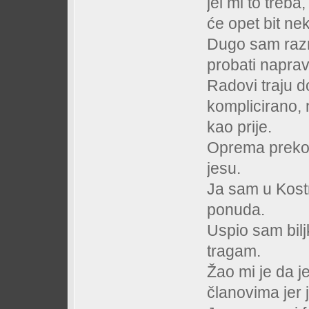
jel mi to treba
će opet bit ne
Dugo sam razmi
probati naprav
Radovi traju d
komplicirano,
kao prije.
Oprema preko in
jesu.
Ja sam u Kostr
ponuda.
Uspio sam bilj
tragam.
Žao mi je da j
članovima jer j