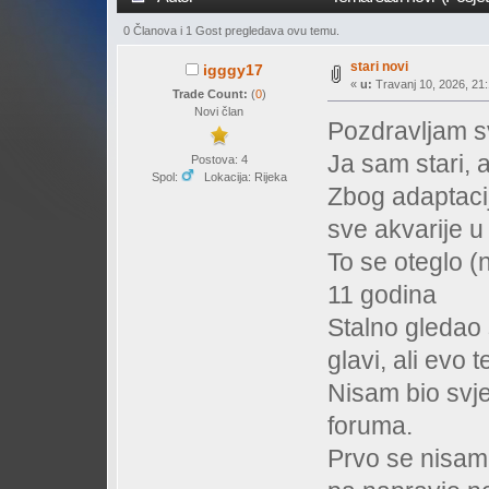
0 Članova i 1 Gost pregledava ovu temu.
stari novi
igggy17
«
u:
Travanj 10, 2026, 21:
Trade Count:
(
0
)
Novi član
Pozdravljam s
Ja sam stari, a
Postova: 4
Spol:
Lokacija: Rijeka
Zbog adaptaci
sve akvarije u
To se oteglo (
11 godina
Stalno gledao 
glavi, ali evo 
Nisam bio svj
foruma.
Prvo se nisam 