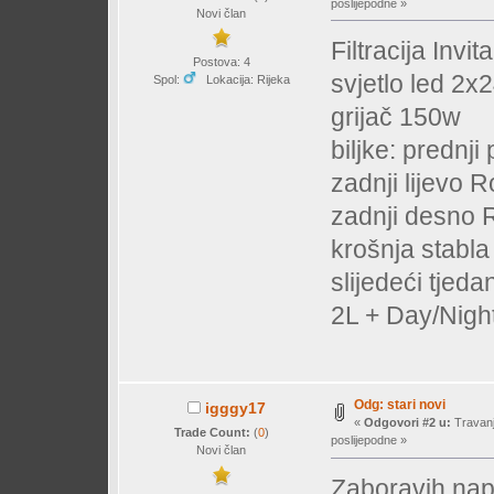
poslijepodne »
Novi član
Filtracija Invi
Postova: 4
svjetlo led 2x
Spol:
Lokacija: Rijeka
grijač 150w
biljke: predn
zadnji lijevo R
zadnji desno R
krošnja stabl
slijedeći tjed
2L + Day/Nigh
Odg: stari novi
igggy17
«
Odgovori #2 u:
Travanj
Trade Count:
(
0
)
poslijepodne »
Novi član
Zaboravih nap