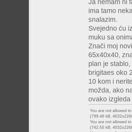
Ja nemam ni fa
ima tamo neka 
snalazim.
Svejedno ću iz
muku sa onima,
Znači moj novi
65x40x40, znač
plan je stablo
brigitaes oko 
10 kom i nerit
možda, ako n
ovako izgleda
You are not allowed t
(799.48 kB, 4032x2268 
You are not allowed t
(742.55 kB, 4032x2268 