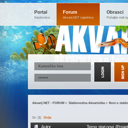
Portal
Forum
Obrasci
Naslovnica
Akvarij.NET zajednica
Pošaljite mali o
Akvarij NET - FORUM
»
Slatkovodna Akvaristika
»
Novi u slatk
Str: [
1
]
Dolje
Autor
Tema: stari novi (Posje