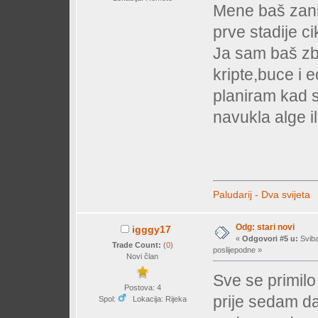
Mene baš zani
prve stadije cik
Ja sam baš z
kripte,buce i 
planiram kad se
navukla alge i
Paludarij - Dva svijeta
Odg: stari novi
igggy17
«
Odgovori #5 u:
Sviba
Trade Count:
(
0
)
poslijepodne »
Novi član
Sve se primilo 
Postova: 4
prije sedam d
Spol:
Lokacija: Rijeka