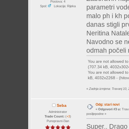
Postova: 4
parametri vode
Spol:
Lokacija: Rijeka
malo ph i kh po
danas stigli pr
Neritina Nata
Navodno se ne 
odmah počeli 
You are not allowed t
(707.34 kB, 4032x3024 
You are not allowed t
kB, 4032x2268 - (hitov
«
Zadnja izmjena: Travanj 10, 
Odg: stari novi
Seba
«
Odgovori #3 u:
Trava
Administrator
poslijepodne »
Trade Count:
(
+3
)
Punopravni član
Super.. Drago 