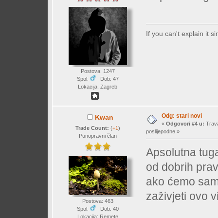
If you can't explain it 
Postova: 1247
Spol:
Dob: 47
Lokacija: Zagreb
Odg: stari novi
Kwan
«
Odgovori #4 u:
Trava
Trade Count:
(
+1
)
poslijepodne »
Punopravni član
Apsolutna tuga
od dobrih prav
ako ćemo samo
zaživjeti ovo 
Postova: 463
Spol:
Dob: 40
Lokacija: Remete