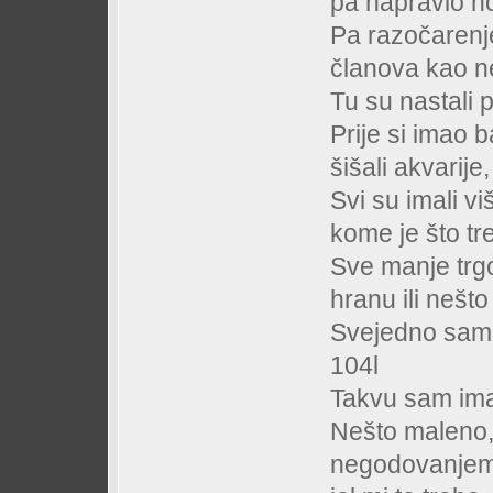
pa napravio no
Pa razočarenje
članova kao n
Tu su nastali 
Prije si imao 
šišali akvarije,
Svi su imali vi
kome je što tr
Sve manje trgo
hranu ili nešt
Svejedno sam 
104l
Takvu sam imao
Nešto maleno,
negodovanjem s