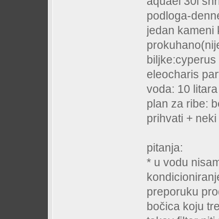
aquael 30l shri
podloga-denner
jedan kameni 
prokuhano(nije
biljke:cyperus
eleocharis par
voda: 10 litara
plan za ribe: b
prihvati + neki
pitanja:
* u vodu nisa
kondicioniranje
preporuku pro
bočica koju treb