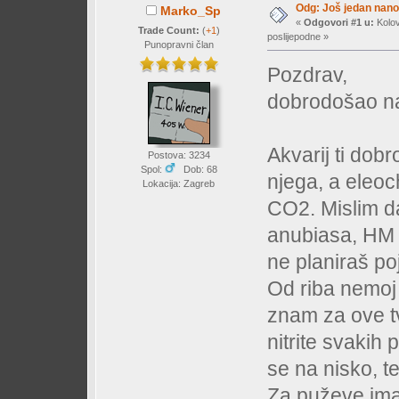
Odg: Još jedan nano 
Marko_Sp
«
Odgovori #1 u:
Kolov
Trade Count:
(
+1
)
poslijepodne »
Punopravni član
Pozdrav,
dobrodošao na
Akvarij ti dobr
Postova: 3234
Spol:
Dob: 68
njega, a eleoch
Lokacija: Zagreb
CO2. Mislim da 
anubiasa, HM i
ne planiraš po
Od riba nemoj
znam za ove tvo
nitrite svakih 
se na nisko, t
Za puževe imaš