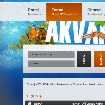
Portal
Forum
Obrasci
Naslovnica
Akvarij.NET zajednica
Pošaljite mali o
Akvarij NET - FORUM
»
Slatkovodna Akvaristika
»
Novi u slatk
Str: [
1
]
Dolje
Autor
Tema: Još jedan nano 3