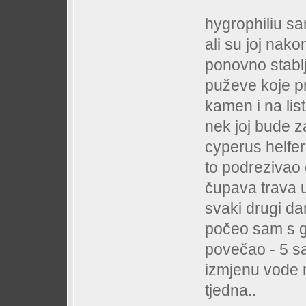
hygrophiliu sa
ali su joj nako
ponovno stablj
puževe koje pr
kamen i na lis
nek joj bude 
cyperus helfer
to podrezivao 
čupava trava 
svaki drugi da
počeo sam s gn
povečao - 5 sa
izmjenu vode n
tjedna..