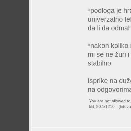
*podloga je hra
univerzalno te
da li da odmah
*nakon koliko
mi se ne žuri 
stabilno
Isprike na duž
na odgovorim
You are not allowed t
kB, 907x1210 - (hitova: