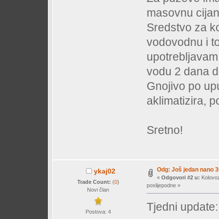
masovnu cijano
Sredstvo za k
vodovodnu i to
upotrebljavam 
vodu 2 dana da
Gnojivo po upu
aklimatizira, p
Sretno!
Odg: Još jedan nano 30
ykaj02
«
Odgovori #2 u:
Kolovoz
Trade Count:
(
0
)
poslijepodne »
Novi član
Tjedni update:
Postova: 4