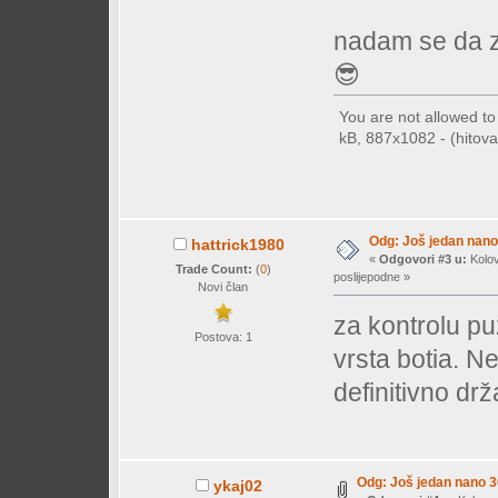
nadam se da za
😎
You are not allowed t
kB, 887x1082 - (hitova:
Odg: Još jedan nano 
hattrick1980
«
Odgovori #3 u:
Kolov
Trade Count:
(
0
)
poslijepodne »
Novi član
za kontrolu pu
Postova: 1
vrsta botia. Neć
definitivno dr
Odg: Još jedan nano 30
ykaj02