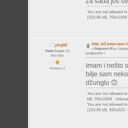
za sada još uvi
You are not allowed t
(323.86 kB, 756x1008 -
Odg: Još jedan nano 30
ykaj02
«
Odgovori #5 u:
Listopa
Trade Count:
(
0
)
poslijepodne »
Novi član
Imam i nešto s
Postova: 4
bilje sam neko
džunglu 🙃
You are not allowed t
kB, 756x1008 - (hitova:
You are not allowed t
(153.85 kB, 935x523 - 