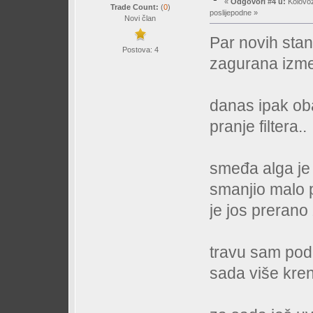
«
Odgovori #4 u:
Kolovoz
Trade Count:
(
0
)
poslijepodne »
Novi član
Par novih sta
Postova: 4
zagurana izme
danas ipak ob
pranje filtera..
smeđa alga je 
smanjio malo p
je jos prerano 
travu sam pod
sada više kren