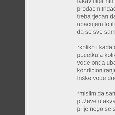
takav filter n
prodac nitrida
treba tjedan da
ubacujem to il
da se sve sam
*koliko i kada
početku a koli
vode onda uba
kondicioniranje
friške vode d
*mislim da sa
puževe u akva
prije nego se 