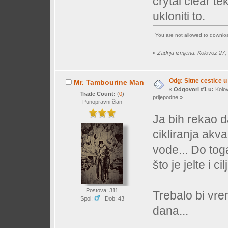
crytal clear 
ukloniti to.
You are not allowed to downl
«
Zadnja izmjena: Kolovoz 27,
Odg: Sitne cestice u
Mr. Tambourine Man
«
Odgovori #1 u:
Kolov
Trade Count:
(
0
)
prijepodne »
Punopravni član
Ja bih rekao 
cikliranja akv
vode... Do tog
što je jelte i ci
Postova: 311
Trebalo bi vre
Spol:
Dob: 43
dana...