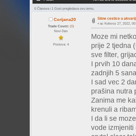
0 Članova i 1 Gost pregledava ovu temu.
Sitne cestice u akvari
Corijana20
«
u:
Kolovoz 27, 2022, 00:
Trade Count:
(
0
)
Novi član
Moze mi netko
prije 2 tjedna 
Postova: 4
sve filter, grija
I prvih 10 dana
zadnjih 5 sana
I sad vec 2 da
prašina nutra 
Zanima me kak
krenuli a riba
I da li se moz
vode izmjeniti 