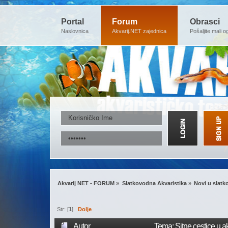
Portal
Forum
Obrasci
Naslovnica
Akvarij.NET zajednica
Pošaljite mali o
Akvarij NET - FORUM
»
Slatkovodna Akvaristika
»
Novi u slatk
Str: [
1
]
Dolje
Autor
Tema: Sitne cestice u a