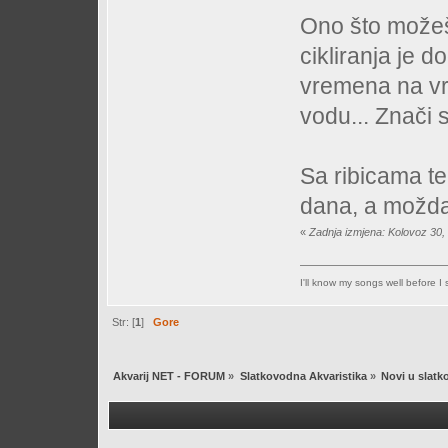
Ono što možeš
cikliranja je do
vremena na vr
vodu... Znači s
Sa ribicama t
dana, a možda 
«
Zadnja izmjena: Kolovoz 30,
I'll know my songs well before I st
Str: [
1
]
Gore
Akvarij NET - FORUM
»
Slatkovodna Akvaristika
»
Novi u slatk