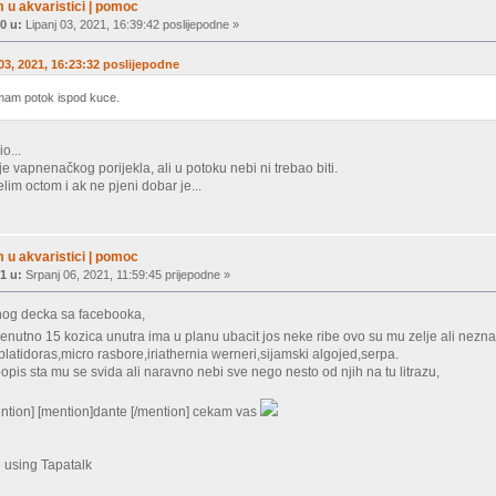
 u akvaristici | pomoc
0 u:
Lipanj 03, 2021, 16:39:42 poslijepodne »
 03, 2021, 16:23:32 poslijepodne
mam potok ispod kuce.
o...
e vapnenačkog porijekla, ali u potoku nebi ni trebao biti.
elim octom i ak ne pjeni dobar je...
 u akvaristici | pomoc
1 u:
Srpanj 06, 2021, 11:59:45 prijepodne »
nog decka sa facebooka,
 trenutno 15 kozica unutra ima u planu ubacit jos neke ribe ovo su mu zelje ali nezn
latidoras,micro rasbore,iriathernia werneri,sijamski algojed,serpa.
opis sta mu se svida ali naravno nebi sve nego nesto od njih na tu litrazu,
ention] [mention]dante [/mention] cekam vas
 using Tapatalk