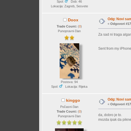
Spol:
Dob: 46
Lokacija: Zagreb, Sesvete
Odg: Novi sam
Doox
«
Odgovori #17
Trade Count:
(
0
)
Punopravni član
Za sad ni traga alg
Sent from my iPhone
Postova: 94
Spol:
Lokacija: Rijeka
Odg: Novi sam
kinggo
«
Odgovori #17
Počasni član
Trade Count:
(
0
)
da, dobro je to.
Punopravni član
mozda ipak da piknes