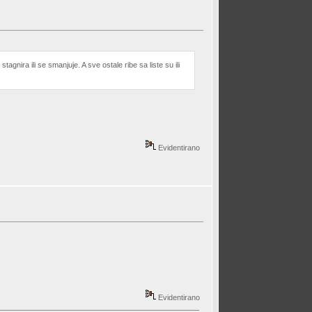
agnira ili se smanjuje. A sve ostale ribe sa liste su ili
Evidentirano
Evidentirano