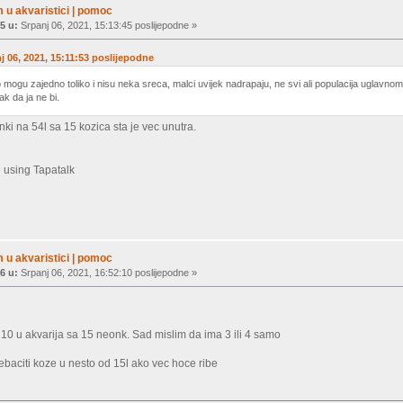
 u akvaristici | pomoc
5 u:
Srpanj 06, 2021, 15:13:45 poslijepodne »
nj 06, 2021, 15:11:53 poslijepodne
o mogu zajedno toliko i nisu neka sreca, malci uvijek nadrapaju, ne svi ali populacija uglavnom st
tak da ja ne bi.
nki na 54l sa 15 kozica sta je vec unutra.
 using Tapatalk
 u akvaristici | pomoc
6 u:
Srpanj 06, 2021, 16:52:10 poslijepodne »
10 u akvarija sa 15 neonk. Sad mislim da ima 3 ili 4 samo
rebaciti koze u nesto od 15l ako vec hoce ribe