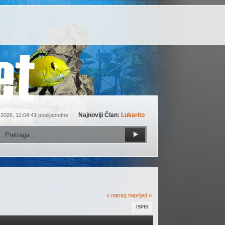
Najnoviji Član:
Lukarito
 2026, 12:04:41 poslijepodne
« natrag
naprijed »
ISPIS