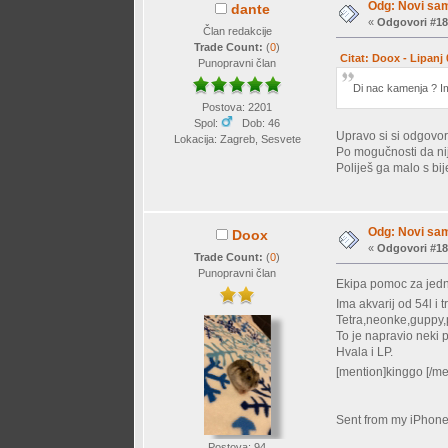
Odg: Novi sam
dante
«
Odgovori #18
Član redakcije
Trade Count:
(
0
)
Citat: Doox - Lipanj
Punopravni član
Di nac kamenja ? I
Postova: 2201
Spol:
Dob: 46
Upravo si si odgovori
Lokacija: Zagreb, Sesvete
Po mogučnosti da nij
Poliješ ga malo s bij
Odg: Novi sam
Doox
«
Odgovori #18
Trade Count:
(
0
)
Punopravni član
Ekipa pomoc za jed
Ima akvarij od 54l i
Tetra,neonke,guppy,p
To je napravio neki p
Hvala i LP.
[mention]kinggo [/m
Sent from my iPhone
Postova: 94