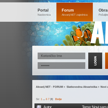
Portal
Forum
Obra
Naslovnica
Akvarij.NET zajednica
Pošaljit
Akvarij NET - FORUM
»
Slatkovodna Akvaristika
»
Novi 
Str:
1
...
6
7
[
8
]
Dolje
Autor
Tema: Novi sam u 