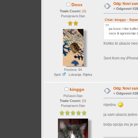
Odg: Novi sam
Doox
«
Odgovori #18
Trade Count:
(
0
)
Punopravni član
Citat: kinggo - Srpa
pa koze i ribe kolik
vece ili agresivnije 
Koliko bi ubacio neo
Sent from my iPhone
Postova: 94
Spol:
Lokacija: Rijeka
Odg: Novi sam
kinggo
«
Odgovori #18
Počasni član
Trade Count:
(
0
)
nijednu
Punopravni član
ja sam ubacio jedno 
bolja opcija mu je p