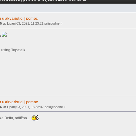
 u akvaristici | pomoc
5 u:
Lipanj 03, 2021, 11:23:21 prijepodne »
da
 using Tapatalk
 u akvaristici | pomoc
6 u:
Lipanj 03, 2021, 13:38:47 poslijepodne »
za Bettu, odlično...