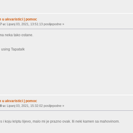
 u akvaristici | pomoc
7 u:
Lipanj 03, 2021, 13:51:13 poslijepodne »
ama neka tako ostane.
 using Tapatalk
 u akvaristici | pomoc
8 u:
Lipanj 03, 2021, 15:32:02 poslijepodne »
 i koju kriptu lijevo, malo mi je prazno ovak. Ili neki kamen sa mahovinom.