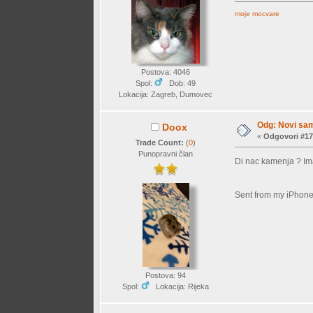
moje mocvare
Postova: 4046
Spol:
Dob: 49
Lokacija: Zagreb, Dumovec
Odg: Novi sam
Doox
«
Odgovori #17
Trade Count:
(
0
)
Punopravni član
Di nac kamenja ? Im
Sent from my iPhone
Postova: 94
Spol:
Lokacija: Rijeka