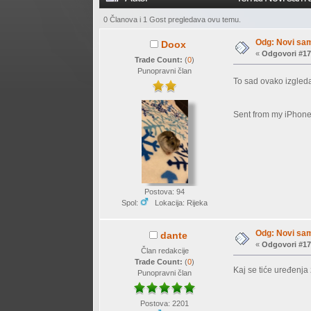
0 Članova i 1 Gost pregledava ovu temu.
Odg: Novi sam
Doox
«
Odgovori #17
Trade Count:
(
0
)
Punopravni član
To sad ovako izgle
Sent from my iPhone
Postova: 94
Spol:
Lokacija: Rijeka
Odg: Novi sam
dante
«
Odgovori #17
Član redakcije
Trade Count:
(
0
)
Kaj se tiće uređenja 
Punopravni član
Postova: 2201