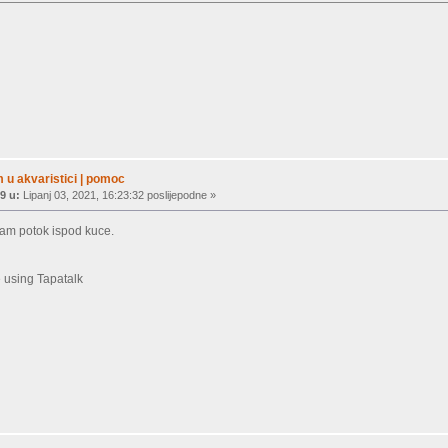
 u akvaristici | pomoc
9 u:
Lipanj 03, 2021, 16:23:32 poslijepodne »
am potok ispod kuce.
 using Tapatalk