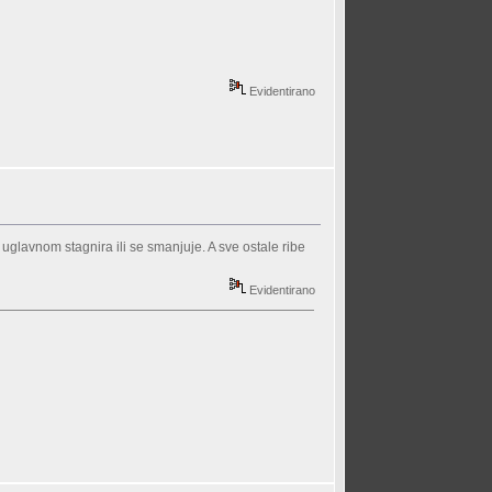
Evidentirano
 uglavnom stagnira ili se smanjuje. A sve ostale ribe
Evidentirano