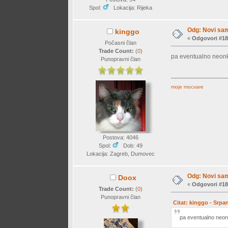
Spol:
Lokacija: Rijeka
Odg: Novi sam
kinggo
«
Odgovori #18
Počasni član
Trade Count:
(
0
)
pa eventualno neon
Punopravni član
moje mocvare
Postova: 4046
Spol:
Dob: 49
Lokacija: Zagreb, Dumovec
Odg: Novi sam
Doox
«
Odgovori #18
Trade Count:
(
0
)
Punopravni član
Citat: kinggo - Srpa
pa eventualno neo