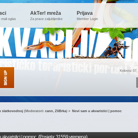
sci
AkTer! mreža
Prijava
e mali oglas
Za prave zaljubljenike
Member Login
Kolovoz 07,
u slatkovodnoj
(Moderatori:
cann
,
ZliBrka
) »
Novi sam u akvaristici | pomoc 
akvaristici | pomoc (Posjeta: 31559 vremena)