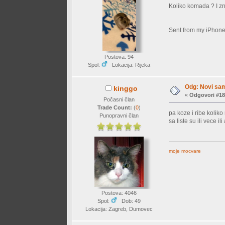
Koliko komada ? I zn
Sent from my iPhone
Postova: 94
Spol:
Lokacija: Rijeka
Odg: Novi sam
kinggo
«
Odgovori #18
Počasni član
Trade Count:
(
0
)
pa koze i ribe koliko
Punopravni član
sa liste su ili vece il
moje mocvare
Postova: 4046
Spol:
Dob: 49
Lokacija: Zagreb, Dumovec