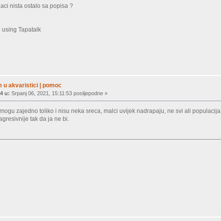
aci nista ostalo sa popisa ?
 using Tapatalk
 u akvaristici | pomoc
4 u:
Srpanj 06, 2021, 15:11:53 poslijepodne »
 mogu zajedno toliko i nisu neka sreca, malci uvijek nadrapaju, ne svi ali populacija
i agresivnije tak da ja ne bi.