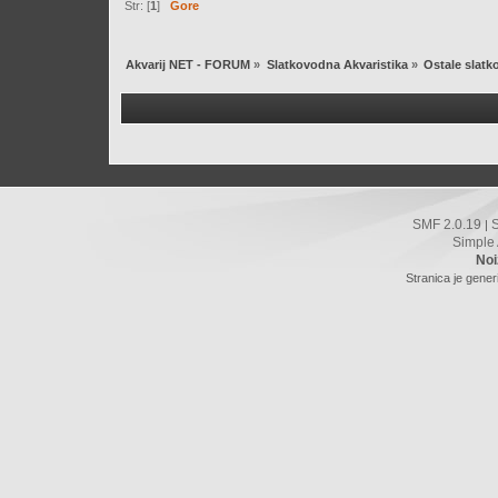
Str: [
1
]
Gore
Akvarij NET - FORUM
»
Slatkovodna Akvaristika
»
Ostale slat
SMF 2.0.19
|
Simple
Noi
Stranica je gener