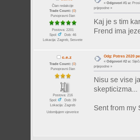
«
Odgovori #1 u:
Prosi
Član redakcije
prijepodne »
Trade Count:
(
0
)
Punopravni član
Kaj je s tim k
Frend ima jeze
Postova: 2201
Spol:
Dob: 46
Lokacija: Zagreb, Sesvete
Odg: Potres 2020 pet
c.e.z
«
Odgovori #2 u:
Siječ
Trade Count:
(
0
)
prijepodne »
Punopravni član
Nisu se vise j
skepticizma...
Postova: 216
Spol:
Dob: 39
Lokacija: Zagreb
Sent from my 
Udomljujem vjeverice