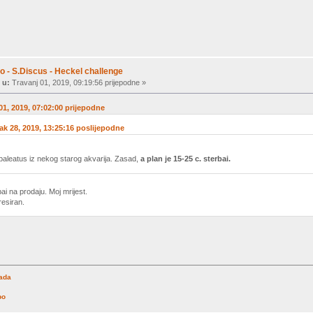
o - S.Discus - Heckel challenge
 u:
Travanj 01, 2019, 09:19:56 prijepodne »
 01, 2019, 07:02:00 prijepodne
jak 28, 2019, 13:25:16 poslijepodne
paleatus iz nekog starog akvarija. Zasad,
a plan je 15-25 c. sterbai.
ai na prodaju. Moj mrijest.
resiran.
rada
po