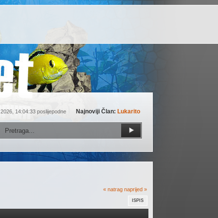
Najnoviji Član:
Lukarito
 2026, 14:04:33 poslijepodne
« natrag
naprijed »
ISPIS