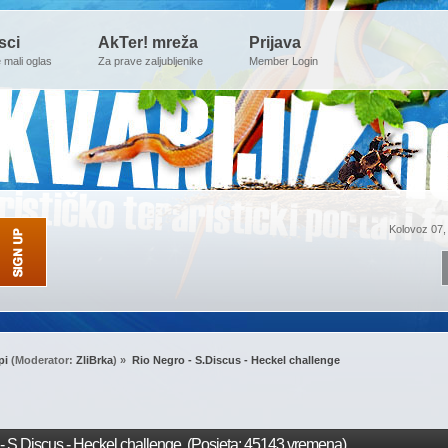
sci
AkTer! mreža
Prijava
e mali oglas
Za prave zaljubljenike
Member Login
Kolovoz 07,
pi
(Moderator:
ZliBrka
) »
Rio Negro - S.Discus - Heckel challenge
 S.Discus - Heckel challenge (Posjeta: 45143 vremena)