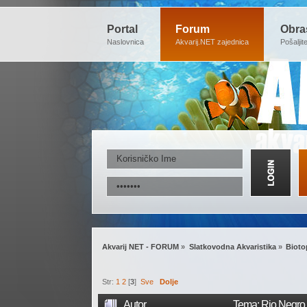
Portal
Forum
Obra
Naslovnica
Akvarij.NET zajednica
Pošaljit
Akvarij NET - FORUM
»
Slatkovodna Akvaristika
»
Bioto
Str:
1
2
[
3
]
Sve
Dolje
Autor
Tema: Rio Negro -