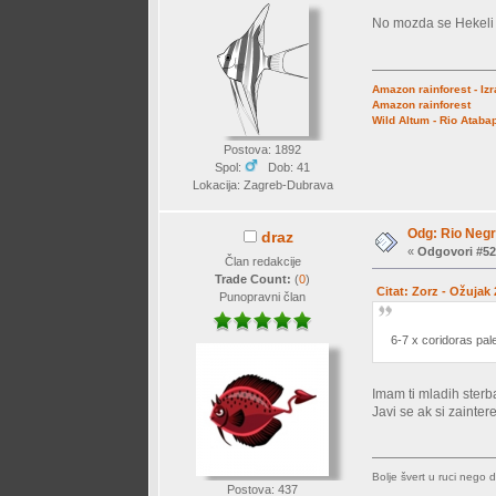
No mozda se Hekeli 
Amazon rainforest - Iz
Amazon rainforest
Wild Altum - Rio Ataba
Postova: 1892
Spol:
Dob: 41
Lokacija: Zagreb-Dubrava
Odg: Rio Negr
draz
«
Odgovori #52
Član redakcije
Trade Count:
(
0
)
Citat: Zorz - Ožujak
Punopravni član
6-7 x coridoras pal
Imam ti mladih sterba
Javi se ak si zainter
Bolje švert u ruci nego 
Postova: 437