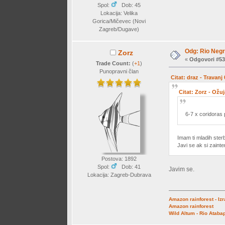
Spol:
Dob: 45
Lokacija: Velika
Gorica/Mičevec (Novi
Zagreb/Dugave)
Odg: Rio Negr
Zorz
«
Odgovori #53
Trade Count:
(
+1
)
Punopravni član
Citat: draz - Travanj
Citat: Zorz - Ožu
6-7 x coridoras 
Imam ti mladih sterb
Javi se ak si zainte
Postova: 1892
Spol:
Dob: 41
Javim se.
Lokacija: Zagreb-Dubrava
Amazon rainforest - Iz
Amazon rainforest
Wild Altum - Rio Ataba