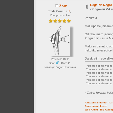
Odg: Rio Negro 
Zorz
«
Odgovori #54 u
Trade Count:
(
+1
)
Punopravni član
Pozdrav!
Mali update, nisam du
Od riba imam jednog 
Xingu. Stigli su iz M
Malci su trenutno od
nekoliko mjeseci ce 
Da skratim, evo slike.
Postova: 1892
Spol:
Dob: 41
You are not allowed t
Lokacija: Zagreb-Dubrava
You are not allowed t
You are not allowed t
You are not allowed t
You are not allowed t
You are not allowed t
«
Zadnja izmjena: Velj
Amazon rainforest - Iz
Amazon rainforest
Wild Altum - Rio Ataba