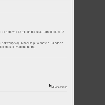
a i od nedavno 18 mladih diskusa, Haraldi (blue) F2
ci pak zahtjevaju 6 na vise puta dnevno. Slijedecih
it c enekad i vracene natrag.
Evidentirano