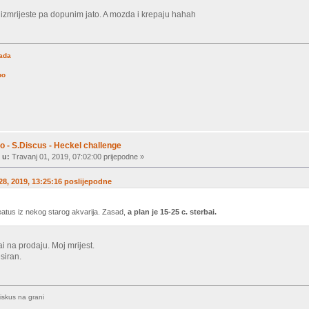
izmrijeste pa dopunim jato. A mozda i krepaju hahah
rada
po
o - S.Discus - Heckel challenge
 u:
Travanj 01, 2019, 07:02:00 prijepodne »
 28, 2019, 13:25:16 poslijepodne
eatus iz nekog starog akvarija. Zasad,
a plan je 15-25 c. sterbai.
i na prodaju. Moj mrijest.
esiran.
diskus na grani