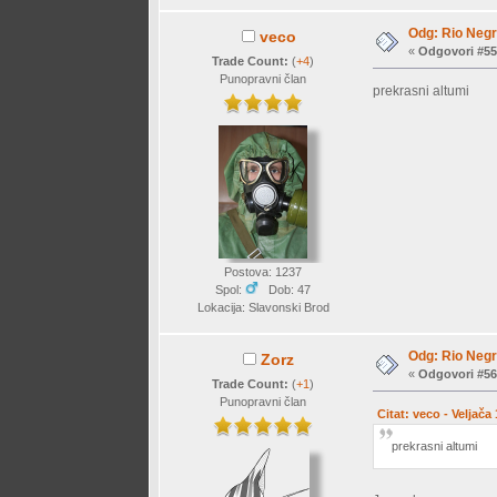
Odg: Rio Negr
veco
«
Odgovori #55
Trade Count:
(
+4
)
Punopravni član
prekrasni altumi
Postova: 1237
Spol:
Dob: 47
Lokacija: Slavonski Brod
Odg: Rio Negr
Zorz
«
Odgovori #56
Trade Count:
(
+1
)
Punopravni član
Citat: veco - Veljača
prekrasni altumi