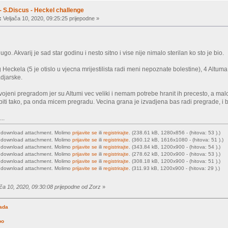
- S.Discus - Heckel challenge
:
Veljača 10, 2020, 09:25:25 prijepodne »
go. Akvarij je sad star godinu i nesto sitno i vise nije nimalo sterilan ko sto je bio.
Heckela (5 je otislo u vjecna mrijestilista radi meni nepoznate bolestine), 4 Altum
adjarske.
vojeni pregradom jer su Altumi vec veliki i nemam potrebe hranit ih precesto, a mal
biti tako, pa onda micem pregradu. Vecina grana je izvadjena bas radi pregrade, i b
..
o download attachment. Molimo
prijavite se
ili
registrirajte
. (238.61 kB, 1280x856 - (hitova: 53 ).)
o download attachment. Molimo
prijavite se
ili
registrirajte
. (360.12 kB, 1616x1080 - (hitova: 51 ).)
o download attachment. Molimo
prijavite se
ili
registrirajte
. (343.84 kB, 1200x900 - (hitova: 54 ).)
o download attachment. Molimo
prijavite se
ili
registrirajte
. (278.62 kB, 1200x900 - (hitova: 53 ).)
o download attachment. Molimo
prijavite se
ili
registrirajte
. (308.18 kB, 1200x900 - (hitova: 51 ).)
o download attachment. Molimo
prijavite se
ili
registrirajte
. (311.93 kB, 1200x900 - (hitova: 29 ).)
ača 10, 2020, 09:30:08 prijepodne od Zorz
»
rada
po