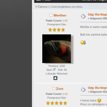
0 Članova i 1 Gost pregledava ovu temu.
Odg: Rio Negr
Werther
«
Odgovori #50
Trade Count:
(
+2
)
Punopravni član
Možda si samo nabaca
Baš me zanima kako ć
Postova: 1190
Spol:
Dob: 50
Lokacija: München
Odg: Rio Negr
Zorz
«
Odgovori #51
Trade Count:
(
+1
)
Punopravni član
I mene haha
Proci ce odredjeno v