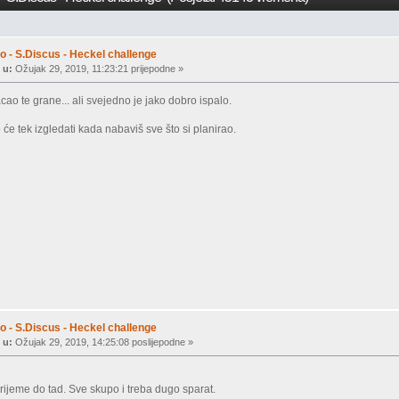
o - S.Discus - Heckel challenge
 u:
Ožujak 29, 2019, 11:23:21 prijepodne »
o te grane... ali svejedno je jako dobro ispalo.
e tek izgledati kada nabaviš sve što si planirao.
o - S.Discus - Heckel challenge
 u:
Ožujak 29, 2019, 14:25:08 poslijepodne »
rijeme do tad. Sve skupo i treba dugo sparat.