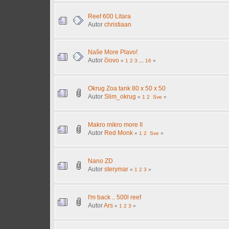
Reef 600 Litara
Autor
christiaan
Naše More Plavo!
Autor
čiovo
«
1
2
3
...
16
»
Okrug Zoa tank 80 x 50 x 50
Autor
Slim_okrug
«
1
2
Sve
»
Makro mikro more II
Autor
Red Monk
«
1
2
Sve
»
Nano ZD
Autor
sterymar
«
1
2
3
»
I'm back .. 500l reef
Autor
Ars
«
1
2
3
»