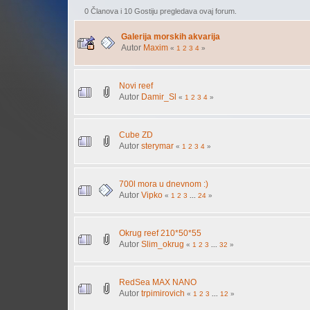
0 Članova i 10 Gostiju pregledava ovaj forum.
Galerija morskih akvarija
Autor
Maxim
«
1
2
3
4
»
Novi reef
Autor
Damir_Sl
«
1
2
3
4
»
Cube ZD
Autor
sterymar
«
1
2
3
4
»
700l mora u dnevnom :)
Autor
Vipko
«
1
2
3
...
24
»
Okrug reef 210*50*55
Autor
Slim_okrug
«
1
2
3
...
32
»
RedSea MAX NANO
Autor
trpimirovich
«
1
2
3
...
12
»