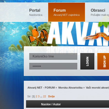
Portal
Forum
Obrasci
Naslovnica
Akvarij.NET zajednica
Pošaljite mali o
Akvarij NET - FORUM
»
Morska Akvaristika
»
Vaši morski akvarij
Str: [
1
]
2
3
...
22
Dolje
Naslov
/
Autor