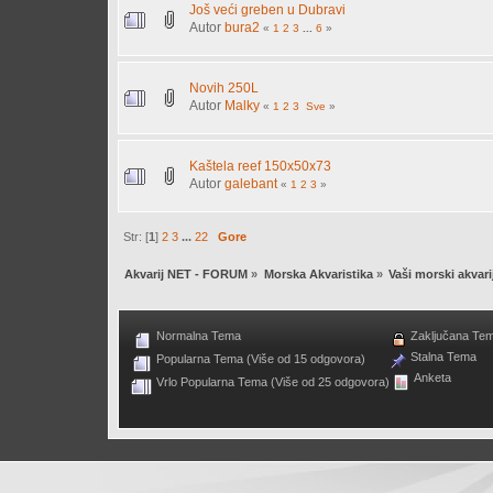
Još veći greben u Dubravi
Autor
bura2
«
1
2
3
...
6
»
Novih 250L
Autor
Malky
«
1
2
3
Sve
»
Kaštela reef 150x50x73
Autor
galebant
«
1
2
3
»
Str: [
1
]
2
3
...
22
Gore
Akvarij NET - FORUM
»
Morska Akvaristika
»
Vaši morski akvarij
Normalna Tema
Zaključana Te
Stalna Tema
Popularna Tema (Više od 15 odgovora)
Anketa
Vrlo Popularna Tema (Više od 25 odgovora)