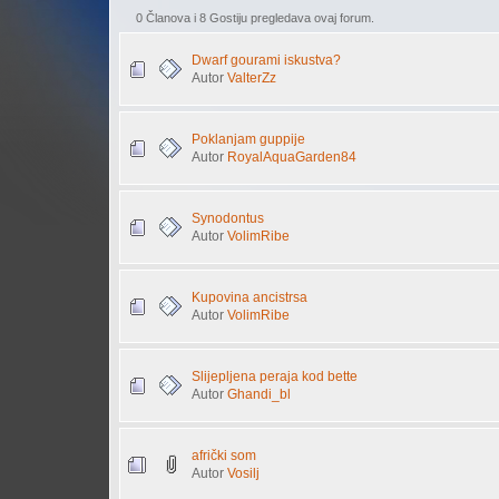
0 Članova i 8 Gostiju pregledava ovaj forum.
Dwarf gourami iskustva?
Autor
ValterZz
Poklanjam guppije
Autor
RoyalAquaGarden84
Synodontus
Autor
VolimRibe
Kupovina ancistrsa
Autor
VolimRibe
Slijepljena peraja kod bette
Autor
Ghandi_bl
afrički som
Autor
Vosilj