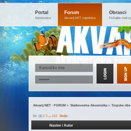
Portal
Forum
Obrasci
Naslovnica
Akvarij.NET zajednica
Pošaljite mali o
Akvarij NET - FORUM
»
Slatkovodna Akvaristika
»
Tropske ribe
Str: [
1
]
2
3
...
243
Dolje
Naslov
/
Autor