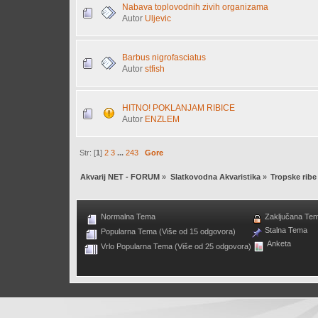
Nabava toplovodnih zivih organizama
Autor
Uljevic
Barbus nigrofasciatus
Autor
stfish
HITNO! POKLANJAM RIBICE
Autor
ENZLEM
Str: [
1
]
2
3
...
243
Gore
Akvarij NET - FORUM
»
Slatkovodna Akvaristika
»
Tropske ribe
Normalna Tema
Zaključana Te
Stalna Tema
Popularna Tema (Više od 15 odgovora)
Anketa
Vrlo Popularna Tema (Više od 25 odgovora)