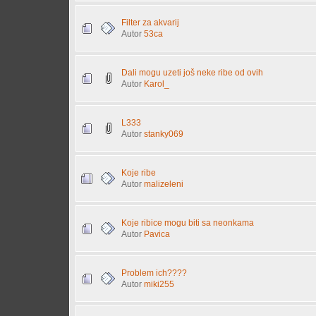
Filter za akvarij
Autor
53ca
Dali mogu uzeti još neke ribe od ovih
Autor
Karol_
L333
Autor
stanky069
Koje ribe
Autor
malizeleni
Koje ribice mogu biti sa neonkama
Autor
Pavica
Problem ich????
Autor
miki255