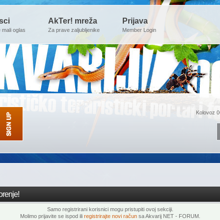
sci
AkTer! mreža
Prijava
e mali oglas
Za prave zaljubljenike
Member Login
Kolovoz 0
renje!
Samo registrirani korisnici mogu pristupiti ovoj sekciji.
Molimo prijavite se ispod ili
registrirajte novi račun
sa Akvarij NET - FORUM.