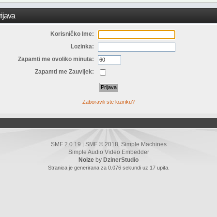
ijava
Korisničko Ime:
Lozinka:
Zapamti me ovoliko minuta:
Zapamti me Zauvijek:
Zaboravili ste lozinku?
SMF 2.0.19
SMF © 2018
Simple Machines
|
,
Simple Audio Video Embedder
Noize
by
DzinerStudio
Stranica je generirana za 0.076 sekundi uz 17 upita.