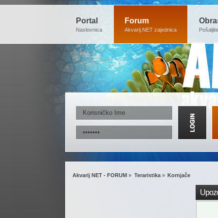
Portal
Forum
Obra
Naslovnica
Akvarij.NET zajednica
Pošaljit
Akvarij NET - FORUM
»
Teraristika
»
Kornjače
Upozo