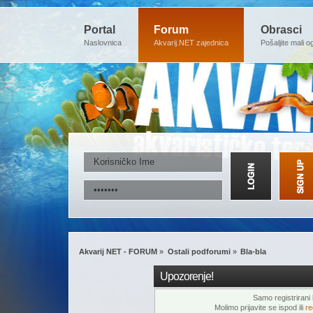
Portal
Forum
Obrasci
Naslovnica
Akvarij.NET zajednica
Pošaljite mali o
Akvarij NET - FORUM
»
Ostali podforumi
»
Bla-bla
Upozorenje!
Samo registrirani k
Molimo prijavite se ispod ili
re