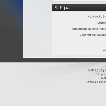
Prijava
Korisničko I
Lozin
Zapamti me ovoliko minu
Zapamti me Zauvije
Za
SMF 2.0.19
|
Simple
Noi
Stranica je gener