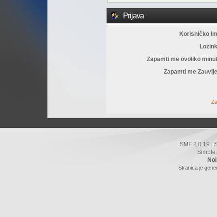
Prijava
Korisničko I
Lozin
Zapamti me ovoliko minu
Zapamti me Zauvije
Za
SMF 2.0.19
|
Simple
Noi
Stranica je gene