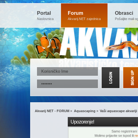
Portal
Forum
Obrasci
Naslovnica
Akvarij.NET zajednica
Pošaljite mali o
Akvarij NET - FORUM
»
Aquascaping
»
Vaši aquascape akvariji
Upozorenje!
Samo registrirani k
Molimo prijavite se ispod ili
re