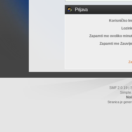
Prijava
Korisničko I
Lozin
Zapamti me ovoliko minu
Zapamti me Zauvije
Za
SMF 2.0.19
|
Simple
Noi
Stranica je gener