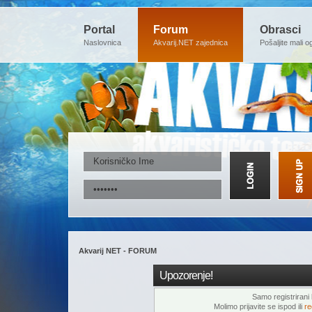
Portal
Forum
Obrasci
Naslovnica
Akvarij.NET zajednica
Pošaljite mali o
Akvarij NET - FORUM
Upozorenje!
Samo registrirani k
Molimo prijavite se ispod ili
re