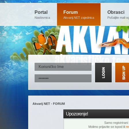
Portal
Forum
Obrasci
Naslovnica
Akvarij.NET zajednica
Pošaljite mali o
Akvarij NET - FORUM
Upozorenje!
Samo registrirani k
Molimo prijavite se ispod ili
re