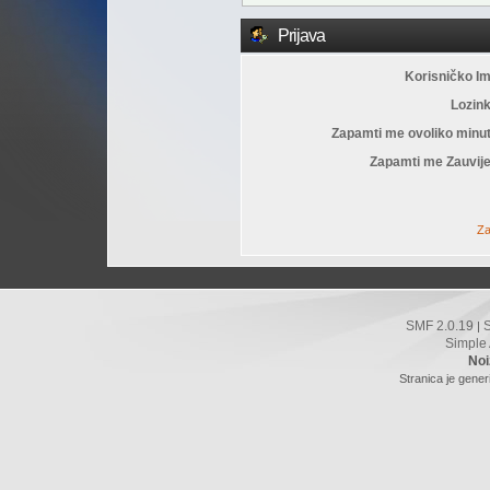
Prijava
Korisničko I
Lozin
Zapamti me ovoliko minu
Zapamti me Zauvije
Za
SMF 2.0.19
|
Simple
Noi
Stranica je gener