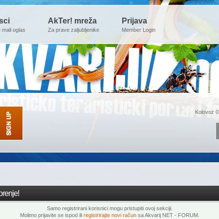
sci
AkTer! mreža
Prijava
e mali oglas
Za prave zaljubljenike
Member Login
Kolovoz 0
renje!
Samo registrirani korisnici mogu pristupiti ovoj sekciji.
Molimo prijavite se ispod ili
registrirajte novi račun
sa Akvarij NET - FORUM.