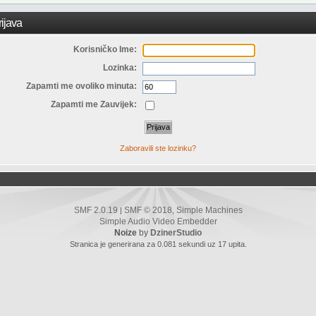
ijava
Korisničko Ime:
Lozinka:
Zapamti me ovoliko minuta:
Zapamti me Zauvijek:
Zaboravili ste lozinku?
SMF 2.0.19
SMF © 2018
Simple Machines
|
,
Simple Audio Video Embedder
Noize
by
DzinerStudio
Stranica je generirana za 0.081 sekundi uz 17 upita.