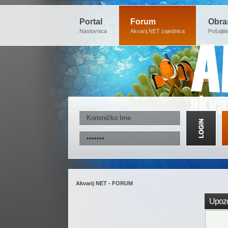
Portal
Forum
Obra
Naslovnica
Akvarij.NET zajednica
Pošaljit
Akvarij NET - FORUM
Upozo