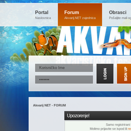
Portal
Forum
Obrasci
Naslovnica
Akvarij.NET zajednica
Pošaljite mali o
Akvarij NET - FORUM
Upozorenje!
Samo registrirani k
Molimo prijavite se ispod ili
re