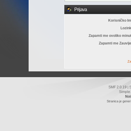
Prijava
Korisničko I
Lozin
Zapamti me ovoliko minu
Zapamti me Zauvije
Za
SMF 2.0.19
|
Simple
Noi
Stranica je gener