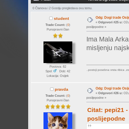
0 Članova i 2 Gostiju pregledava ovu temu.
Odg: Dogi trade Osi
student
«
Odgovori #25 u:
Ožuj
Trade Count:
(
0
)
poslijepodne »
Punopravni član
Ima Mala Arka 
misljenju najsk
Postova: 82
..postoji posebna vrsta ribica ,z
Spol:
Dob: 42
Lokacija: Osijek
Odg: Dogi trade Osi
pravda
«
Odgovori #26 u:
Ožuj
Trade Count:
(
0
)
poslijepodne »
Punopravni član
Citat: pepi21 
poslijepodne