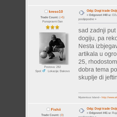
Odg: Dogi trade Osi
kreso10
«
Odgovori #40 u:
Ožuj
Trade Count:
(
+5
)
poslijepodne »
Punopravni član
sad zadnji put
dogiju, pa re
Nesta izbjega
artikala u ogro
25, rhodostomu
Postova: 282
dobra tema pos
Spol:
Lokacija: Đakovo
skuplje di jeftin
Mysterious Island--
http://www.a
Odg: Dogi trade Osi
Fishii
«
Odgovori #41 u:
Ruja
Trade Count:
(
0
)
poslijepodne »