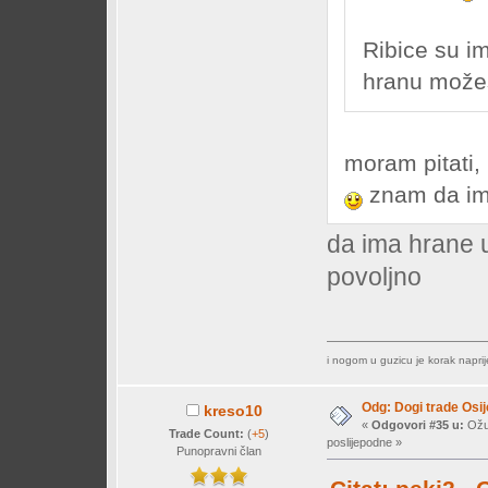
Ribice su i
hranu možeš
moram pitati, 
znam da ima
da ima hrane u 
povoljno
i nogom u guzicu je korak napri
Odg: Dogi trade Osi
kreso10
«
Odgovori #35 u:
Ožuj
Trade Count:
(
+5
)
poslijepodne »
Punopravni član