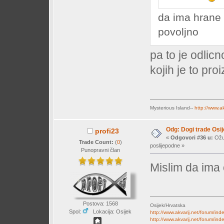
da ima hrane u
povoljno
pa to je odlic
kojih je to pr
Mysterious Island--
http://www.a
Odg: Dogi trade Osi
profi23
«
Odgovori #36 u:
Ožuj
Trade Count:
(
0
)
poslijepodne »
Punopravni član
Mislim da ima 
Postova: 1568
Osijek/Hrvatska
Spol:
Lokacija: Osijek
http://www.akvarij.net/forum/in
http://www.akvarij.net/forum/in