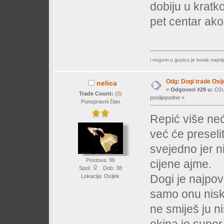
dobiju u kratk
pet centar ak
i nogom u guzicu je korak napri
Odg: Dogi trade Osi
nelica
«
Odgovori #29 u:
Ožuj
Trade Count:
(
0
)
poslijepodne »
Punopravni član
Repić više neće
već će preseli
svejedno jer ni
Postova: 96
cijene ajme.
Spol:
Dob: 38
Dogi je najpovo
Lokacija: Osijek
samo onu nisku
ne smiješ ju n
ekipa je supe