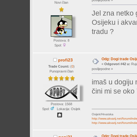
Novi član
Jel zna netko g
Osijeku i akva
tradu ?
Postova: 8
Spol:
Odg: Dogi trade Osi
profi23
«
Odgovori #42 u:
Ruja
Trade Count:
(
0
)
poslijepodne »
Punopravni član
imaš u dogiju 
čini mi se oko
Postova: 1568
Spol:
Lokacija: Osijek
Osijek/Hrvatska
http://www.akvarij.net/forum/in
http://www.akvarij.net/forum/in
Odg: Dogi trade Osi