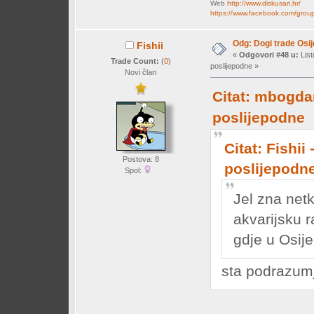
Web
http://www.diskusari.hr/
https://www.facebook.com/group
Odg: Dogi trade Osi
Fishii
«
Odgovori #48 u:
List
Trade Count:
(
0
)
poslijepodne »
Novi član
Citat: mbogdan
poslijepodne
Citat: Fishii
Postova: 8
poslijepodn
Spol:
Jel zna netk
akvarijsku ra
gdje u Osij
sta podrazum