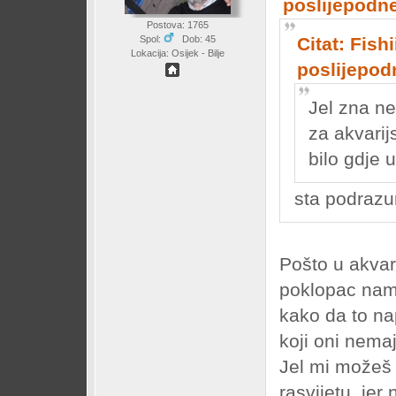
poslijepodn
Postova: 1765
Citat: Fish
Spol:
Dob: 45
Lokacija: Osijek - Bilje
poslijepod
Jel zna ne
za akvarijs
bilo gdje 
sta podraz
Pošto u akvar
poklopac namo
kako da to na
koji oni nema
Jel mi možeš 
rasvijetu, jer