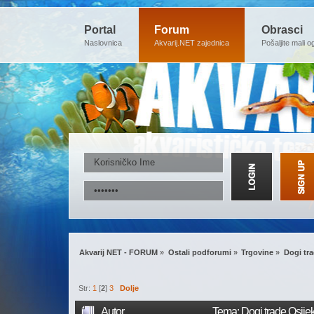
Portal
Forum
Obrasci
Naslovnica
Akvarij.NET zajednica
Pošaljite mali o
Akvarij NET - FORUM
»
Ostali podforumi
»
Trgovine
»
Dogi tra
Str:
1
[
2
]
3
Dolje
Autor
Tema: Dogi trade Osije