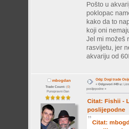
Pošto u akvari
poklopac namon
kako da to nap
koji oni nemaj
Jel mi možeš r
rasvijetu, jer
akvariju od 60
Odg: Dogi trade Osi
mbogdan
«
Odgovori #49 u:
List
Trade Count:
(
0
)
poslijepodne »
Punopravni član
Citat: Fishii -
poslijepodne
Citat: mbogd