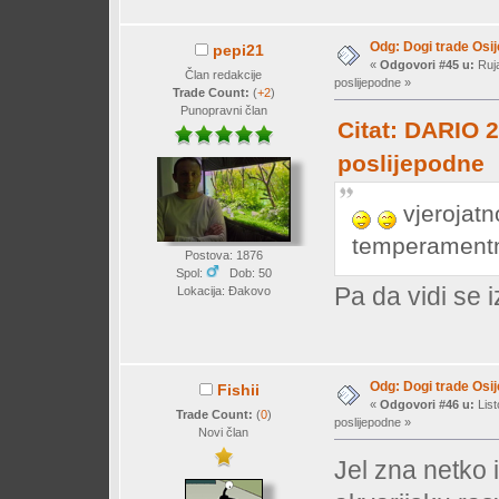
Odg: Dogi trade Osi
pepi21
«
Odgovori #45 u:
Ruja
Član redakcije
poslijepodne »
Trade Count:
(
+2
)
Punopravni član
Citat: DARIO 2
poslijepodne
vjerojatno
temperamen
Postova: 1876
Spol:
Dob: 50
Pa da vidi se 
Lokacija: Đakovo
Odg: Dogi trade Osi
Fishii
«
Odgovori #46 u:
List
Trade Count:
(
0
)
poslijepodne »
Novi član
Jel zna netko 