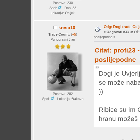
Postova: 230
Spol:
Dob: 33
Lokacija: Osijek
Odg: Dogi trade Osi
kreso10
«
Odgovori #33 u:
Ožuj
Trade Count:
(
+5
)
poslijepodne »
Punopravni član
Citat: profi23
poslijepodne
Dogi je Uvjerl
se može naba
))
Postova: 282
Spol:
Lokacija: Đakovo
Ribice su im 
hranu možeš u