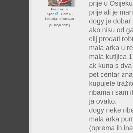
prije u Osijek
Postova: 59
prije ali je ma
Spol:
Dob: 43
Lokacija: antunovac
dogy je dobar a
ja i moja obitelj
ako nisu od ga
cilj prodati rob
mala arka u ret
mala kutijica 
ak kuna s dva i
pet centar zna
kupujete tražit
ribama i sam ih
ja ovako:
dogy neke rib
mala arka pum
(oprema ih ina