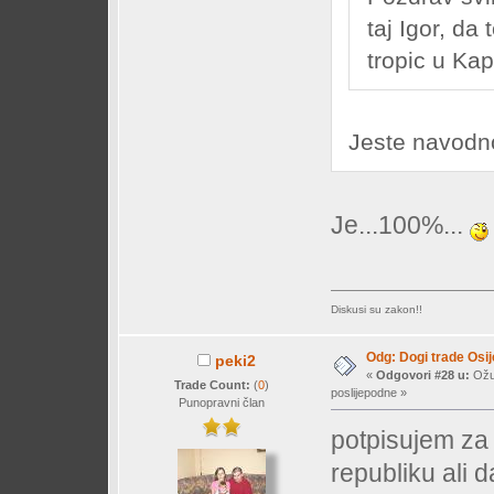
taj Igor, da 
tropic u Ka
Jeste navodn
Je...100%...
Diskusi su zakon!!
Odg: Dogi trade Osi
peki2
«
Odgovori #28 u:
Ožuj
Trade Count:
(
0
)
poslijepodne »
Punopravni član
potpisujem za 
republiku ali d