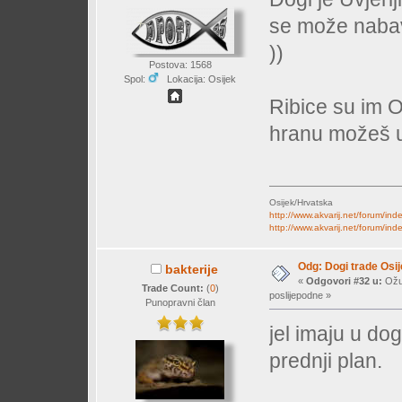
se može nabav
))
Postova: 1568
Spol:
Lokacija: Osijek
Ribice su im O
hranu možeš u 
Osijek/Hrvatska
http://www.akvarij.net/forum/in
http://www.akvarij.net/forum/in
Odg: Dogi trade Osi
bakterije
«
Odgovori #32 u:
Ožuj
Trade Count:
(
0
)
poslijepodne »
Punopravni član
jel imaju u do
prednji plan.