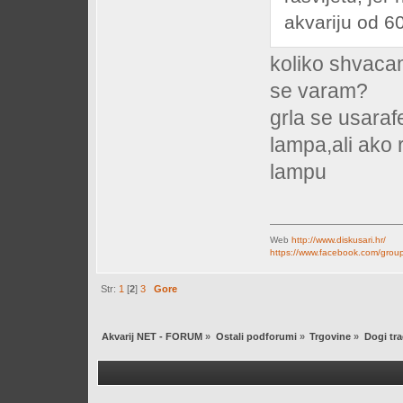
akvariju od 6
koliko shvacam 
se varam?
grla se usaraf
lampa,ali ako r
lampu
Web
http://www.diskusari.hr/
https://www.facebook.com/group
Str:
1
[
2
]
3
Gore
Akvarij NET - FORUM
»
Ostali podforumi
»
Trgovine
»
Dogi tra