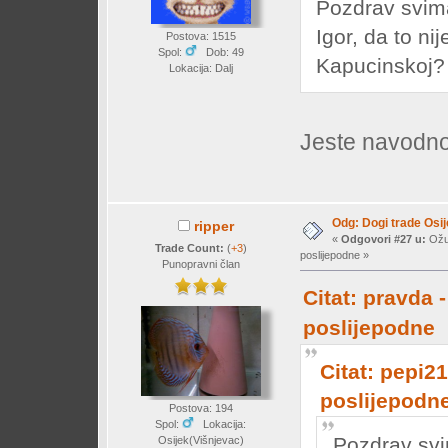
Pozdrav svima
Igor, da to nij
Postova: 1515
Spol:
Dob: 49
Kapucinskoj?
Lokacija: Dalj
Jeste navodno
Odg: Dogi trade Osi
ripper
«
Odgovori #27 u:
Ožuj
Trade Count:
(
+3
)
poslijepodne »
Punopravni član
Citat: pravda 
poslijepodne
Citat: pepi21
poslijepodn
Postova: 194
Spol:
Lokacija:
Pozdrav svi
Osijek(Višnjevac)