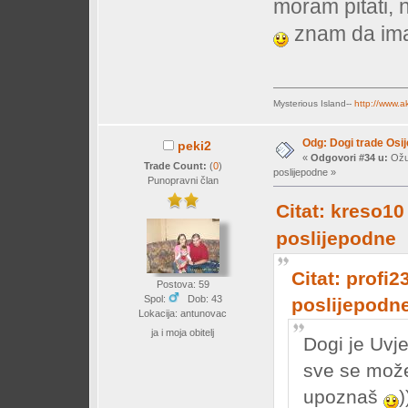
moram pitati, n
znam da imaj
Mysterious Island--
http://www.a
Odg: Dogi trade Osi
peki2
«
Odgovori #34 u:
Ožuj
Trade Count:
(
0
)
poslijepodne »
Punopravni član
Citat: kreso10
poslijepodne
Citat: profi2
Postova: 59
Spol:
Dob: 43
poslijepodn
Lokacija: antunovac
ja i moja obitelj
Dogi je Uvje
sve se može
upoznaš
)