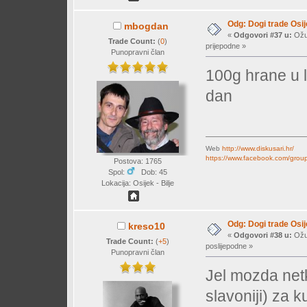
Odg: Dogi trade Osi
mbogdan
«
Odgovori #37 u:
Ožuj
Trade Count:
(
0
)
prijepodne »
Punopravni član
100g hrane u l
dan
Web
http://www.diskusari.hr/
https://www.facebook.com/group
Postova: 1765
Spol:
Dob: 45
Lokacija: Osijek - Bilje
Odg: Dogi trade Osi
kreso10
«
Odgovori #38 u:
Ožuj
Trade Count:
(
+5
)
poslijepodne »
Punopravni član
Jel mozda netko
slavoniji) za k