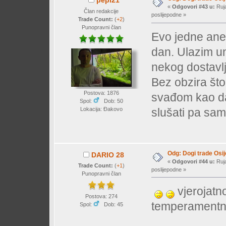
pepi21
«
Odgovori #43 u:
Ruja
Član redakcije
poslijepodne »
Trade Count:
(
+2
)
Punopravni član
Evo jedne ane
dan. Ulazim un
nekog dostavlj
Bez obzira što
Postova: 1876
svađom kao da
Spol:
Dob: 50
slušati pa sa
Lokacija: Đakovo
Odg: Dogi trade Osi
DARIO 28
«
Odgovori #44 u:
Ruja
Trade Count:
(
+1
)
poslijepodne »
Punopravni član
vjerojatno
Postova: 274
temperament
Spol:
Dob: 45