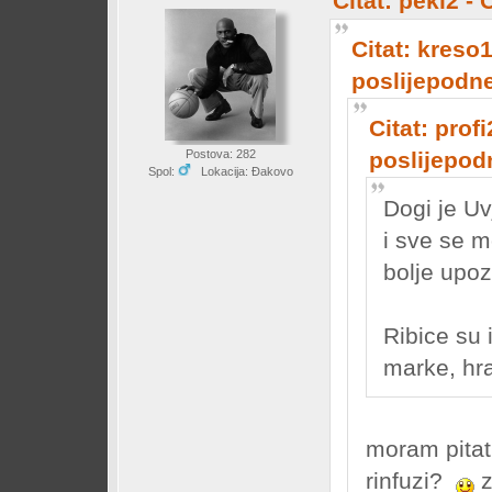
Citat: peki2 -
Citat: kreso
poslijepodn
Citat: prof
poslijepod
Postova: 282
Spol:
Lokacija: Đakovo
Dogi je Uv
i sve se 
bolje upo
Ribice su 
marke, hr
moram pitati
rinfuzi?
z