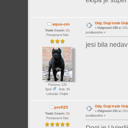
Odg: Dogi trade Osi
aqua-cro
«
Odgovori #30 u:
Ožuj
Trade Count:
(
0
)
poslijepodne »
Punopravni član
jesi bila neda
Postova: 129
Spol:
Dob: 34
Lokacija: Osijek
Odg: Dogi trade Osi
profi23
«
Odgovori #31 u:
Ožuj
Trade Count:
(
0
)
poslijepodne »
Punopravni član
Dogi je Uvjerlj