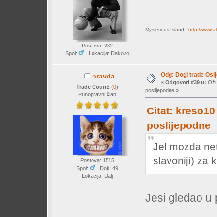
Mysterious Island--
http://www.a
Postova: 282
Spol:
Lokacija: Đakovo
Odg: Dogi trade Osi
pravda
«
Odgovori #39 u:
Ožuj
Trade Count:
(
0
)
poslijepodne »
Punopravni član
Citat: kreso10
poslijepodne
Jel mozda netk
slavoniji) za 
Postova: 1515
Spol:
Dob: 49
Lokacija: Dalj
Jesi gledao u 