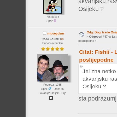
akvarijsku rasvi
Osijeku ?
Postova: 8
Spol:
Odg: Dogi trade Osi
mbogdan
«
Odgovori #47 u:
List
Trade Count:
(
0
)
poslijepodne »
Punopravni član
Citat: Fishii -
poslijepodne
Jel zna netko 
akvarijsku rasv
Postova: 1765
Osijeku ?
Spol:
Dob: 45
Lokacija: Osijek - Bilje
sta podrazum